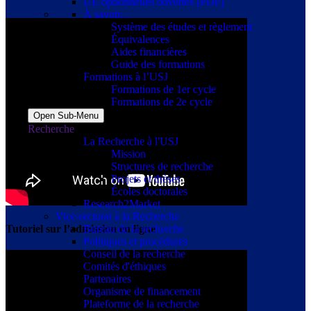
UE optionnelles ouvertes [PDF]
À savoir...
Système des études et règlement
Équivalences
Aides financières
Guide des formations
Formations à l’USJ
Formations de 1er cycle
Formations de 2e cycle
Open Sub-Menu
Recherche
La Recherche à l'USJ
Mission
Structures de recherche
Projets et thèses
Écoles doctorales
Research2Market
Vice-rectorat à la Recherche
Bureau de la recherche
Tutoriel sur l’admission en ligne
Politiques et procédures
Conseil de la recherche
Comités d'éthiques
Partenaires
Organisme de financement
Plateforme de la recherche