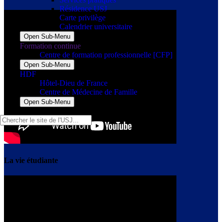
Résidence USJ
Carte privilège
Calendrier universitaire
Open Sub-Menu
Formation continue
Centre de formation professionnelle [CFP]
Open Sub-Menu
HDF
Hôtel-Dieu de France
Centre de Médecine de Famille
Open Sub-Menu
La vie étudiante