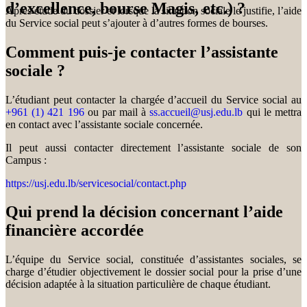
d’excellence, bourse Magis, etc.) ?
Après étude du dossier et lorsque la situation sociale le justifie, l’aide
du Service social peut s’ajouter à d’autres formes de bourses.
Comment puis-je contacter l’assistante
sociale ?
L’étudiant peut contacter la chargée d’accueil du Service social au
+961 (1) 421 196
ou par mail à
ss.accueil@usj.edu.lb
qui le mettra
en contact avec l’assistante sociale concernée.
Il peut aussi contacter directement l’assistante sociale de son
Campus :
https://usj.edu.lb/servicesocial/contact.php
Qui prend la décision concernant l’aide
financière accordée
L’équipe du Service social, constituée d’assistantes sociales, se
charge d’étudier objectivement le dossier social pour la prise d’une
décision adaptée à la situation particulière de chaque étudiant.