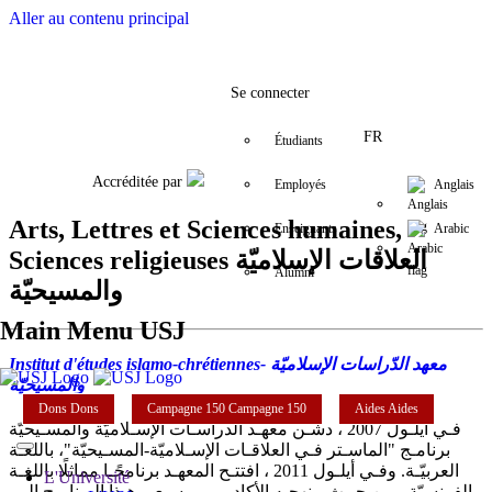
Aller au contenu principal
Facebook
Twitter
Instagram
LinkedIn
YouTube
+9611421000
info@usj.e
Se connecter
FR
Étudiants
Accréditée par
Employés
Anglais
Arts, Lettres et Sciences humaines,
Enseignants
Arabic
Sciences religieuses العلاقات الإسلاميّة
Alumni
والمسيحيّة
Main Menu USJ
Institut d'études islamo-chrétiennes- معهد الدّراسات الإسلاميّة
والمسيحيّة
Dons
Dons
Campagne 150
Campagne 150
Aides
Aides
فـي أيلـول 2007 ، دشّـن معهـد الدراسـات الإسـلاميّة والمسـيحيّة
برنامـج "الماسـتر فـي العلاقـات الإسـلاميّة-المسـيحيّة"، باللغـة
العربيّـة. وفـي أيلـول 2011 ، افتتـح المعهـد برنامجًـا مماثلًا باللغـة
L'Université
الفرنسيّة. مـن حيـث منهجـه الأكاديمـي، يسـعى هـذا البرنامـج إلـى