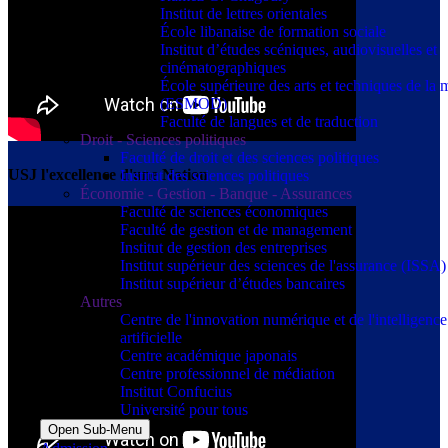
Institut de lettres orientales
École libanaise de formation sociale
Institut d’études scéniques, audiovisuelles et
cinématographiques
École supérieure des arts et techniques de la
(ESMOD)
Faculté de langues et de traduction
Droit - Sciences politiques
Faculté de droit et des sciences politiques
USJ l'excellence d'une Nation
Institut des sciences politiques
Économie - Gestion - Banque - Assurances
Faculté de sciences économiques
Faculté de gestion et de management
Institut de gestion des entreprises
Institut supérieur des sciences de l'assurance (ISSA)
Institut supérieur d’études bancaires
Autres
Centre de l'innovation numérique et de l'intelligence
artificielle
Centre académique japonais
Centre professionnel de médiation
Institut Confucius
Université pour tous
Open Sub-Menu