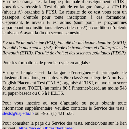
Vu que le français est la langue principale d’enseignement à l’USJ,
vous devez réussir le Test d’aptitude en langue française (TALF)
(niveau A) organisé à l’USJ. La réussite de ce test vous sera un
passeport d’entrée pour toute inscription à ces formations.
Cependant, le niveau B est admis (sauf pour les programmes
appartenant aux institutions citées ci-dessous*) à condition d’obtenir
le niveau A avant la fin du second semestre.
* Faculté de médecine (FM), Faculté de médecine dentaire (FMD),
Faculté de pharmacie (FP), École de traducteurs et d’interprètes de
Beyrouth (ETIB), Faculté de droit et des sciences politiques (FDSP).
Pour les formations de premier cycle en anglais :
Vu que l’anglais est la langue d’enseignement principale de
plusieurs formations, vous devez être classé en catégorie A ou B au
English Placement Test (TALA) organisé à l’USJ, ou avoir un score
équivalent au TOEFL (au moins 80 à l’internet-based, au moins 548
au paper-based) ou 6.5 à l’IELTS.
Pour vous inscrire au test d’aptitude ou pour obtenir toute
information supplémentaire, veuillez contacter le Service des tests :
stests@usj.edu.lb
ou +961 (1) 421 523.
Pour consulter la page du Service des tests, rendez-vous sur le lien
suivant :
https://usj.edu.lb/testdaptitude/