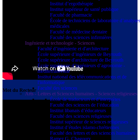
Institut d’ergothérapie
Institut supérieur de santé publique
Faculté de pharmacie
École de techniciens de laboratoire d’analyse
médicales
Faculté de médecine dentaire
Faculté des sciences infirmières
Ingénierie et technologie - Sciences
Faculté d’ingénierie et d'architecture
École supérieure d’ingénieurs de Beyrouth
École supérieure d'architecture de Beyrouth
École supérieure d’ingénieurs d’agronomie -
méditerranéenne
Institut national des télécommunications et de
l'informatique
Faculté des sciences
Mot du Recteur
Arts - Lettres et Sciences humaines - Sciences religieuses
École de traducteurs et d’interprètes
Faculté des sciences de l’éducation
Institut libanais d’éducateurs
Faculté des sciences religieuses
Institut supérieur de sciences religieuses
Institut d’études islamo-chrétiennes
Faculté des lettres et des sciences humaines
Ramez G. Chagoury