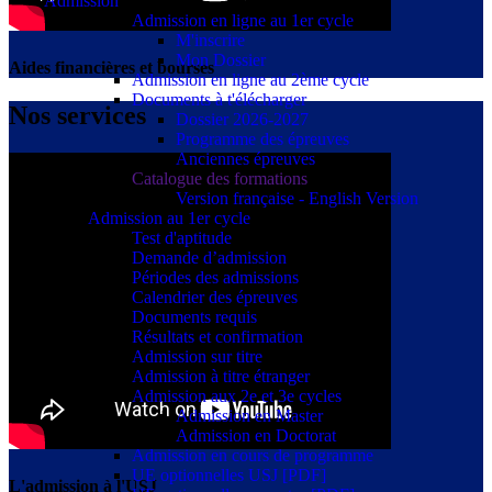
Admission
Admission en ligne au 1er cycle
M'inscrire
Mon Dossier
Aides financières et bourses
Admission en ligne au 2ème cycle
Documents à t'élécharger
Nos services
Dossier 2026-2027
Programme des épreuves
Anciennes épreuves
Catalogue des formations
Version française - English Version
Admission au 1er cycle
Test d'aptitude
Demande d’admission
Périodes des admissions
Calendrier des épreuves
Documents requis
Résultats et confirmation
Admission sur titre
Admission à titre étranger
Admission aux 2e et 3e cycles
Admission en Master
Admission en Doctorat
Admission en cours de programme
UE optionnelles USJ [PDF]
L'admission à l'USJ