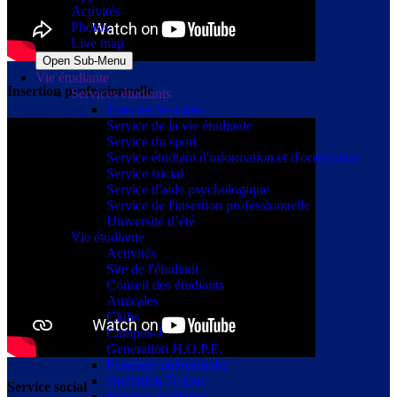
Activités
Photos
Live map
Open Sub-Menu
Vie étudiante
Insertion professionnelle
Services étudiants
Tous les Services
Service de la vie étudiante
Service du sport
Service étudiant d'information et d'orientation
Service social
Service d'aide psychologique
Service de l'insertion professionnelle
Université d’été
Vie étudiante
Activités
Site de l'étudiant
Conseil des étudiants
Amicales
Clubs
Campus-J
Generation H.O.P.E.
Pastorale universitaire
Opération 7e jour
Service social
Services pratiques