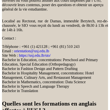
ouvertes où vous pourrez assister aux cours dispensés par l’USJ,
découvrir leurs contenus, poser des questions et obtenir un aperçu
général de la vie estudiantine.
Localisé au Rectorat, rue de Damas, immeuble Berytech, rez-de-
chaussée, le SIO vous reçoit du lundi au vendredi, de 8h30 à 13h et
de 14h à 16h.
Contact :
Téléphone : +961 (1) 421128 ; +961 (81) 510 243
Email :
orientation@usj.edu.lb
Site Web :
https://usj.edu.lb/sio/
Bachelor in Education, concentrations: Preschool and Primary
Education, Special Education (Orthopedagogy)
Bachelor in Fashion Design and Pattern Drafting
Bachelor in Hospitality Management, concentrations: Hotel
Management, Culinary Arts, and Restaurant Management
Bachelor in Mathematics, concentration: Data Science
Bachelor in Speech and Language Therapy
Bachelor in Translation
Quelles sont les formations en anglais