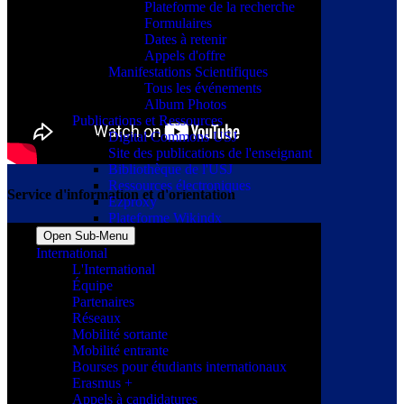
Plateforme de la recherche
Formulaires
Dates à retenir
Appels d'offre
Manifestations Scientifiques
Tous les événements
Album Photos
Publications et Ressources
Digital Commons USJ
Site des publications de l'enseignant
Bibliothèque de l'USJ
Ressources électroniques
Service d'information et d'orientation
Ezproxy
Plateforme Wikindx
Open Sub-Menu
International
L'International
Équipe
Partenaires
Réseaux
Mobilité sortante
Mobilité entrante
Bourses pour étudiants internationaux
Erasmus +
Appels à candidatures