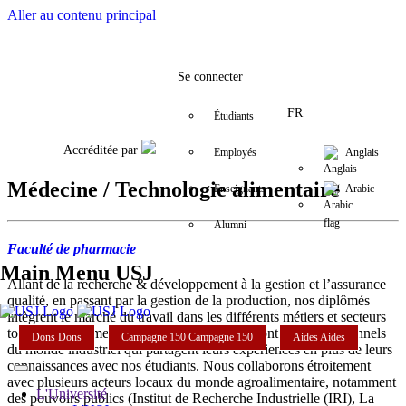
Aller au contenu principal
Facebook
Twitter
Instagram
LinkedIn
YouTube
+9611421000
info@usj.edu
Se connecter
FR
Étudiants
Accréditée par
Employés
Anglais
Médecine / Technologie alimentaire
Enseignants
Arabic
Alumni
Faculté de pharmacie
Main Menu USJ
Allant de la recherche & développement à la gestion et l’assurance
qualité, en passant par la gestion de la production, nos diplômés
intègrent le marché du travail dans les différents métiers et secteurs
touchant à l’alimentation. Nos intervenants sont des professionnels
Dons
Dons
Campagne 150
Campagne 150
Aides
Aides
du monde industriel qui partagent leurs expériences en plus de leurs
connaissances avec nos étudiants. Nous collaborons étroitement
avec plusieurs acteurs locaux du monde agroalimentaire, notamment
L'Université
des pouvoirs publics (Institut de Recherche Industrielle (IRI), La