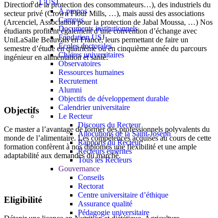
L'USJ
Direction de la protection des consommateurs…), des industriels du
À propos
secteur privé (Crown Flour Mills, …), mais aussi des associations
Campus
(Arcenciel, Association pour la protection de Jabal Moussa, …) Nos
Documents institutionnels
étudiants profitent également d’une convention d’échange avec
Fondation USJ
UniLaSalle Beauvais en France, leurs permettant de faire un
Écoles doctorales
semestre d’étude en quatrième ou en cinquième année du parcours
Chaires universitaires
ingénieur en alimentation et santé.
Observatoires
Ressources humaines
Recrutement
Alumni
Objectifs de développement durable
Calendrier universitaire
Objectifs
Le Recteur
Discours du Recteur
Ce master a l’avantage de former des professionnels polyvalents du
Allocutions de la Saint-Joseph
monde de l’alimentaire. Les compétences acquises au cours de cette
Rapports du Recteur
formation confèrent à nos diplômés une flexibilité et une ample
Recteurs émérites
adaptabilité aux demandes du marché.
Tous les Recteurs
Gouvernance
Conseils
Rectorat
Centre universitaire d’éthique
Eligibilité
Assurance qualité
Pédagogie universitaire