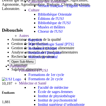
Détenir une licence en Nutrition et diététique, Agriculture,
Catalogue des formations
Agronomie, Agroalimentaire, Biologie, Chimie, Biochimie,
Version française - English Version
Laboratoire.
Culture
Bibliothèque Orientale
Éditions de l'USJ
Bibliothèque de l'USJ
Musées et théâtres
Débouchés
Choeur de l'USJ
Autres
Assurance et gestion de la qualité
Berytech
Gestion de la production
Pôle Technologie Santé [PTS]
Gestion de la chaîne logistique alimentaire
Restaurant l'Atelier
Analyse sensorielle des produits alimentaires
Restaurant l'Escapade
Recherche et développement
Mesures de sécurité
Auditeur
Open Sub-Menu
Consultant
Formations
Salubrité alimentaire
Formations à l’USJ
Formations de 1er cycle
Formations de 2e cycle
Médecine et Santé
10,815
Faculté de médecine
École de sages-femmes
Étudiants
Institut de physiothérapie
Institut de psychomotricité
1,995
Institut supérieur d’orthophonie