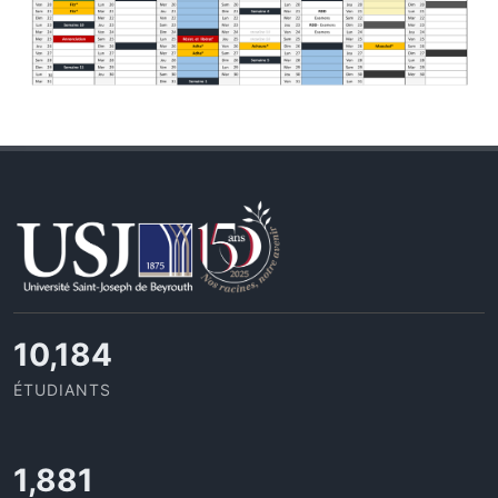
10,801
ÉTUDIANTS
1,995