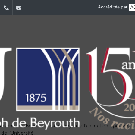
Accréditée par
dIn
YouTube
+961 (1) 421 623
sports@usj.edu.lb
-Joseph de Beyrouth est chargé de l’animation sportive au
 de l’Université.