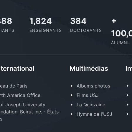
,727
2,142
437
+
IANTS
ENSEIGNANTS
DOCTORANTS
100,
ALUMNI
nternational
Multimédias
In
eau de Paris
Albums photos
th America Office
Films USJ
nt Joseph University
La Quinzaine
ndation, Beirut Inc. - États-
Hymne de l'USJ
s