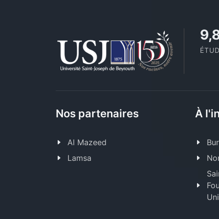
11
ÉTUD
Nos partenaires
À l'i
Al Mazeed
Bur
Lamsa
Nor
Sai
Fou
Uni