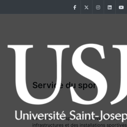
Aller au contenu principal
Facebook
Twitter
Instagram
Linke
Main Menu USJ
Service du sport
Le Service du sport de l’Université Saint
infrastructures et des installations sportives