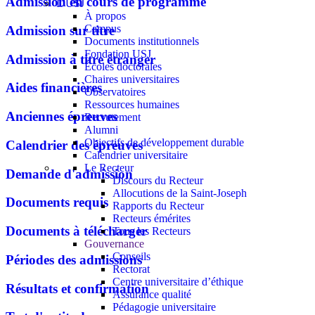
Admission en cours de programme
L'USJ
À propos
Campus
Admission sur titre
Documents institutionnels
Fondation USJ
Admission à titre étranger
Écoles doctorales
Chaires universitaires
Aides financières
Observatoires
Ressources humaines
Anciennes épreuves
Recrutement
Alumni
Objectifs de développement durable
Calendrier des épreuves
Calendrier universitaire
Le Recteur
Demande d'admission
Discours du Recteur
Allocutions de la Saint-Joseph
Documents requis
Rapports du Recteur
Recteurs émérites
Documents à télécharger
Tous les Recteurs
Gouvernance
Conseils
Périodes des admissions
Rectorat
Centre universitaire d’éthique
Résultats et confirmation
Assurance qualité
Pédagogie universitaire