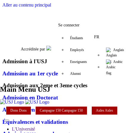
Aller au contenu principal
Facebook
Twitter
Instagram
LinkedIn
YouTube
+9611421000
info@usj.edu
Se connecter
FR
Étudiants
Accréditée par
Employés
Anglais
Admission à l'USJ
Enseignants
Arabic
Admission au 1er cycle
Alumni
Admission aux 2eme et 3eme cycles
Main Menu USJ
Admission en Doctorat
Admission en master
Dons
Dons
Campagne 150
Campagne 150
Aides
Aides
Équivalences et validations
L'Université