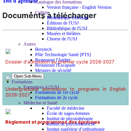
Test d'aptitude
Catalogue des formations
Version française - English Version
Culture
Documents à télécharger
Bibliothèque Orientale
Éditions de l'USJ
Bibliothèque de l'USJ
Musées et théâtres
Choeur de l'USJ
Autres
Berytech
Pôle Technologie Santé [PTS]
Restaurant l'Atelier
Dossier d'admission au premier cycle 2026-2027
Restaurant l'Escapade
Mesures de sécurité
Open Sub-Menu
Formations
Formations à l’USJ
Undergraduate admissions to programs in English
Formations de 1er cycle
2026-2027
Formations de 2e cycle
Médecine et Santé
Faculté de médecine
École de sages-femmes
Institut de physiothérapie
Règlement et programmes des épreuves
Institut de psychomotricité
Institut supérieur d’orthophonie