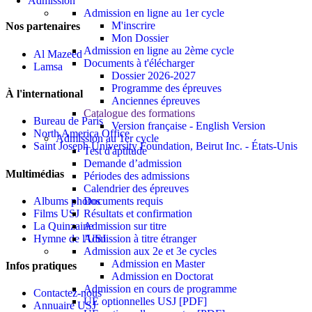
Admission
Admission en ligne au 1er cycle
M'inscrire
Nos partenaires
Mon Dossier
Admission en ligne au 2ème cycle
Al Mazeed
Documents à t'élécharger
Lamsa
Dossier 2026-2027
Programme des épreuves
À l'international
Anciennes épreuves
Catalogue des formations
Bureau de Paris
Version française - English Version
North America Office
Admission au 1er cycle
Saint Joseph University Foundation, Beirut Inc. - États-Unis
Test d'aptitude
Demande d’admission
Multimédias
Périodes des admissions
Calendrier des épreuves
Albums photos
Documents requis
Films USJ
Résultats et confirmation
La Quinzaine
Admission sur titre
Hymne de l'USJ
Admission à titre étranger
Admission aux 2e et 3e cycles
Admission en Master
Infos pratiques
Admission en Doctorat
Admission en cours de programme
Contactez-nous
UE optionnelles USJ [PDF]
Annuaire USJ