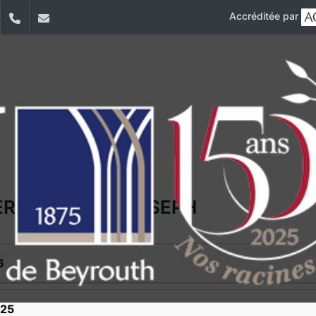
Accréditée par
dIn
YouTube
+9611421000
info@usj.edu.lb
ERSITÉ SAINT-JOSEPH
6
025