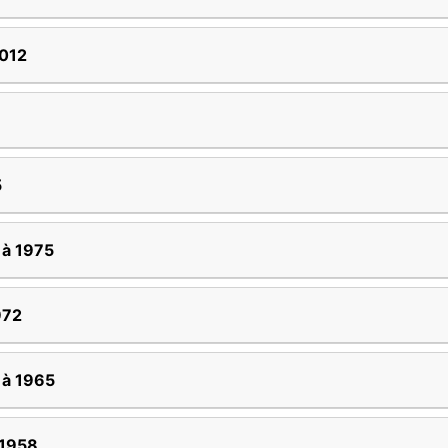
2012
5
 à 1975
972
 à 1965
 1958