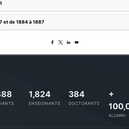
1
7 et de 1884 à 1887
,727
2,142
437
+
IANTS
ENSEIGNANTS
DOCTORANTS
100,
ALUMNI