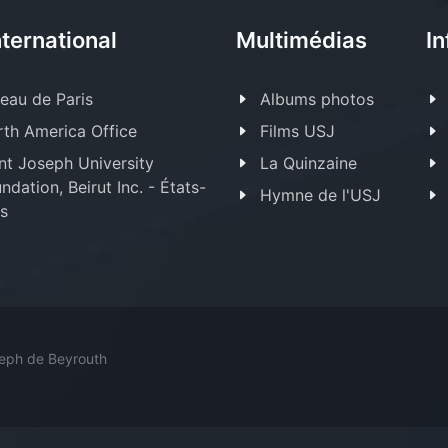
nternational
Multimédias
In
eau de Paris
Albums photos
th America Office
Films USJ
nt Joseph University
La Quinzaine
ndation, Beirut Inc. - États-
Hymne de l'USJ
s
seph de Beyrouth