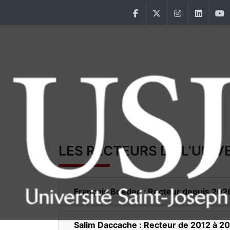
Aller au contenu principal
Facebook
Twitter
Instagram
Linke
Main Menu USJ
LES RECTEURS DE L’UNIV
François Boëdec : Recteur depuis 202
Salim Daccache : Recteur de 2012 à 2