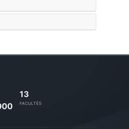
13
FACULTÉS
000