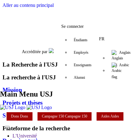
Aller au contenu principal
Facebook
Twitter
Instagram
LinkedIn
YouTube
+9611421000
info@usj.edu
Se connecter
FR
Étudiants
Accréditée par
Employés
Anglais
La Recherche à l'USJ
Enseignants
Arabic
La recherche à l'USJ
Alumni
Mission
Main Menu USJ
Projets et thèses
Structures
Dons
Dons
Campagne 150
Campagne 150
Aides
Aides
Plateforme de la recherche
L'Université