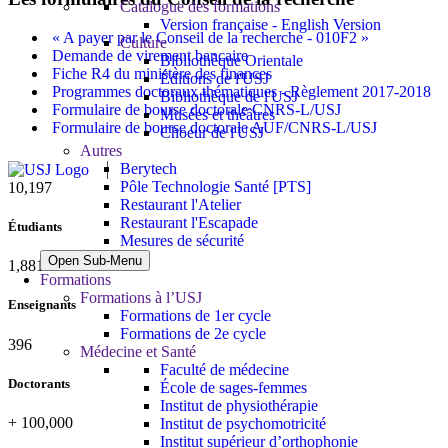
Catalogue des formations
Version française - English Version
« A payer par le Conseil de la recherche - 010F2 »
Culture
Demande de virement bancaire
Bibliothèque Orientale
Fiche R4 du ministère des finances
Éditions de l'USJ
Programmes doctoraux thématiques - Règlement 2017-2018
Bibliothèque de l'USJ
Formulaire de bourse doctorale CNRS-L/USJ
Musées et théâtres
Formulaire de bourse doctorale AUF/CNRS-L/USJ
Choeur de l'USJ
Autres
Berytech
Pôle Technologie Santé [PTS]
10,506
Restaurant l'Atelier
Restaurant l'Escapade
Étudiants
Mesures de sécurité
Open Sub-Menu
1,938
Formations
Formations à l’USJ
Enseignants
Formations de 1er cycle
Formations de 2e cycle
408
Médecine et Santé
Faculté de médecine
Doctorants
École de sages-femmes
Institut de physiothérapie
+
100,000
Institut de psychomotricité
Institut supérieur d’orthophonie