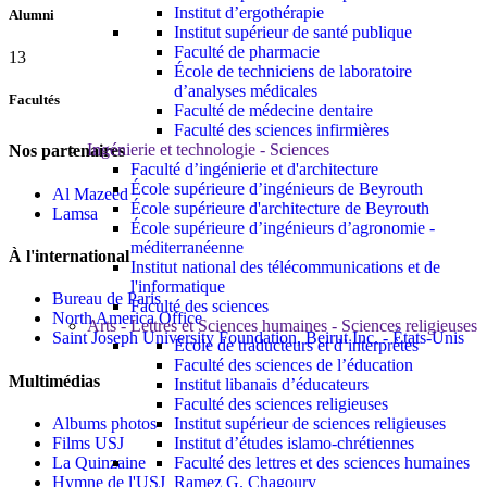
Institut d’ergothérapie
Alumni
Institut supérieur de santé publique
Faculté de pharmacie
13
École de techniciens de laboratoire
d’analyses médicales
Facultés
Faculté de médecine dentaire
Faculté des sciences infirmières
Ingénierie et technologie - Sciences
Nos partenaires
Faculté d’ingénierie et d'architecture
École supérieure d’ingénieurs de Beyrouth
Al Mazeed
École supérieure d'architecture de Beyrouth
Lamsa
École supérieure d’ingénieurs d’agronomie -
méditerranéenne
À l'international
Institut national des télécommunications et de
l'informatique
Bureau de Paris
Faculté des sciences
North America Office
Arts - Lettres et Sciences humaines - Sciences religieuses
Saint Joseph University Foundation, Beirut Inc. - États-Unis
École de traducteurs et d’interprètes
Faculté des sciences de l’éducation
Multimédias
Institut libanais d’éducateurs
Faculté des sciences religieuses
Albums photos
Institut supérieur de sciences religieuses
Films USJ
Institut d’études islamo-chrétiennes
La Quinzaine
Faculté des lettres et des sciences humaines
Hymne de l'USJ
Ramez G. Chagoury