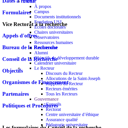
Dates à retenir
L'USJ
À propos
Campus
Formulaires
Documents institutionnels
Fondation USJ
Vice Rectorat à la recherche
Écoles doctorales
Chaires universitaires
Appels d'offres
Observatoires
Ressources humaines
Bureau de la Recherche
Recrutement
Alumni
Objectifs de développement durable
Conseil de la Recherche
Calendrier universitaire
Le Recteur
Objectifs
Discours du Recteur
Allocutions de la Saint-Joseph
Organismes de Financement
Rapports du Recteur
Recteurs émérites
Partenaires
Tous les Recteurs
Gouvernance
Conseils
Politiques et Procédures
Rectorat
Centre universitaire d’éthique
Assurance qualité
Pédagogie universitaire
Les formulaires du Conseil de la recherche