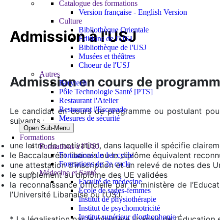
Catalogue des formations
Version française - English Version
Culture
Bibliothèque Orientale
Admission à l'USJ
Éditions de l'USJ
Bibliothèque de l'USJ
Musées et théâtres
Choeur de l'USJ
Autres
Admission en cours de program
Berytech
Pôle Technologie Santé [PTS]
Restaurant l'Atelier
Restaurant l'Escapade
Le candidat en cours de programme ou postulant pour d
Mesures de sécurité
suivants :
Open Sub-Menu
Formations
une lettre de motivation, dans laquelle il spécifie clairem
Formations à l’USJ
le Baccalauréat libanais ou le diplôme équivalent reconn
Formations de 1er cycle
Formations de 2e cycle
une attestation d’inscription et un relevé de notes des 
Médecine et Santé
le supplément au diplôme des UE validées
Faculté de médecine
la reconnaissance officielle par le ministère de l’Educa
École de sages-femmes
l’Université Libanaise ou l’USJ.
Institut de physiothérapie
Institut de psychomotricité
Institut supérieur d’orthophonie
* La légalisation par le ministère libanais de l’Éducatio