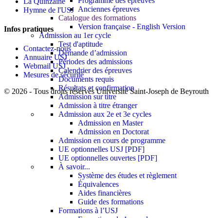
Programme des épreuves
La Quinzaine
Anciennes épreuves
Hymne de l'USJ
Catalogue des formations
Version française - English Version
Infos pratiques
Admission au 1er cycle
Test d'aptitude
Contactez-nous
Demande d’admission
Annuaire USJ
Périodes des admissions
Webmail USJ
Calendrier des épreuves
Mesures de sécurité
Documents requis
Résultats et confirmation
©
2026 - Tous droits réservés Université Saint-Joseph de Beyrouth
Admission sur titre
Admission à titre étranger
Admission aux 2e et 3e cycles
Admission en Master
Admission en Doctorat
Admission en cours de programme
UE optionnelles USJ [PDF]
UE optionnelles ouvertes [PDF]
À savoir...
Système des études et règlement
Équivalences
Aides financières
Guide des formations
Formations à l’USJ