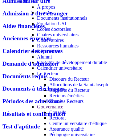
Admission sur titre
L'USJ
À propos
Campus
Admission à titre étranger
Documents institutionnels
Fondation USJ
Aides financières
Écoles doctorales
Chaires universitaires
Anciennes épreuves
Observatoires
Ressources humaines
Calendrier des épreuves
Recrutement
Alumni
Objectifs de développement durable
Demande d'admission
Calendrier universitaire
Le Recteur
Documents requis
Discours du Recteur
Allocutions de la Saint-Joseph
Documents à télécharger
Rapports du Recteur
Recteurs émérites
Périodes des admissions
Tous les Recteurs
Gouvernance
Conseils
Résultats et confirmation
Rectorat
Centre universitaire d’éthique
Test d'aptitude
Assurance qualité
Pédagogie universitaire