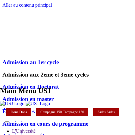
Aller au contenu principal
Admission au 1er cycle
Admission aux 2eme et 3eme cycles
Admission en Doctorat
Main Menu USJ
Admission en master
Équivalences et validations
Dons
Dons
Campagne 150
Campagne 150
Aides
Aides
Admission en cours de programme
L'Université