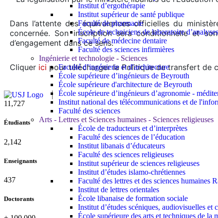
Institut d’ergothérapie
Institut supérieur de santé publique
Dans l’attente des équivalences officielles du ministèr
Faculté de pharmacie
École de techniciens de laboratoire d’analyse
concernée. Son inscription sera conditionnelle et son
Faculté de médecine dentaire
d’engagement dans ce sens.
Faculté des sciences infirmières
Ingénierie et technologie - Sciences
Cliquer
ici
pour télécharger la Politique de transfert de 
Faculté d’ingénierie et d'architecture
École supérieure d’ingénieurs de Beyrouth
École supérieure d'architecture de Beyrouth
École supérieure d’ingénieurs d’agronomie - médit
Institut national des télécommunications et de l'info
11,727
Faculté des sciences
Arts - Lettres et Sciences humaines - Sciences religieuses
Étudiants
École de traducteurs et d’interprètes
Faculté des sciences de l’éducation
2,142
Institut libanais d’éducateurs
Faculté des sciences religieuses
Enseignants
Institut supérieur de sciences religieuses
Institut d’études islamo-chrétiennes
437
Faculté des lettres et des sciences humaine
Institut de lettres orientales
École libanaise de formation sociale
Doctorants
Institut d’études scéniques, audiovisuelles e
École supérieure des arts et techniques de 
+
100,000