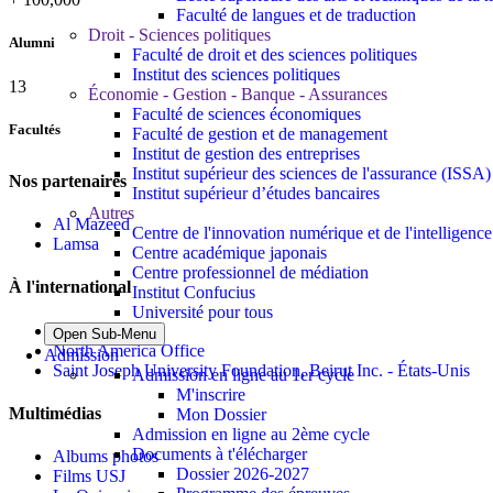
Faculté de langues et de traduction
Droit - Sciences politiques
Alumni
Faculté de droit et des sciences politiques
Institut des sciences politiques
13
Économie - Gestion - Banque - Assurances
Faculté de sciences économiques
Facultés
Faculté de gestion et de management
Institut de gestion des entreprises
Institut supérieur des sciences de l'assurance (ISSA)
Nos partenaires
Institut supérieur d’études bancaires
Autres
Al Mazeed
Centre de l'innovation numérique et de l'intelligence a
Lamsa
Centre académique japonais
Centre professionnel de médiation
À l'international
Institut Confucius
Université pour tous
Bureau de Paris
Open Sub-Menu
North America Office
Admission
Saint Joseph University Foundation, Beirut Inc. - États-Unis
Admission en ligne au 1er cycle
M'inscrire
Multimédias
Mon Dossier
Admission en ligne au 2ème cycle
Documents à t'élécharger
Albums photos
Dossier 2026-2027
Films USJ