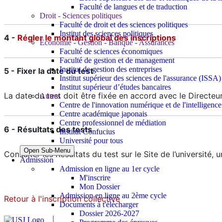
Faculté de langues et de traduction
Droit - Sciences politiques
Faculté de droit et des sciences politiques
Institut des sciences politiques
4 -
Régler le montant global des inscriptions
Économie - Gestion - Banque - Assurances
Faculté de sciences économiques
Faculté de gestion et de management
Institut de gestion des entreprises
5 - Fixer la date du test
Institut supérieur des sciences de l'assurance (ISSA)
Institut supérieur d’études bancaires
La date du test doit être fixée en accord avec le Directeu
Autres
Centre de l'innovation numérique et de l'intelligence a
Centre académique japonais
Centre professionnel de médiation
6 - Résultats des tests
Institut Confucius
Université pour tous
Open Sub-Menu
Consulter les Résultats du test sur le Site de l’université, 
Admission
Admission en ligne au 1er cycle
M'inscrire
Mon Dossier
Admission en ligne au 2ème cycle
Retour à l'inscription collective
Documents à t'élécharger
Dossier 2026-2027