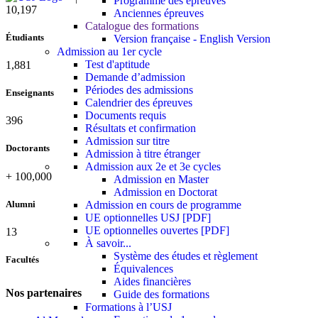
Programme des épreuves
11,727
Anciennes épreuves
Catalogue des formations
Étudiants
Version française - English Version
Admission au 1er cycle
Test d'aptitude
2,142
Demande d’admission
Périodes des admissions
Enseignants
Calendrier des épreuves
Documents requis
437
Résultats et confirmation
Admission sur titre
Doctorants
Admission à titre étranger
Admission aux 2e et 3e cycles
+
100,000
Admission en Master
Admission en Doctorat
Alumni
Admission en cours de programme
UE optionnelles USJ [PDF]
UE optionnelles ouvertes [PDF]
13
À savoir...
Système des études et règlement
Facultés
Équivalences
Aides financières
Nos partenaires
Guide des formations
Formations à l’USJ