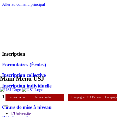
Aller au contenu principal
Inscription
Formulaires (Écoles)
Inscription collective
Main Menu USJ
Inscription individuelle
Test de français
Je fais un don
Je fais un don
Campagne USJ 150 ans
Campagn
Cours de mise à niveau
L'Université