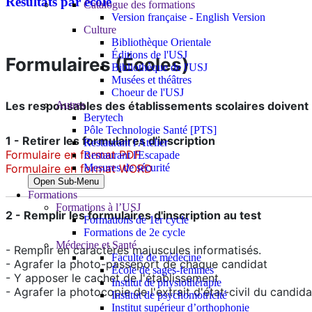
Résultats par ecole
Catalogue des formations
Version française - English Version
Culture
Bibliothèque Orientale
Éditions de l'USJ
Formulaires (Écoles)
Bibliothèque de l'USJ
Musées et théâtres
Choeur de l'USJ
Autres
Les responsables des établissements scolaires doivent 
Berytech
Pôle Technologie Santé [PTS]
1 - Retirer les formulaires d'inscription
Restaurant l'Atelier
Formulaire en format PDF
Restaurant l'Escapade
Mesures de sécurité
Formulaire en format WORD
Open Sub-Menu
Formations
Formations à l’USJ
2 - Remplir les formulaires d'inscription au test
Formations de 1er cycle
Formations de 2e cycle
Médecine et Santé
- Remplir en caractères majuscules informatisés.
Faculté de médecine
- Agrafer la photo-passeport de chaque candidat
École de sages-femmes
- Y apposer le cachet de l'établissement
Institut de physiothérapie
- Agrafer la photocopie de l'extrait d'état-civil du candida
Institut de psychomotricité
Institut supérieur d’orthophonie