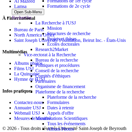
Formations de 1er cycle
Al Mazeed
Formations de 2e cycle
Lamsa
Open Sub-Menu
Recherche
À l'international
La Recherche à l'USJ
Mission
Bureau de Paris
Structures de recherche
North America Office
Projets et thèses
Saint Joseph University Foundation, Beirut Inc. - États-Unis
Écoles doctorales
Research2Market
Multimédias
Vice-rectorat à la Recherche
Bureau de la recherche
Albums photos
Politiques et procédures
Films USJ
Conseil de la recherche
La Quinzaine
Comités d'éthiques
Hymne de l'USJ
Partenaires
Organisme de financement
Infos pratiques
Plateforme de la recherche
Plateforme de la recherche
Formulaires
Contactez-nous
Dates à retenir
Annuaire USJ
Appels d'offre
Webmail USJ
Manifestations Scientifiques
Mesures de sécurité
Tous les événements
©
2026 - Tous droits réservés Université Saint-Joseph de Beyrouth
Album Photos