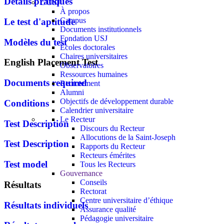
Détails pratiques
L'USJ
À propos
Campus
Le test d'aptitude
Documents institutionnels
Fondation USJ
Modèles du test
Écoles doctorales
Chaires universitaires
English Placement Test
Observatoires
Ressources humaines
Documents required
Recrutement
Alumni
Objectifs de développement durable
Conditions
Calendrier universitaire
Le Recteur
Test Description
Discours du Recteur
Allocutions de la Saint-Joseph
Test Description
Rapports du Recteur
Recteurs émérites
Test model
Tous les Recteurs
Gouvernance
Conseils
Résultats
Rectorat
Centre universitaire d’éthique
Résultats individuels
Assurance qualité
Pédagogie universitaire