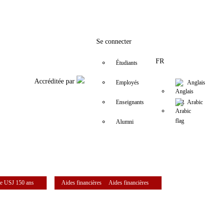
Facebook
Twitter
Instagram
LinkedIn
YouTube
+9611421000
info@usj.edu
Se connecter
FR
Étudiants
Accréditée par
Employés
Anglais
Enseignants
Arabic
Alumni
e USJ 150 ans
Aides financières
Aides financières