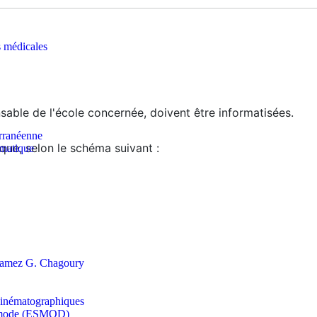
s médicales
sable de l'école concernée, doivent être informatisées.
erranéenne
ique, selon le schéma suivant :
rmatique
s Ramez G. Chagoury
t cinématographiques
la mode (ESMOD)