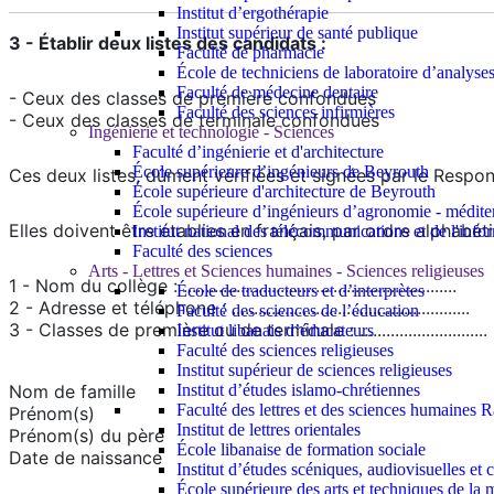
Institut d’ergothérapie
Institut supérieur de santé publique
3 - Établir deux listes des candidats :
Faculté de pharmacie
École de techniciens de laboratoire d’analyse
Faculté de médecine dentaire
- Ceux des classes de première confondues
Faculté des sciences infirmières
- Ceux des classes de terminale confondues
Ingénierie et technologie - Sciences
Faculté d’ingénierie et d'architecture
École supérieure d’ingénieurs de Beyrouth
Ces deux listes, dûment vérifiées et signées par le Respon
École supérieure d'architecture de Beyrouth
École supérieure d’ingénieurs d’agronomie - médit
Elles doivent être établies en français, par ordre alphabét
Institut national des télécommunications et de l'info
Faculté des sciences
Arts - Lettres et Sciences humaines - Sciences religieuses
1 - Nom du collège : ..............................................................
École de traducteurs et d’interprètes
2 - Adresse et téléphone : ......................................................
Faculté des sciences de l’éducation
3 - Classes de première ou de terminale : .............................
Institut libanais d’éducateurs
Faculté des sciences religieuses
Institut supérieur de sciences religieuses
Nom de famille
Institut d’études islamo-chrétiennes
Faculté des lettres et des sciences humaine
Prénom(s)
Institut de lettres orientales
Prénom(s) du père
École libanaise de formation sociale
Date de naissance
Institut d’études scéniques, audiovisuelles e
École supérieure des arts et techniques de 