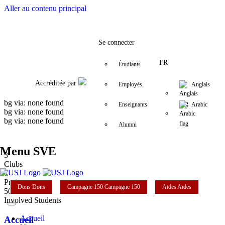
Aller au contenu principal
Facebook
Twitter
Instagram
LinkedIn
YouTube
01/ 421 000
sve@usj.edu.
Se connecter
FR
Étudiants
Accréditée par
Employés
Anglais
bg via: none found
Enseignants
Arabic
bg via: none found
bg via: none found
Alumni
Menu SVE
3
Clubs
1
Projects
Dons
Dons
Campagne 150
Campagne 150
Aides
Aides
500
Involved Students
Accueil
Accueil