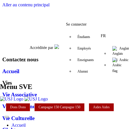
Aller au contenu principal
Facebook
Twitter
Instagram
LinkedIn
YouTube
01/ 421 000
sve@usj
Se connecter
FR
Étudiants
Accréditée par
Employés
Anglai
Contactez nous
Enseignants
Arabic
Accueil
Alumni
Vies
Menu SVE
Vie Associative
Vie Citoyenne
Dons
Dons
Campagne 150
Campagne 150
Aides
Aides
Vie Culturelle
Accueil