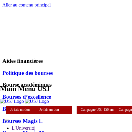
Aller au contenu principal
Aides financières
Politique des bourses
Bourse académiques
Main Menu USJ
Bourses d’excellence
Bourse du Recteur
Je fais un don
Je fais un don
Campagne USJ 150 ans
Campagn
Bourses Magis L
L'Université