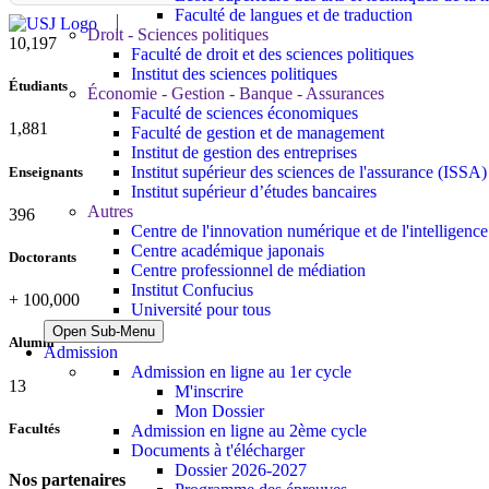
Faculté de langues et de traduction
Droit - Sciences politiques
11,727
Faculté de droit et des sciences politiques
Institut des sciences politiques
Étudiants
Économie - Gestion - Banque - Assurances
Faculté de sciences économiques
2,142
Faculté de gestion et de management
Institut de gestion des entreprises
Institut supérieur des sciences de l'assurance (ISSA)
Enseignants
Institut supérieur d’études bancaires
Autres
437
Centre de l'innovation numérique et de l'intelligence a
Centre académique japonais
Doctorants
Centre professionnel de médiation
Institut Confucius
+
100,000
Université pour tous
Open Sub-Menu
Alumni
Admission
Admission en ligne au 1er cycle
13
M'inscrire
Mon Dossier
Facultés
Admission en ligne au 2ème cycle
Documents à t'élécharger
Dossier 2026-2027
Nos partenaires