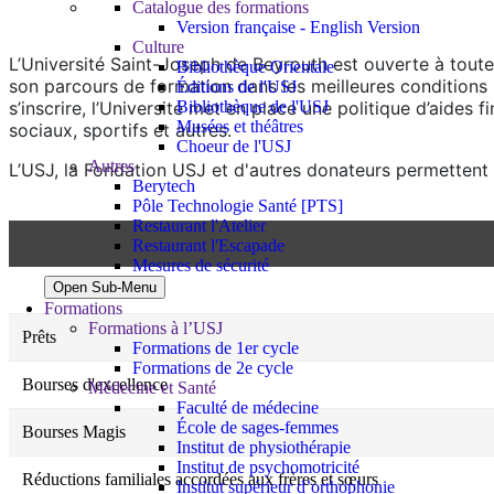
Catalogue des formations
Version française - English Version
Culture
L’Université Saint-Joseph de Beyrouth est ouverte à toutes
Bibliothèque Orientale
son parcours de formation dans les meilleures conditions
Éditions de l'USJ
Bibliothèque de l'USJ
s’inscrire, l’Université met en place une politique d’aides 
Musées et théâtres
sociaux, sportifs et autres.
Choeur de l'USJ
Autres
L’USJ, la Fondation USJ et d'autres donateurs permettent
Berytech
Pôle Technologie Santé [PTS]
Restaurant l'Atelier
Restaurant l'Escapade
Mesures de sécurité
Open Sub-Menu
Formations
Formations à l’USJ
Prêts
Formations de 1er cycle
Formations de 2e cycle
Bourses d'excellence
Médecine et Santé
Faculté de médecine
École de sages-femmes
Bourses Magis
Institut de physiothérapie
Institut de psychomotricité
Réductions familiales accordées aux frères et sœurs
Institut supérieur d’orthophonie