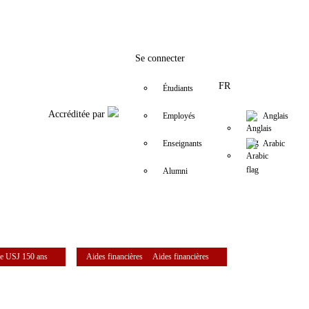
Facebook
Twitter
Instagram
LinkedIn
YouTube
+9611421000
info@usj.edu
Se connecter
FR
Étudiants
Accréditée par
Employés
Anglais
Enseignants
Arabic
Alumni
e USJ 150 ans
Aides financières
Aides financières