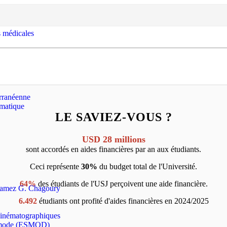
s médicales
erranéenne
rmatique
LE SAVIEZ-VOUS ?
USD 28 millions
sont accordés en aides financières par an aux étudiants.
Ceci représente
30%
du budget total de l'Université.
64%
des étudiants de l'USJ perçoivent une aide financière.
s Ramez G. Chagoury
6.492
étudiants ont profité d'aides financières en 2024/2025
t cinématographiques
la mode (ESMOD)