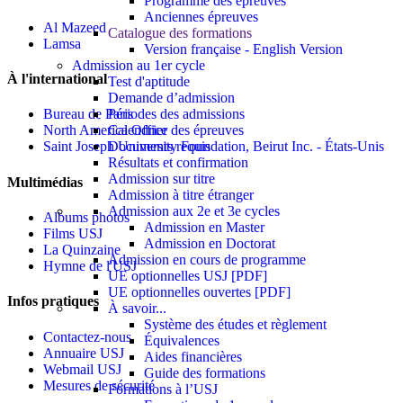
Programme des épreuves
Anciennes épreuves
Al Mazeed
Catalogue des formations
Lamsa
Version française - English Version
Admission au 1er cycle
À l'international
Test d'aptitude
Demande d’admission
Périodes des admissions
Bureau de Paris
Calendrier des épreuves
North America Office
Documents requis
Saint Joseph University Foundation, Beirut Inc. - États-Unis
Résultats et confirmation
Admission sur titre
Multimédias
Admission à titre étranger
Admission aux 2e et 3e cycles
Albums photos
Admission en Master
Films USJ
Admission en Doctorat
La Quinzaine
Admission en cours de programme
Hymne de l'USJ
UE optionnelles USJ [PDF]
UE optionnelles ouvertes [PDF]
Infos pratiques
À savoir...
Système des études et règlement
Contactez-nous
Équivalences
Annuaire USJ
Aides financières
Webmail USJ
Guide des formations
Mesures de sécurité
Formations à l’USJ