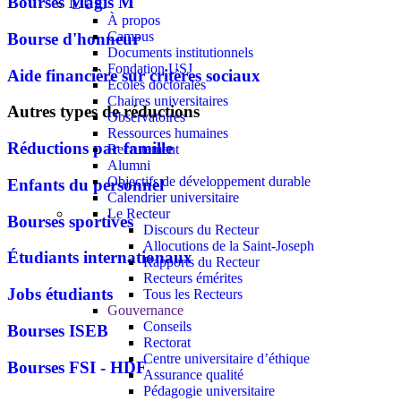
Bourses Magis M
L'USJ
À propos
Campus
Bourse d'honneur
Documents institutionnels
Fondation USJ
Aide financière sur critères sociaux
Écoles doctorales
Chaires universitaires
Autres types de réductions
Observatoires
Ressources humaines
Réductions par famille
Recrutement
Alumni
Objectifs de développement durable
Enfants du personnel
Calendrier universitaire
Le Recteur
Bourses sportives
Discours du Recteur
Allocutions de la Saint-Joseph
Étudiants internationaux
Rapports du Recteur
Recteurs émérites
Jobs étudiants
Tous les Recteurs
Gouvernance
Conseils
Bourses ISEB
Rectorat
Centre universitaire d’éthique
Bourses FSI - HDF
Assurance qualité
Pédagogie universitaire