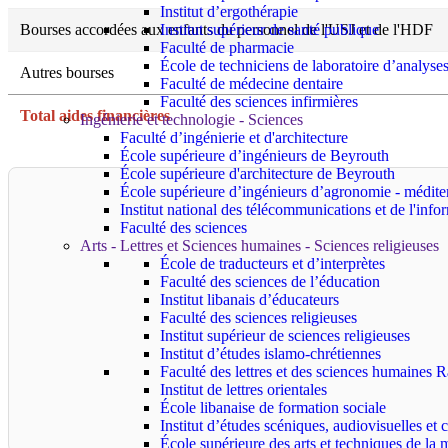
Institut d’ergothérapie
Institut supérieur de santé publique
Bourses accordées aux enfants du personnel de l'USJ et de l'HDF
Faculté de pharmacie
École de techniciens de laboratoire d’analyse
Autres bourses
Faculté de médecine dentaire
Faculté des sciences infirmières
Total aides financières
Ingénierie et technologie - Sciences
Faculté d’ingénierie et d'architecture
École supérieure d’ingénieurs de Beyrouth
École supérieure d'architecture de Beyrouth
École supérieure d’ingénieurs d’agronomie - médit
Institut national des télécommunications et de l'info
Faculté des sciences
Arts - Lettres et Sciences humaines - Sciences religieuses
École de traducteurs et d’interprètes
Faculté des sciences de l’éducation
Institut libanais d’éducateurs
Faculté des sciences religieuses
Institut supérieur de sciences religieuses
Institut d’études islamo-chrétiennes
Faculté des lettres et des sciences humaine
Institut de lettres orientales
École libanaise de formation sociale
Institut d’études scéniques, audiovisuelles e
École supérieure des arts et techniques de 