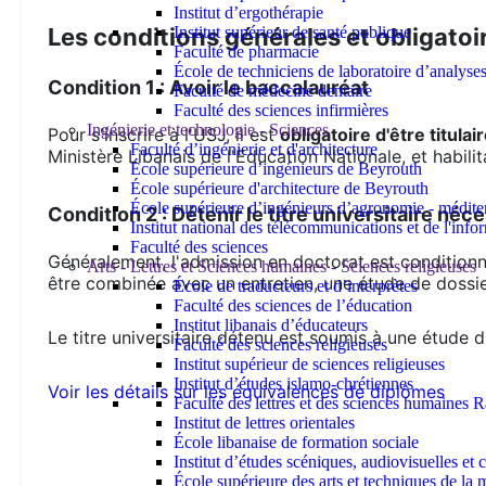
Institut d’ergothérapie
Institut supérieur de santé publique
Les conditions générales et obligatoi
Faculté de pharmacie
École de techniciens de laboratoire d’analyse
Condition 1 : Avoir le baccalauréat
Faculté de médecine dentaire
Faculté des sciences infirmières
Ingénierie et technologie - Sciences
Pour s'inscrire à l'USJ, il est
obligatoire d'être titul
Faculté d’ingénierie et d'architecture
Ministère Libanais de l'Education Nationale, et habilita
École supérieure d’ingénieurs de Beyrouth
École supérieure d'architecture de Beyrouth
École supérieure d’ingénieurs d’agronomie - médit
Condition 2 : Détenir le titre universitaire néc
Institut national des télécommunications et de l'info
Faculté des sciences
Généralement, l'admission en doctorat est conditionné
Arts - Lettres et Sciences humaines - Sciences religieuses
être combinée avec un entretien, une étude de dossie
École de traducteurs et d’interprètes
Faculté des sciences de l’éducation
Institut libanais d’éducateurs
Le titre universitaire détenu est soumis à une étude 
Faculté des sciences religieuses
Institut supérieur de sciences religieuses
Institut d’études islamo-chrétiennes
Voir les détails sur les équivalences de diplômes
Faculté des lettres et des sciences humaine
Institut de lettres orientales
École libanaise de formation sociale
Institut d’études scéniques, audiovisuelles e
École supérieure des arts et techniques de 