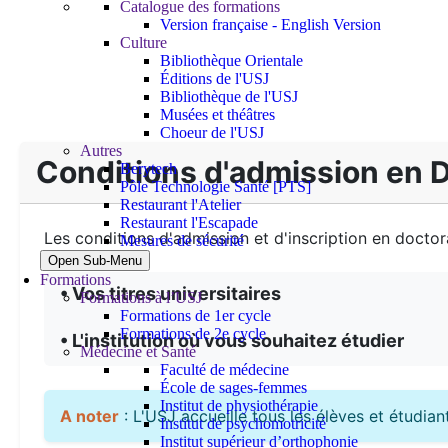
Catalogue des formations
Version française - English Version
Culture
Bibliothèque Orientale
Éditions de l'USJ
Bibliothèque de l'USJ
Musées et théâtres
Choeur de l'USJ
Autres
Conditions d'admission en 
Berytech
Pôle Technologie Santé [PTS]
Restaurant l'Atelier
Restaurant l'Escapade
Les conditions d'admission et d'inscription en doct
Mesures de sécurité
Open Sub-Menu
Formations
• Vos titres universitaires
Formations à l’USJ
Formations de 1er cycle
Formations de 2e cycle
• L'institution où vous souhaitez étudier
Médecine et Santé
Faculté de médecine
École de sages-femmes
Institut de physiothérapie
A noter
: L'USJ accueille tous les élèves et étudian
Institut de psychomotricité
Institut supérieur d’orthophonie