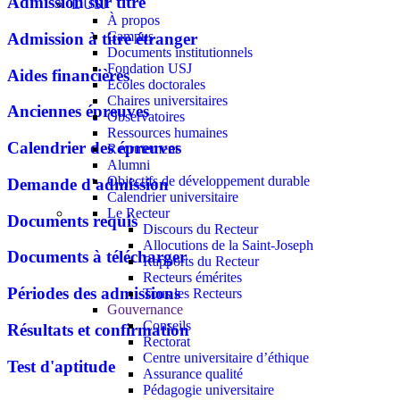
Admission sur titre
L'USJ
À propos
Campus
Admission à titre étranger
Documents institutionnels
Fondation USJ
Aides financières
Écoles doctorales
Chaires universitaires
Anciennes épreuves
Observatoires
Ressources humaines
Calendrier des épreuves
Recrutement
Alumni
Objectifs de développement durable
Demande d'admission
Calendrier universitaire
Le Recteur
Documents requis
Discours du Recteur
Allocutions de la Saint-Joseph
Documents à télécharger
Rapports du Recteur
Recteurs émérites
Périodes des admissions
Tous les Recteurs
Gouvernance
Conseils
Résultats et confirmation
Rectorat
Centre universitaire d’éthique
Test d'aptitude
Assurance qualité
Pédagogie universitaire