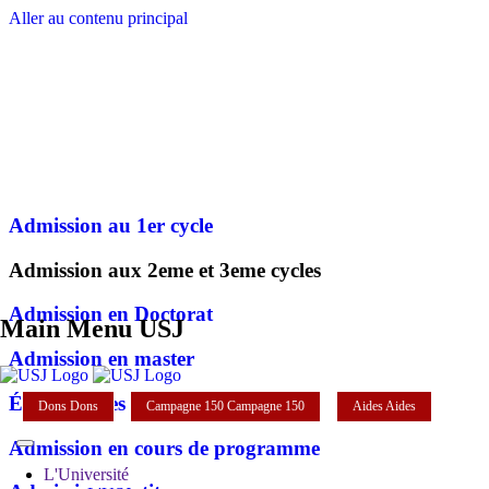
Aller au contenu principal
Admission au 1er cycle
Admission aux 2eme et 3eme cycles
Admission en Doctorat
Main Menu USJ
Admission en master
Équivalences et validations
Dons
Dons
Campagne 150
Campagne 150
Aides
Aides
Admission en cours de programme
L'Université