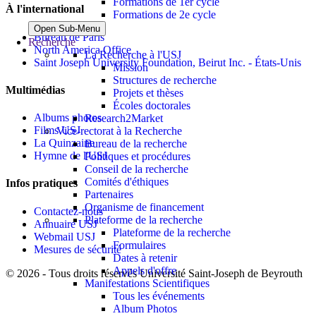
Formations de 1er cycle
À l'international
Formations de 2e cycle
Open Sub-Menu
Bureau de Paris
Recherche
North America Office
La Recherche à l'USJ
Saint Joseph University Foundation, Beirut Inc. - États-Unis
Mission
Structures de recherche
Multimédias
Projets et thèses
Écoles doctorales
Albums photos
Research2Market
Films USJ
Vice-rectorat à la Recherche
La Quinzaine
Bureau de la recherche
Hymne de l'USJ
Politiques et procédures
Conseil de la recherche
Comités d'éthiques
Infos pratiques
Partenaires
Organisme de financement
Contactez-nous
Plateforme de la recherche
Annuaire USJ
Plateforme de la recherche
Webmail USJ
Formulaires
Mesures de sécurité
Dates à retenir
Appels d'offre
©
2026 - Tous droits réservés Université Saint-Joseph de Beyrouth
Manifestations Scientifiques
Tous les événements
Album Photos