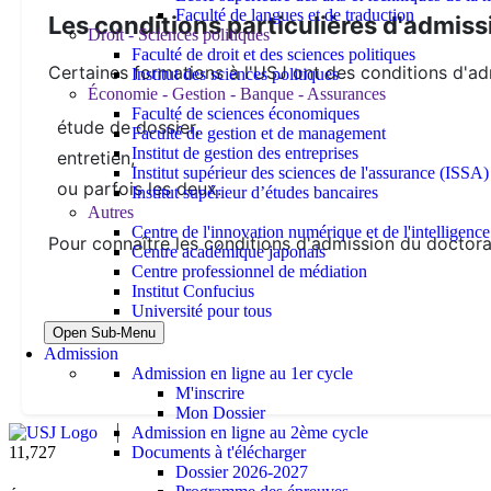
Faculté de langues et de traduction
Les conditions particulières d'admiss
Droit - Sciences politiques
Faculté de droit et des sciences politiques
Certaines formations à l'USJ ont des conditions d'adm
Institut des sciences politiques
Économie - Gestion - Banque - Assurances
Faculté de sciences économiques
étude de dossier,
Faculté de gestion et de management
Institut de gestion des entreprises
entretien,
Institut supérieur des sciences de l'assurance (ISSA)
ou parfois les deux.
Institut supérieur d’études bancaires
Autres
Centre de l'innovation numérique et de l'intelligence a
Pour connaître les conditions d'admission du doctora
Centre académique japonais
Centre professionnel de médiation
Institut Confucius
Université pour tous
Open Sub-Menu
Admission
Admission en ligne au 1er cycle
M'inscrire
Mon Dossier
Admission en ligne au 2ème cycle
Documents à t'élécharger
11,727
Dossier 2026-2027