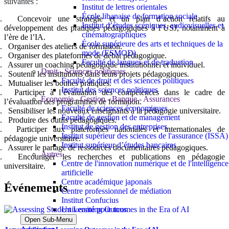
suivantes :
Institut de lettres orientales
École libanaise de formation sociale
Concevoir une stratégie et un plan d’action relatifs au
Institut d’études scéniques, audiovisuelles et
développement des pratiques pédagogiques à l’USJ, notamment à
cinématographiques
l’ère de l’IA.
École supérieure des arts et techniques de la
Organiser des ateliers de formation.
mode (ESMOD)
Organiser des plateformes de débat pédagogique.
Faculté de langues et de traduction
Assurer un coaching pédagogique institutionnel et individuel.
Droit - Sciences politiques
Soutenir les institutions dans leurs projets pédagogiques.
Faculté de droit et des sciences politiques
Mutualiser les bonnes pratiques.
Institut des sciences politiques
Participer à l’évaluation des compétences dans le cadre de
Économie - Gestion - Banque - Assurances
l’évaluation des programmes de formation.
Faculté de sciences économiques
Sensibiliser les nouveaux enseignants à la pédagogie universitaire.
Faculté de gestion et de management
Produire des outils pédagogiques.
Institut de gestion des entreprises
Participer aux plateformes nationales et internationales de
Institut supérieur des sciences de l'assurance (ISSA)
pédagogie universitaire.
Institut supérieur d’études bancaires
Assurer le partage de ressources documentaires pédagogiques.
Autres
Encourager les recherches et publications en pédagogie
Centre de l'innovation numérique et de l'intelligence
universitaire.
artificielle
Centre académique japonais
Événements
Centre professionnel de médiation
Institut Confucius
Université pour tous
Open Sub-Menu