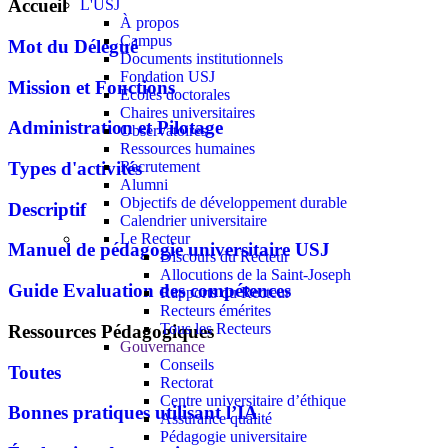
Accueil
L'USJ
À propos
Campus
Mot du Délégué
Documents institutionnels
Fondation USJ
Mission et Fonctions
Écoles doctorales
Chaires universitaires
Administration et Pilotage
Observatoires
Ressources humaines
Recrutement
Types d'activités
Alumni
Objectifs de développement durable
Descriptif
Calendrier universitaire
Le Recteur
Manuel de pédagogie universitaire USJ
Discours du Recteur
Allocutions de la Saint-Joseph
Guide Evaluation des compétences
Rapports du Recteur
Recteurs émérites
Tous les Recteurs
Ressources Pédagogiques
Gouvernance
Conseils
Toutes
Rectorat
Centre universitaire d’éthique
Bonnes pratiques utilisant l’IA
Assurance qualité
Pédagogie universitaire