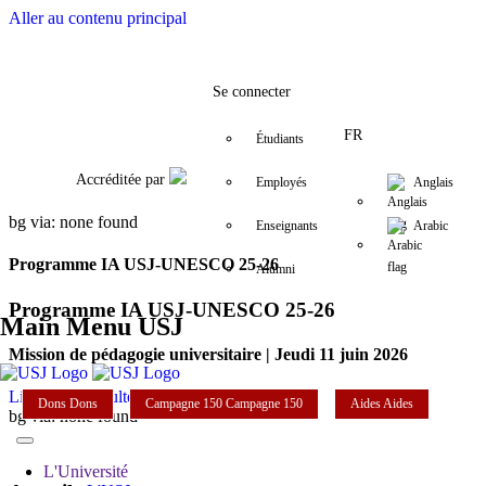
Aller au contenu principal
Facebook
Twitter
Instagram
LinkedIn
YouTube
+961 (1) 421 000
mpu@usj.edu
Se connecter
FR
Étudiants
Accréditée par
Employés
Anglais
bg via: none found
Enseignants
Arabic
Programme IA USJ-UNESCO 25-26
Alumni
Programme IA USJ-UNESCO 25-26
Main Menu USJ
Mission de pédagogie universitaire | Jeudi 11 juin 2026
Lire plus
Consultez le programme
Dons
Dons
Campagne 150
Campagne 150
Aides
Aides
bg via: none found
L'Université