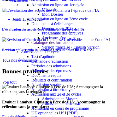
Admission
Assessing Student Learning Outcomes in the Era of AI
Admission en ligne au 1er cycle
M'inscrire
Mon Dossier
Admission en ligne au 2ème cycle
Jeudi 11 juin 2026
Documents à t'élécharger
Dossier 2026-2027
L’évaluation des acquis des étudiants à l’épreuve de l’IA
Programme des épreuves
Anciennes épreuves
Catalogue des formations
Version française - English Version
Revision of Curricula in Lebanese Universities in the Era of AI
Admission au 1er cycle
Test d'aptitude
Tous nos événements
Demande d’admission
Périodes des admissions
Bonnes pratiques
Calendrier des épreuves
Documents requis
Résultats et confirmation
Voir tout
Admission sur titre
Admission à titre étranger
Admission aux 2e et 3e cycles
Admission en Master
Évaluer l’analyse Clinique à l’ère de l’IA; Accompagner la
Admission en Doctorat
réflexion sans la remplacer
Admission en cours de programme
UE optionnelles USJ [PDF]
Plus de détails