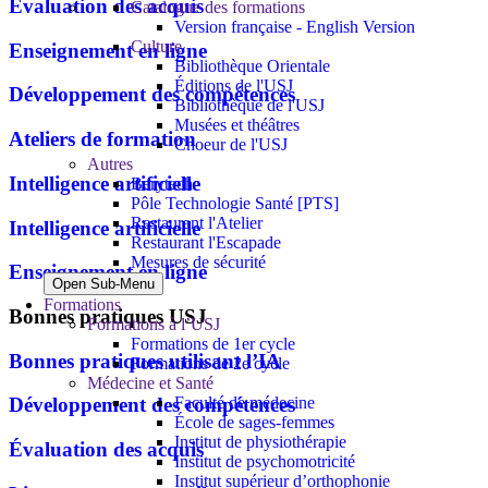
Évaluation des acquis
Catalogue des formations
Version française - English Version
Culture
Enseignement en ligne
Bibliothèque Orientale
Éditions de l'USJ
Développement des compétences
Bibliothèque de l'USJ
Musées et théâtres
Ateliers de formation
Choeur de l'USJ
Autres
Intelligence artificielle
Berytech
Pôle Technologie Santé [PTS]
Restaurant l'Atelier
Intelligence artificielle
Restaurant l'Escapade
Mesures de sécurité
Enseignement en ligne
Open Sub-Menu
Formations
Bonnes pratiques USJ
Formations à l’USJ
Formations de 1er cycle
Bonnes pratiques utilisant l’IA
Formations de 2e cycle
Médecine et Santé
Faculté de médecine
Développement des compétences
École de sages-femmes
Institut de physiothérapie
Évaluation des acquis
Institut de psychomotricité
Institut supérieur d’orthophonie