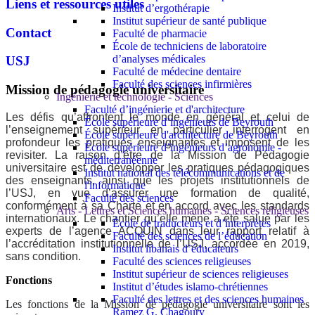
Liens et ressources utiles
Institut d’ergothérapie
Institut supérieur de santé publique
Contact
Faculté de pharmacie
École de techniciens de laboratoire
d’analyses médicales
USJ
Faculté de médecine dentaire
Faculté des sciences infirmières
Mission de pédagogie universitaire
Ingénierie et technologie - Sciences
Faculté d’ingénierie et d'architecture
Les défis qu’affrontent le monde en général et celui de
École supérieure d’ingénieurs de Beyrouth
l’enseignement supérieur en particulier interrogent en
École supérieure d'architecture de Beyrouth
profondeur les pratiques enseignantes et imposent de les
École supérieure d’ingénieurs d’agronomie -
revisiter. La raison d’être de la Mission de Pédagogie
méditerranéenne
universitaire est de développer les pratiques pédagogiques
Institut national des télécommunications et de
des enseignants, ainsi que les projets institutionnels de
l'informatique
l’USJ, en vue d’assurer une formation de qualité,
Faculté des sciences
conformément à sa Charte et en accord avec les standards
Arts - Lettres et Sciences humaines - Sciences religieuses
internationaux. Le chantier qu’elle mène a été salué par les
École de traducteurs et d’interprètes
experts de l’agence ACQUIN dans leur rapport relatif à
Faculté des sciences de l’éducation
l’accréditation institutionnelle de l’USJ, accordée en 2019,
Institut libanais d’éducateurs
sans condition.
Faculté des sciences religieuses
Institut supérieur de sciences religieuses
Fonctions
Institut d’études islamo-chrétiennes
Faculté des lettres et des sciences humaines
Les fonctions de la Mission de pédagogie universitaire sont les
Ramez G. Chagoury