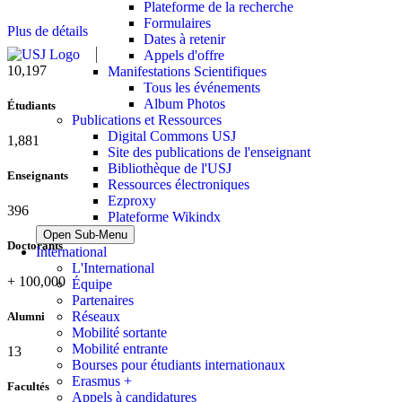
Plateforme de la recherche
Formulaires
Plus de détails
Dates à retenir
Appels d'offre
11,433
Manifestations Scientifiques
Tous les événements
Album Photos
Étudiants
Publications et Ressources
Digital Commons USJ
2,109
Site des publications de l'enseignant
Bibliothèque de l'USJ
Enseignants
Ressources électroniques
Ezproxy
437
Plateforme Wikindx
Open Sub-Menu
Doctorants
International
L'International
+
100,000
Équipe
Partenaires
Réseaux
Alumni
Mobilité sortante
Mobilité entrante
13
Bourses pour étudiants internationaux
Erasmus +
Facultés
Appels à candidatures