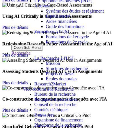
UE optionnelles ouvertes [PDF]
À savoir...
Système des études et règlement
Équivalences
Using AI Critically in Case-Based Assessments
Aides financières
Guide des formations
Plus de détails
Formations à l’USJ
Formations de 1er cycle
Formations de 2e cycle
Redesigning Research Paper Assessment in the Age of AI
Open Sub-Menu
Recherche
Plus de détails
La Recherche à l'USJ
Mission
Structures de recherche
Assessing Students Declared AI Use In Assignments
Projets et thèses
Écoles doctorales
Plus de détails
Research2Market
Vice-rectorat à la Recherche
Bureau de la recherche
Co-construction de questionnaires d’enquête avec l’IA
Politiques et procédures
Conseil de la recherche
Comités d'éthiques
Plus de détails
Partenaires
Organisme de financement
Plateforme de la recherche
Structured Generative AI as a Critical Co-Pilot