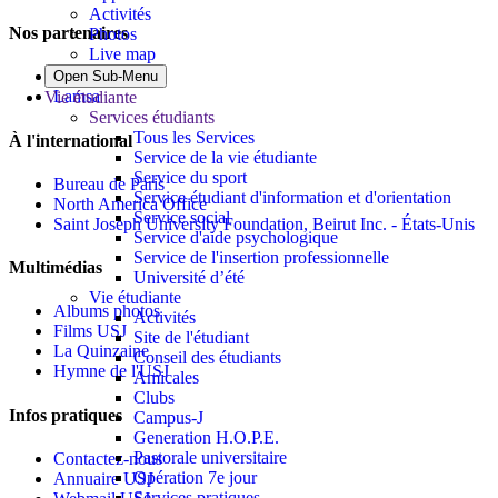
Activités
Nos partenaires
Photos
Live map
Al Mazeed
Open Sub-Menu
Lamsa
Vie étudiante
Services étudiants
Tous les Services
À l'international
Service de la vie étudiante
Service du sport
Bureau de Paris
Service étudiant d'information et d'orientation
North America Office
Service social
Saint Joseph University Foundation, Beirut Inc. - États-Unis
Service d'aide psychologique
Service de l'insertion professionnelle
Multimédias
Université d’été
Vie étudiante
Albums photos
Activités
Films USJ
Site de l'étudiant
La Quinzaine
Conseil des étudiants
Hymne de l'USJ
Amicales
Clubs
Infos pratiques
Campus-J
Generation H.O.P.E.
Pastorale universitaire
Contactez-nous
Opération 7e jour
Annuaire USJ
Services pratiques