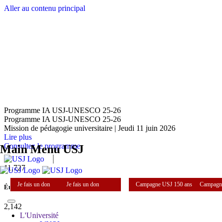
Aller au contenu principal
Programme IA USJ-UNESCO 25-26
Programme IA USJ-UNESCO 25-26
Mission de pédagogie universitaire | Jeudi 11 juin 2026
Lire plus
Consultez le programme
Main Menu USJ
11,727
Je fais un don
Je fais un don
Campagne USJ 150 ans
Campagn
Étudiants
2,142
L'Université