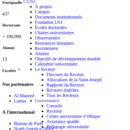
L'USJ
Enseignants
À propos
Campus
437
Documents institutionnels
Fondation USJ
Doctorants
Écoles doctorales
Chaires universitaires
+
100,000
Observatoires
Ressources humaines
Alumni
Recrutement
Alumni
Objectifs de développement durable
13
Calendrier universitaire
Le Recteur
Facultés
Discours du Recteur
Allocutions de la Saint-Joseph
Nos partenaires
Rapports du Recteur
Recteurs émérites
Tous les Recteurs
Al Mazeed
Gouvernance
Lamsa
Conseils
Rectorat
À l'international
Centre universitaire d’éthique
Assurance qualité
Bureau de Paris
Pédagogie universitaire
North America Office