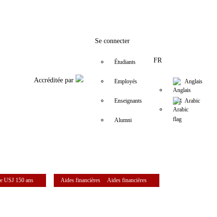
Facebook
Twitter
Instagram
LinkedIn
YouTube
+9611421000
info@usj.edu
Se connecter
FR
Étudiants
Accréditée par
Employés
Anglais
Enseignants
Arabic
Alumni
e USJ 150 ans
Aides financières
Aides financières