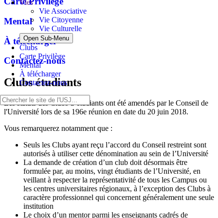
Carte Privilège
Vies
Vie Associative
Vie Citoyenne
Mental
Vie Culturelle
Open Sub-Menu
À télécharger
Clubs
Carte Privilège
Contactez-nous
Mental
À télécharger
Clubs étudiants
Contactez-nous
Les statuts des Clubs d’étudiants ont été amendés par le Conseil de
l'Université lors de sa 196e réunion en date du 20 juin 2018.
Vous remarquerez notamment que :
Seuls les Clubs ayant reçu l’accord du Conseil restreint sont
autorisés à utiliser cette dénomination au sein de l’Université
La demande de création d’un club doit désormais être
formulée par, au moins, vingt étudiants de l’Université, en
veillant à respecter la représentativité de tous les Campus ou
les centres universitaires régionaux, à l’exception des Clubs à
caractère professionnel qui concernent généralement une seule
institution
Le choix d’un mentor parmi les enseignants cadrés de