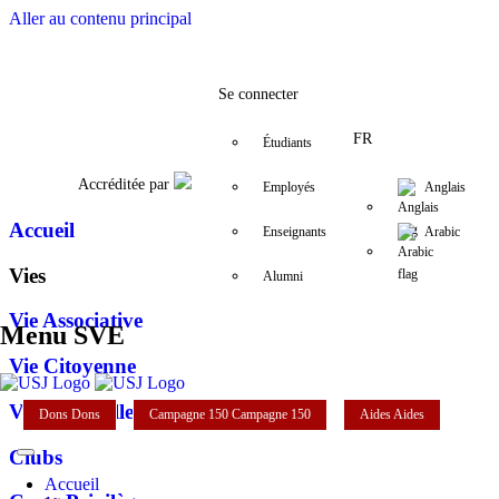
Aller au contenu principal
Facebook
Twitter
Instagram
LinkedIn
YouTube
01/ 421 000
sve@usj.edu.
Se connecter
FR
Étudiants
Accréditée par
Employés
Anglais
Accueil
Enseignants
Arabic
Vies
Alumni
Vie Associative
Menu SVE
Vie Citoyenne
Vie Culturelle
Dons
Dons
Campagne 150
Campagne 150
Aides
Aides
Clubs
Accueil