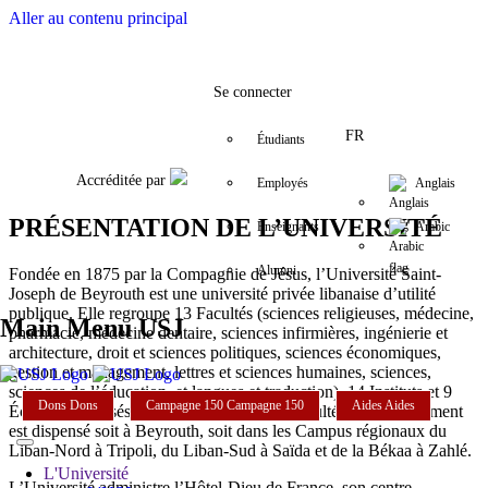
Aller au contenu principal
Facebook
Twitter
Instagram
LinkedIn
YouTube
+9611421000
info@usj.edu
Se connecter
FR
Étudiants
Accréditée par
Employés
Anglais
PRÉSENTATION DE L’UNIVERSITÉ
Enseignants
Arabic
Alumni
Fondée en 1875 par la Compagnie de Jésus, l’Université Saint-
Joseph de Beyrouth est une université privée libanaise d’utilité
publique. Elle regroupe 13 Facultés (sciences religieuses, médecine,
Main Menu USJ
pharmacie, médecine dentaire, sciences infirmières, ingénierie et
architecture, droit et sciences politiques, sciences économiques,
gestion et management, lettres et sciences humaines, sciences,
sciences de l’éducation, et langues et traduction), 14 Instituts et 9
Dons
Dons
Campagne 150
Campagne 150
Aides
Aides
Écoles spécialisés rattachés aux diverses Facultés. L’enseignement
est dispensé soit à Beyrouth, soit dans les Campus régionaux du
Liban-Nord à Tripoli, du Liban-Sud à Saïda et de la Békaa à Zahlé.
L'Université
L’Université administre l’Hôtel-Dieu de France, son centre