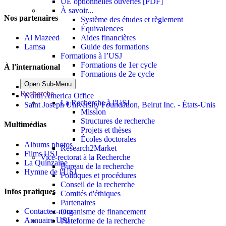
UE optionnelles ouvertes [PDF]
À savoir...
Nos partenaires
Système des études et règlement
Équivalences
Aides financières
Al Mazeed
Guide des formations
Lamsa
Formations à l’USJ
Formations de 1er cycle
À l'international
Formations de 2e cycle
Open Sub-Menu
Bureau de Paris
Recherche
North America Office
La Recherche à l'USJ
Saint Joseph University Foundation, Beirut Inc. - États-Unis
Mission
Structures de recherche
Multimédias
Projets et thèses
Écoles doctorales
Albums photos
Research2Market
Films USJ
Vice-rectorat à la Recherche
La Quinzaine
Bureau de la recherche
Hymne de l'USJ
Politiques et procédures
Conseil de la recherche
Infos pratiques
Comités d'éthiques
Partenaires
Contactez-nous
Organisme de financement
Annuaire USJ
Plateforme de la recherche