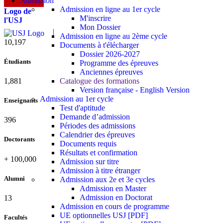
Admission
Admission en ligne au 1er cycle
Logo de
M'inscrire
l'USJ
Mon Dossier
Admission en ligne au 2ème cycle
10,815
Documents à t'élécharger
Dossier 2026-2027
Étudiants
Programme des épreuves
Anciennes épreuves
Catalogue des formations
1,995
Version française - English Version
Admission au 1er cycle
Enseignants
Test d'aptitude
Demande d’admission
420
Périodes des admissions
Calendrier des épreuves
Doctorants
Documents requis
Résultats et confirmation
+
100,000
Admission sur titre
Admission à titre étranger
Alumni
Admission aux 2e et 3e cycles
Admission en Master
Admission en Doctorat
13
Admission en cours de programme
UE optionnelles USJ [PDF]
Facultés