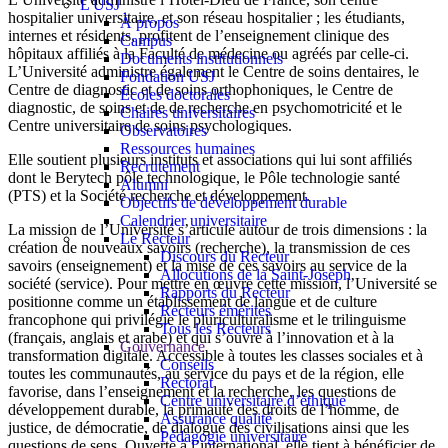
L'USJ
hospitalier universitaire, et son réseau hospitalier ; les étudiants,
À propos
internes et résidents, profitent de l’enseignement clinique des
Campus
hôpitaux affiliés à la Faculté de médecine ou agréés par celle-ci.
Documents institutionnels
L’Université administre également le Centre de soins dentaires, le
Fondation USJ
Centre de diagnostic et de soins orthophoniques, le Centre de
Écoles doctorales
diagnostic, de soins et de de recherche en psychomotricité et le
Chaires universitaires
Centre universitaire de soins psychologiques.
Observatoires
Ressources humaines
Elle soutient plusieurs instituts et associations qui lui sont affiliés
Recrutement
dont le Berytech pôle technologique, le Pôle technologie santé
Alumni
(PTS) et la Société recherche et développement.
Objectifs de développement durable
Calendrier universitaire
La mission de l’Université s’articule autour de trois dimensions : la
Le Recteur
création de nouveaux savoirs (recherche), la transmission de ces
Discours du Recteur
savoirs (enseignement) et la mise de ces savoirs au service de la
Allocutions de la Saint-Joseph
société (service). Pour mettre en œuvre cette mission, l’Université se
Rapports du Recteur
positionne comme un établissement de langue et de culture
Recteurs émérites
francophone qui privilégie le pluriculturalisme et le trilinguisme
Tous les Recteurs
(français, anglais et arabe) et qui s’ouvre à l’innovation et à la
Gouvernance
transformation digitale. Accessible à toutes les classes sociales et à
Conseils
toutes les communautés, au service du pays et de la région, elle
Rectorat
favorise, dans l’enseignement et la recherche, les questions de
Centre universitaire d’éthique
développement durable, la primauté des droits de l’homme, de
Assurance qualité
justice, de démocratie, de dialogue des civilisations ainsi que les
Pédagogie universitaire
questions de sens. Ouverte à l’international, elle tient à bénéficier de