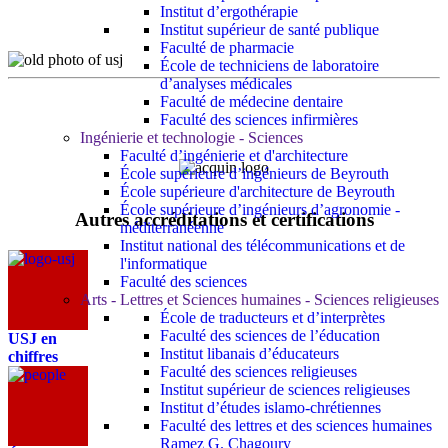
Institut d’ergothérapie
Institut supérieur de santé publique
Faculté de pharmacie
École de techniciens de laboratoire
d’analyses médicales
Faculté de médecine dentaire
Faculté des sciences infirmières
Ingénierie et technologie - Sciences
Faculté d’ingénierie et d'architecture
École supérieure d’ingénieurs de Beyrouth
École supérieure d'architecture de Beyrouth
École supérieure d’ingénieurs d’agronomie -
Autres accréditations et certifications
méditerranéenne
Institut national des télécommunications et de
l'informatique
Faculté des sciences
Arts - Lettres et Sciences humaines - Sciences religieuses
École de traducteurs et d’interprètes
Faculté des sciences de l’éducation
USJ en
Institut libanais d’éducateurs
chiffres
Faculté des sciences religieuses
Institut supérieur de sciences religieuses
Institut d’études islamo-chrétiennes
Faculté des lettres et des sciences humaines
Ramez G. Chagoury