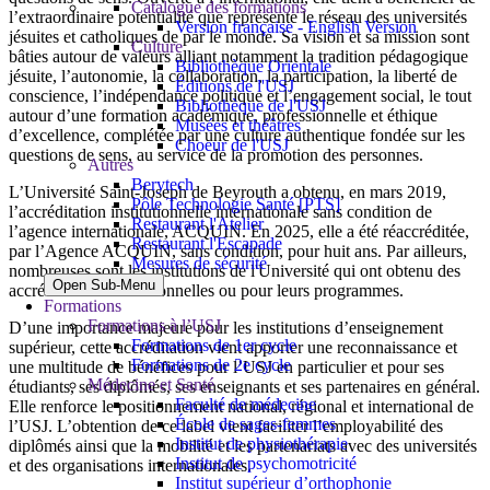
Catalogue des formations
l’extraordinaire potentialité que représente le réseau des universités
Version française - English Version
jésuites et catholiques de par le monde. Sa vision et sa mission sont
Culture
bâties autour de valeurs alliant notamment la tradition pédagogique
Bibliothèque Orientale
jésuite, l’autonomie, la collaboration, la participation, la liberté de
Éditions de l'USJ
conscience, l’indépendance politique et l’engagement social, le tout
Bibliothèque de l'USJ
autour d’une formation académique, professionnelle et éthique
Musées et théâtres
d’excellence, complétée par une culture authentique fondée sur les
Choeur de l'USJ
questions de sens, au service de la promotion des personnes.
Autres
Berytech
L’Université Saint-Joseph de Beyrouth a obtenu, en mars 2019,
Pôle Technologie Santé [PTS]
l’accréditation institutionnelle internationale sans condition de
Restaurant l'Atelier
l’agence internationale, ACQUIN. En 2025, elle a été réaccréditée,
Restaurant l'Escapade
par l’Agence ACQUIN, sans condition, pour huit ans. Par ailleurs,
Mesures de sécurité
nombreuses sont les institutions de l'Université qui ont obtenu des
Open Sub-Menu
accréditations institutionnelles ou pour leurs programmes.
Formations
Formations à l’USJ
D’une importance majeure pour les institutions d’enseignement
Formations de 1er cycle
supérieur, cette accréditation vient apporter une reconnaissance et
Formations de 2e cycle
une multitude de bénéfices pour l’USJ en particulier et pour ses
Médecine et Santé
étudiants, ses diplômés, ses enseignants et ses partenaires en général.
Faculté de médecine
Elle renforce le positionnement national, régional et international de
École de sages-femmes
l’USJ. L’obtention de ce label vient faciliter l’employabilité des
Institut de physiothérapie
diplômés ainsi que la mobilité et les partenariats avec des universités
Institut de psychomotricité
et des organisations internationales.
Institut supérieur d’orthophonie