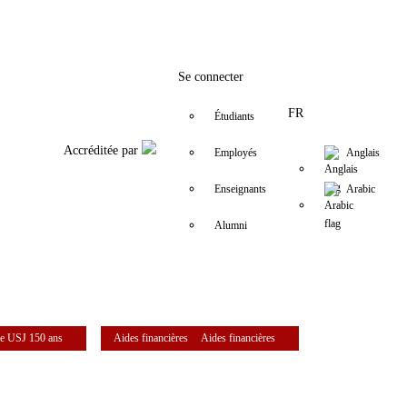
Facebook
Twitter
Instagram
LinkedIn
YouTube
+9611421000
info@usj.edu
Se connecter
FR
Étudiants
Accréditée par
Employés
Anglais
Enseignants
Arabic
Alumni
e USJ 150 ans
Aides financières
Aides financières
L)