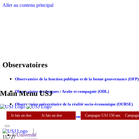
Aller au contenu principal
Observatoires
Observatoire de la fonction publique et de la bonne gouvernance (OFP)
Observatoire des langues / Arabe et compagnie (ODL)
Main Menu USJ
Observatoire universitaire de la réalité socio-économique (OURSE)
Je fais un don
Je fais un don
Campagne USJ 150 ans
Campagn
Observatoire universitaire de l'enfance et de la jeunesse au Liban (OEI
L'Université
11,727