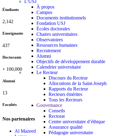
L'USJ
À propos
Étudiants
Campus
Documents institutionnels
2,142
Fondation USJ
Écoles doctorales
Enseignants
Chaires universitaires
Observatoires
Ressources humaines
437
Recrutement
Alumni
Doctorants
Objectifs de développement durable
Calendrier universitaire
+
100,000
Le Recteur
Discours du Recteur
Alumni
Allocutions de la Saint-Joseph
Rapports du Recteur
13
Recteurs émérites
Tous les Recteurs
Facultés
Gouvernance
Conseils
Rectorat
Nos partenaires
Centre universitaire d’éthique
Assurance qualité
Al Mazeed
Pédagogie universitaire