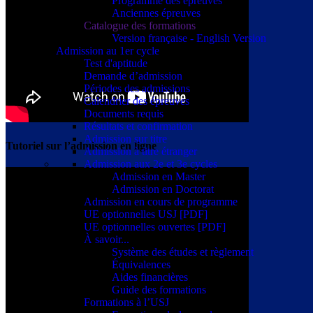
Programme des épreuves
Anciennes épreuves
Catalogue des formations
Version française - English Version
Admission au 1er cycle
Test d'aptitude
Demande d’admission
Périodes des admissions
Calendrier des épreuves
Documents requis
Résultats et confirmation
Admission sur titre
Tutoriel sur l’admission en ligne
Admission à titre étranger
Admission aux 2e et 3e cycles
Admission en Master
Admission en Doctorat
Admission en cours de programme
UE optionnelles USJ [PDF]
UE optionnelles ouvertes [PDF]
À savoir...
Système des études et règlement
Équivalences
Aides financières
Guide des formations
Formations à l’USJ