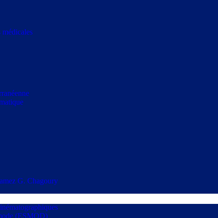
s médicales
erranéenne
rmatique
s Ramez G. Chagoury
t cinématographiques
la mode (ESMOD)