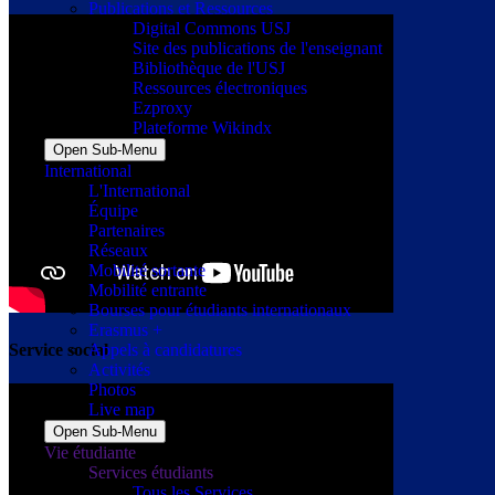
Publications et Ressources
Digital Commons USJ
Site des publications de l'enseignant
Bibliothèque de l'USJ
Ressources électroniques
Ezproxy
Plateforme Wikindx
Open Sub-Menu
International
L'International
Équipe
Partenaires
Réseaux
Mobilité sortante
Mobilité entrante
Bourses pour étudiants internationaux
Erasmus +
Service social
Appels à candidatures
Activités
Photos
Live map
Open Sub-Menu
Vie étudiante
Services étudiants
Tous les Services