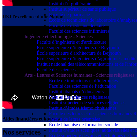
Institut d’ergothérapie
Institut supérieur de santé publique
Faculté de pharmacie
USJ l'excellence d'une Nation
École de techniciens de laboratoire d’analyse
Faculté de médecine dentaire
Faculté des sciences infirmières
Ingénierie et technologie - Sciences
Faculté d’ingénierie et d'architecture
École supérieure d’ingénieurs de Beyrouth
École supérieure d'architecture de Beyrouth
École supérieure d’ingénieurs d’agronomie - médit
Institut national des télécommunications et de l'info
Faculté des sciences
Arts - Lettres et Sciences humaines - Sciences religieuses
École de traducteurs et d’interprètes
Faculté des sciences de l’éducation
Institut libanais d’éducateurs
Faculté des sciences religieuses
Institut supérieur de sciences religieuses
Institut d’études islamo-chrétiennes
Faculté des lettres et des sciences humaine
Aides financières et bourses
Institut de lettres orientales
École libanaise de formation sociale
Institut d’études scéniques, audiovisuelles e
Nos services
École supérieure des arts et techniques de 