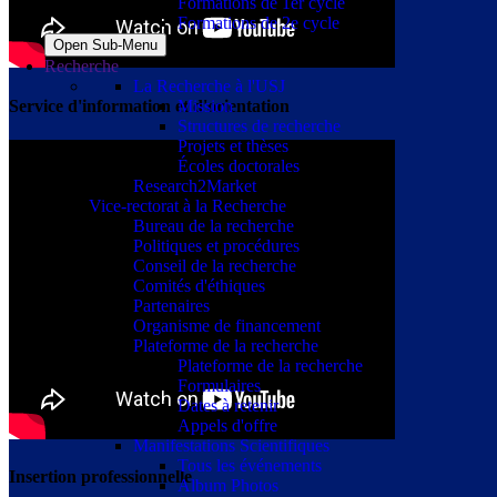
Formations de 1er cycle
Formations de 2e cycle
Open Sub-Menu
Recherche
La Recherche à l'USJ
Service d'information et d'orientation
Mission
Structures de recherche
Projets et thèses
Écoles doctorales
Research2Market
Vice-rectorat à la Recherche
Bureau de la recherche
Politiques et procédures
Conseil de la recherche
Comités d'éthiques
Partenaires
Organisme de financement
Plateforme de la recherche
Plateforme de la recherche
Formulaires
Dates à retenir
Appels d'offre
Manifestations Scientifiques
Tous les événements
Insertion professionnelle
Album Photos