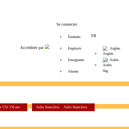
Facebook
Twitter
Instagram
LinkedIn
YouTube
+9611421000
info@usj.edu
Se connecter
FR
Étudiants
Accréditée par
Employés
Anglais
Enseignants
Arabic
Alumni
e USJ 150 ans
Aides financières
Aides financières