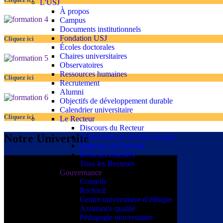
L'USJ
À propos
Campus
Documents institutionnels
Fondation USJ
Cliquez ici
Écoles doctorales
Chaires universitaires
Observatoires
Ressources humaines
Cliquez ici
Recrutement
Alumni
Objectifs de développement durable
Calendrier universitaire
Cliquez ici
Le Recteur
Discours du Recteur
Notre Université
Allocutions de la Saint-Joseph
Rapports du Recteur
Recteurs émérites
Tous les Recteurs
Gouvernance
Conseils
Rectorat
Centre universitaire d’éthique
Assurance qualité
Pédagogie universitaire