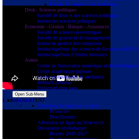
Faculté de langues et de traduction
Droit - Sciences politiques
Faculté de droit et des sciences politiques
Institut des sciences politiques
Économie - Gestion - Banque - Assurances
Faculté de sciences économiques
Faculté de gestion et de management
Institut de gestion des entreprises
Institut supérieur des sciences de l'assurance (ISSA)
Institut supérieur d’études bancaires
Autres
Centre de l'innovation numérique et de l'intelligence a
Centre académique japonais
Centre professionnel de médiation
Institut Confucius
Université pour tous
Open Sub-Menu
L'admission à l'USJ
Admission
Admission en ligne au 1er cycle
M'inscrire
Mon Dossier
Admission en ligne au 2ème cycle
Documents à t'élécharger
Dossier 2026-2027