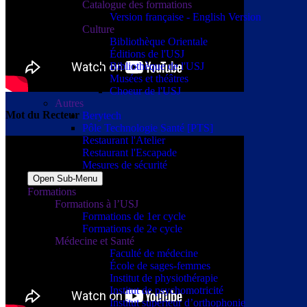
Catalogue des formations
Version française - English Version
Culture
Bibliothèque Orientale
Éditions de l'USJ
Bibliothèque de l'USJ
Musées et théâtres
Choeur de l'USJ
Autres
Mot du Recteur
Berytech
Pôle Technologie Santé [PTS]
Restaurant l'Atelier
Restaurant l'Escapade
Mesures de sécurité
Open Sub-Menu
Formations
Formations à l’USJ
Formations de 1er cycle
Formations de 2e cycle
Médecine et Santé
Faculté de médecine
École de sages-femmes
Institut de physiothérapie
Institut de psychomotricité
Institut supérieur d’orthophonie