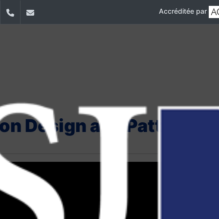
Accréditée par
dIn
YouTube
+9611421000
info@usj.edu.lb
on Design and Pattern Dr