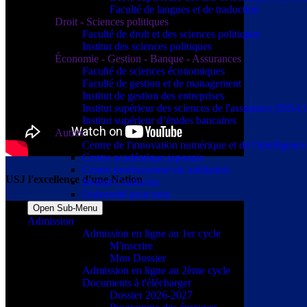
Faculté de langues et de traduction
Droit - Sciences politiques
Faculté de droit et des sciences politiques
Institut des sciences politiques
Économie - Gestion - Banque - Assurances
Faculté de sciences économiques
Faculté de gestion et de management
Institut de gestion des entreprises
Institut supérieur des sciences de l'assurance (ISSA)
Institut supérieur d’études bancaires
Autres
Centre de l'innovation numérique et de l'intelligence a
Centre académique japonais
Centre professionnel de médiation
USJ l'excellence d'une Nation
Institut Confucius
Université pour tous
Open Sub-Menu
Admission
Admission en ligne au 1er cycle
M'inscrire
Mon Dossier
Admission en ligne au 2ème cycle
Documents à t'élécharger
Dossier 2026-2027