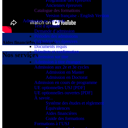
Programme des épreuves
Anciennes épreuves
Catalogue des formations
Version française - English Version
Admission au 1er cycle
Test d'aptitude
Demande d’admission
Périodes des admissions
Calendrier des épreuves
Aides financières et bourses
Documents requis
Résultats et confirmation
Nos services
Admission sur titre
Admission à titre étranger
Admission aux 2e et 3e cycles
Admission en Master
Admission en Doctorat
Admission en cours de programme
UE optionnelles USJ [PDF]
UE optionnelles ouvertes [PDF]
À savoir...
Système des études et règlement
Équivalences
Aides financières
Guide des formations
Formations à l’USJ