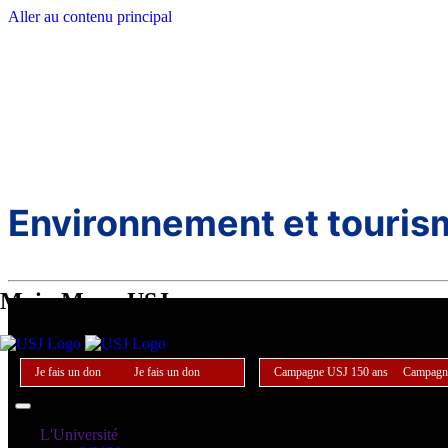
Aller au contenu principal
Environnement et touris
Main Menu USJ
Je fais un don
Je fais un don
Campagne USJ 150 ans
Campagn
L'Université