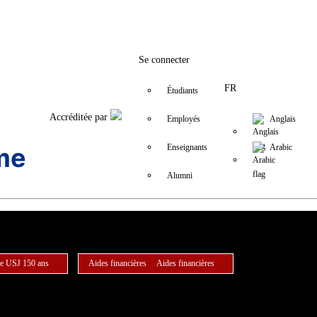
Facebook
Twitter
Instagram
LinkedIn
YouTube
+9611421000
info@usj.edu
Se connecter
FR
Étudiants
Accréditée par
Employés
Anglais
me
Enseignants
Arabic
Alumni
e USJ 150 ans
Aides financières
Aides financières