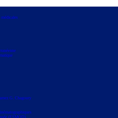
s médicales
erranéenne
rmatique
s Ramez G. Chagoury
t cinématographiques
la mode (ESMOD)