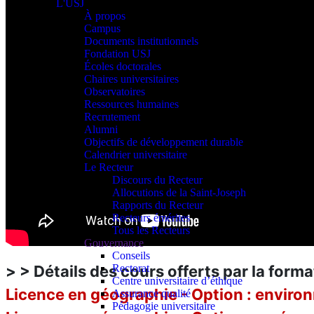
L'USJ
À propos
Campus
Documents institutionnels
Fondation USJ
Écoles doctorales
Chaires universitaires
Observatoires
Ressources humaines
Recrutement
Alumni
Objectifs de développement durable
Calendrier universitaire
Le Recteur
Discours du Recteur
Allocutions de la Saint-Joseph
Rapports du Recteur
Recteurs émérites
Tous les Recteurs
Gouvernance
Conseils
Rectorat
> > Détails des cours offerts par la forma
Centre universitaire d’éthique
Licence en géographie - Option : enviro
Assurance qualité
Pédagogie universitaire