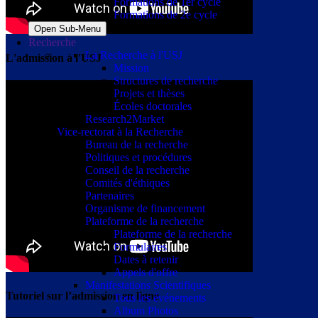
Formations de 1er cycle
Formations de 2e cycle
Open Sub-Menu
Recherche
La Recherche à l'USJ
L'admission à l'USJ
Mission
Structures de recherche
Projets et thèses
Écoles doctorales
Research2Market
Vice-rectorat à la Recherche
Bureau de la recherche
Politiques et procédures
Conseil de la recherche
Comités d'éthiques
Partenaires
Organisme de financement
Plateforme de la recherche
Plateforme de la recherche
Formulaires
Dates à retenir
Appels d'offre
Manifestations Scientifiques
Tutoriel sur l’admission en ligne
Tous les événements
Album Photos