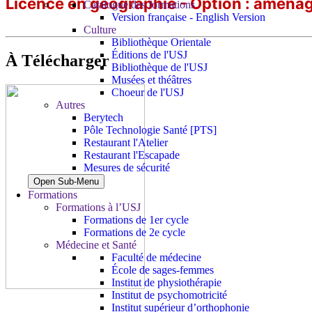
Licence en géographie - Option : aménag
Catalogue des formations
Version française - English Version
Culture
Bibliothèque Orientale
Éditions de l'USJ
À Télécharger
Bibliothèque de l'USJ
Musées et théâtres
Choeur de l'USJ
Autres
Berytech
Pôle Technologie Santé [PTS]
Restaurant l'Atelier
Restaurant l'Escapade
Mesures de sécurité
Open Sub-Menu
Formations
Formations à l’USJ
Formations de 1er cycle
Formations de 2e cycle
Médecine et Santé
Faculté de médecine
École de sages-femmes
Institut de physiothérapie
Institut de psychomotricité
Institut supérieur d’orthophonie