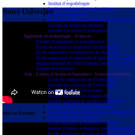
Institut d’ergothérapie
Institut supérieur de santé publique
Notre Université
Faculté de pharmacie
École de techniciens de laboratoire d’analyse
Faculté de médecine dentaire
Faculté des sciences infirmières
Ingénierie et technologie - Sciences
Faculté d’ingénierie et d'architecture
École supérieure d’ingénieurs de Beyrouth
École supérieure d'architecture de Beyrouth
École supérieure d’ingénieurs d’agronomie - médit
Institut national des télécommunications et de l'info
Faculté des sciences
Arts - Lettres et Sciences humaines - Sciences religieuses
École de traducteurs et d’interprètes
Faculté des sciences de l’éducation
Institut libanais d’éducateurs
Faculté des sciences religieuses
Institut supérieur de sciences religieuses
Institut d’études islamo-chrétiennes
Faculté des lettres et des sciences humaine
Mot du Recteur
Institut de lettres orientales
École libanaise de formation sociale
Institut d’études scéniques, audiovisuelles e
École supérieure des arts et techniques de 