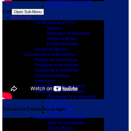
Formations de 1er cycle
Formations de 2e cycle
L'admission à l'USJ
Open Sub-Menu
Recherche
La Recherche à l'USJ
Mission
Structures de recherche
Projets et thèses
Écoles doctorales
Research2Market
Vice-rectorat à la Recherche
Bureau de la recherche
Politiques et procédures
Conseil de la recherche
Comités d'éthiques
Partenaires
Organisme de financement
Plateforme de la recherche
Plateforme de la recherche
Formulaires
Dates à retenir
Tutoriel sur l’admission en ligne
Appels d'offre
Manifestations Scientifiques
Tous les événements
Album Photos