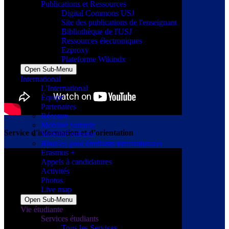
Publications et Ressources
Digital Commons USJ
Site des publications de l'enseignant
Bibliothèque de l'USJ
Ressources électroniques
Ezproxy
Plateforme Wikindx
Open Sub-Menu
International
L'International
Équipe
Partenaires
Réseaux
Mobilité sortante
Service d'information et d'orientation
Mobilité entrante
Bourses pour étudiants internationaux
Erasmus +
Appels à candidatures
Activités
Photos
Live map
Open Sub-Menu
Vie étudiante
Services étudiants
Tous les Services