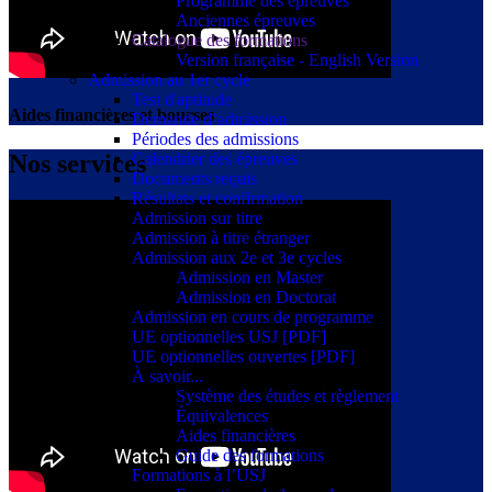
Programme des épreuves
Anciennes épreuves
Catalogue des formations
Version française - English Version
Admission au 1er cycle
Test d'aptitude
Aides financières et bourses
Demande d’admission
Périodes des admissions
Nos services
Calendrier des épreuves
Documents requis
Résultats et confirmation
Admission sur titre
Admission à titre étranger
Admission aux 2e et 3e cycles
Admission en Master
Admission en Doctorat
Admission en cours de programme
UE optionnelles USJ [PDF]
UE optionnelles ouvertes [PDF]
À savoir...
Système des études et règlement
Équivalences
Aides financières
Guide des formations
Formations à l’USJ