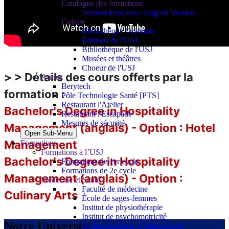
Catalogue des formations
Version française - English Version
Culture
Bibliothèque Orientale
Éditions de l'USJ
Bibliothèque de l'USJ
Musées et théâtres
Choeur de l'USJ
> > Détails des cours offerts par la
Autres
Berytech
formation :
Pôle Technologie Santé [PTS]
Restaurant l'Atelier
Bachelor's Degree in Hospitality
Restaurant l'Escapade
Mesures de sécurité
Management (anglais) - Option : Hotel
Open Sub-Menu
Management
Formations
Formations à l’USJ
Bachelor's Degree in Hospitality
Formations de 1er cycle
Formations de 2e cycle
Management (anglais) - Option :
Médecine et Santé
Faculté de médecine
Culinary Arts
École de sages-femmes
Institut de physiothérapie
Institut de psychomotricité
Notre Université
Institut supérieur d’orthophonie