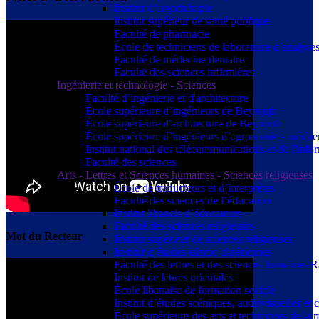
Institut d’ergothérapie
Institut supérieur de santé publique
Faculté de pharmacie
École de techniciens de laboratoire d’analyse
Faculté de médecine dentaire
Faculté des sciences infirmières
Ingénierie et technologie - Sciences
Faculté d’ingénierie et d'architecture
École supérieure d’ingénieurs de Beyrouth
École supérieure d'architecture de Beyrouth
École supérieure d’ingénieurs d’agronomie - médit
Institut national des télécommunications et de l'info
Faculté des sciences
Arts - Lettres et Sciences humaines - Sciences religieuses
École de traducteurs et d’interprètes
Faculté des sciences de l’éducation
Institut libanais d’éducateurs
Faculté des sciences religieuses
Mot du Recteur
Institut supérieur de sciences religieuses
Institut d’études islamo-chrétiennes
Faculté des lettres et des sciences humaine
Institut de lettres orientales
École libanaise de formation sociale
Institut d’études scéniques, audiovisuelles e
École supérieure des arts et techniques de 