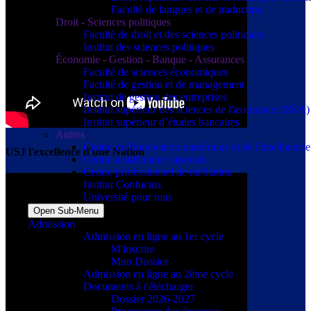
Faculté de langues et de traduction
Droit - Sciences politiques
Faculté de droit et des sciences politiques
Institut des sciences politiques
Économie - Gestion - Banque - Assurances
Faculté de sciences économiques
Faculté de gestion et de management
Institut de gestion des entreprises
Institut supérieur des sciences de l'assurance (ISSA)
Institut supérieur d’études bancaires
Autres
Centre de l'innovation numérique et de l'intelligence a
USJ l'excellence d'une Nation
Centre académique japonais
Centre professionnel de médiation
Institut Confucius
Université pour tous
Open Sub-Menu
Admission
Admission en ligne au 1er cycle
M'inscrire
Mon Dossier
Admission en ligne au 2ème cycle
Documents à t'élécharger
Dossier 2026-2027