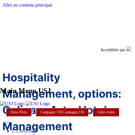
Aller au contenu principal
Facebook
Twi
Accréditée par
Hospitality
Main Menu USJ
Management, options:
Culinary Arts, Hotel
Dons
Dons
Campagne 150
Campagne 150
Aides
Aides
Management
L'Université