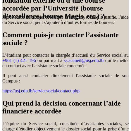
fondation externe ou d’une bourse
accordée par l’Université (bourse
d’excellence, bourse Magis, etc.) ?
Après étude du dossier et lorsque la situation sociale le justifie, l’aide
du Service social peut s’ajouter à d’autres formes de bourses.
Comment puis-je contacter l’assistante
sociale ?
L’étudiant peut contacter la chargée d’accueil du Service social au
+961 (1) 421 196
ou par mail à
ss.accueil@usj.edu.lb
qui le mettra
en contact avec l’assistante sociale concernée.
Il peut aussi contacter directement l’assistante sociale de son
Campus :
https://usj.edu.lb/servicesocial/contact.php
Qui prend la décision concernant l’aide
financière accordée
L’équipe du Service social, constituée d’assistantes sociales, se
charge d’étudier objectivement le dossier social pour la prise d’une