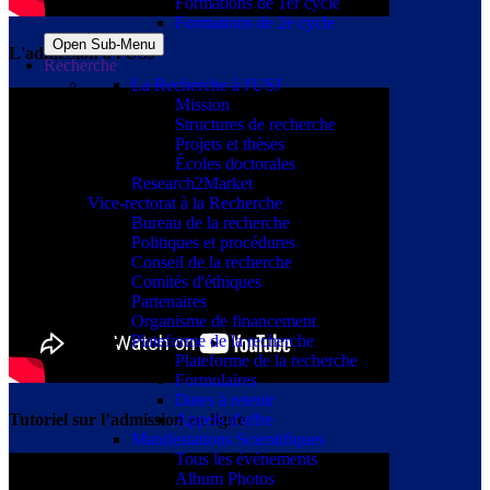
Formations de 1er cycle
Formations de 2e cycle
Open Sub-Menu
L'admission à l'USJ
Recherche
La Recherche à l'USJ
Mission
Structures de recherche
Projets et thèses
Écoles doctorales
Research2Market
Vice-rectorat à la Recherche
Bureau de la recherche
Politiques et procédures
Conseil de la recherche
Comités d'éthiques
Partenaires
Organisme de financement
Plateforme de la recherche
Plateforme de la recherche
Formulaires
Dates à retenir
Appels d'offre
Tutoriel sur l’admission en ligne
Manifestations Scientifiques
Tous les événements
Album Photos