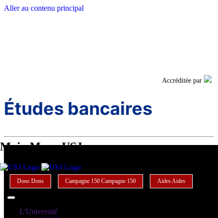
Aller au contenu principal
Facebook
Twi
Accréditée par
Études bancaires
Main Menu USJ
Dons
Dons
Campagne 150
Campagne 150
Aides
Aides
L'Université