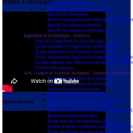
Notre Université
Institut d’ergothérapie
Institut supérieur de santé publique
Faculté de pharmacie
École de techniciens de laboratoire d’analyse
Faculté de médecine dentaire
Faculté des sciences infirmières
Ingénierie et technologie - Sciences
Faculté d’ingénierie et d'architecture
École supérieure d’ingénieurs de Beyrouth
École supérieure d'architecture de Beyrouth
École supérieure d’ingénieurs d’agronomie - médit
Institut national des télécommunications et de l'info
Faculté des sciences
Arts - Lettres et Sciences humaines - Sciences religieuses
École de traducteurs et d’interprètes
Faculté des sciences de l’éducation
Institut libanais d’éducateurs
Faculté des sciences religieuses
Institut supérieur de sciences religieuses
Mot du Recteur
Institut d’études islamo-chrétiennes
Faculté des lettres et des sciences humaine
Institut de lettres orientales
École libanaise de formation sociale
Institut d’études scéniques, audiovisuelles e
École supérieure des arts et techniques de 