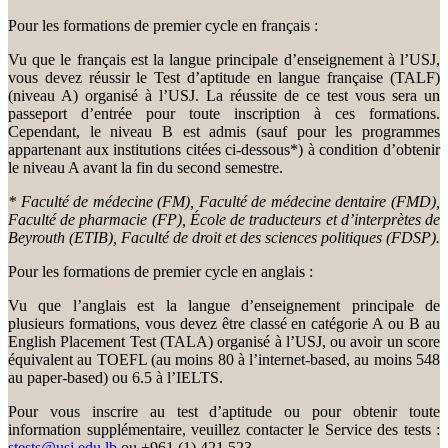
Pour les formations de premier cycle en français :
Vu que le français est la langue principale d’enseignement à l’USJ,
vous devez réussir le Test d’aptitude en langue française (TALF)
(niveau A) organisé à l’USJ. La réussite de ce test vous sera un
passeport d’entrée pour toute inscription à ces formations.
Cependant, le niveau B est admis (sauf pour les programmes
appartenant aux institutions citées ci-dessous*) à condition d’obtenir
le niveau A avant la fin du second semestre.
* Faculté de médecine (FM), Faculté de médecine dentaire (FMD),
Faculté de pharmacie (FP), École de traducteurs et d’interprètes de
Beyrouth (ETIB), Faculté de droit et des sciences politiques (FDSP).
Pour les formations de premier cycle en anglais :
Vu que l’anglais est la langue d’enseignement principale de
plusieurs formations, vous devez être classé en catégorie A ou B au
English Placement Test (TALA) organisé à l’USJ, ou avoir un score
équivalent au TOEFL (au moins 80 à l’internet-based, au moins 548
au paper-based) ou 6.5 à l’IELTS.
Pour vous inscrire au test d’aptitude ou pour obtenir toute
information supplémentaire, veuillez contacter le Service des tests :
stests@usj.edu.lb
ou +961 (1) 421 523.