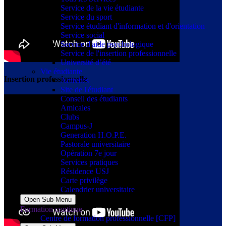
Service de la vie étudiante
Service du sport
Service étudiant d'information et d'orientation
Service social
Service d'aide psychologique
Service de l'insertion professionnelle
Université d’été
Vie étudiante
Insertion professionnelle
Activités
Site de l'étudiant
Conseil des étudiants
Amicales
Clubs
Campus-J
Generation H.O.P.E.
Pastorale universitaire
Opération 7e jour
Services pratiques
Résidence USJ
Carte privilège
Calendrier universitaire
Open Sub-Menu
Formation continue
Centre de formation professionnelle [CFP]