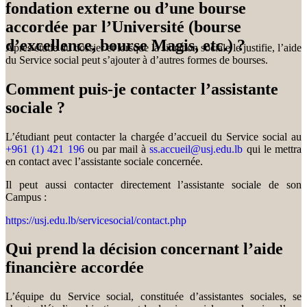
fondation externe ou d’une bourse
accordée par l’Université (bourse
d’excellence, bourse Magis, etc.) ?
Après étude du dossier et lorsque la situation sociale le justifie, l’aide
du Service social peut s’ajouter à d’autres formes de bourses.
Comment puis-je contacter l’assistante
sociale ?
L’étudiant peut contacter la chargée d’accueil du Service social au
+961 (1) 421 196
ou par mail à
ss.accueil@usj.edu.lb
qui le mettra
en contact avec l’assistante sociale concernée.
Il peut aussi contacter directement l’assistante sociale de son
Campus :
https://usj.edu.lb/servicesocial/contact.php
Qui prend la décision concernant l’aide
financière accordée
L’équipe du Service social, constituée d’assistantes sociales, se