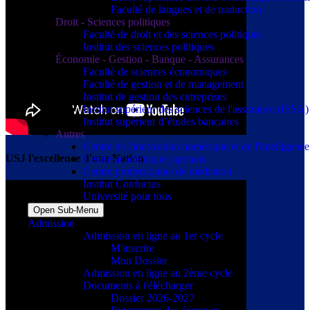
Faculté de langues et de traduction
Droit - Sciences politiques
Faculté de droit et des sciences politiques
Institut des sciences politiques
Économie - Gestion - Banque - Assurances
Faculté de sciences économiques
Faculté de gestion et de management
Institut de gestion des entreprises
Institut supérieur des sciences de l'assurance (ISSA)
Institut supérieur d’études bancaires
Autres
Centre de l'innovation numérique et de l'intelligence a
USJ l'excellence d'une Nation
Centre académique japonais
Centre professionnel de médiation
Institut Confucius
Université pour tous
Open Sub-Menu
Admission
Admission en ligne au 1er cycle
M'inscrire
Mon Dossier
Admission en ligne au 2ème cycle
Documents à t'élécharger
Dossier 2026-2027