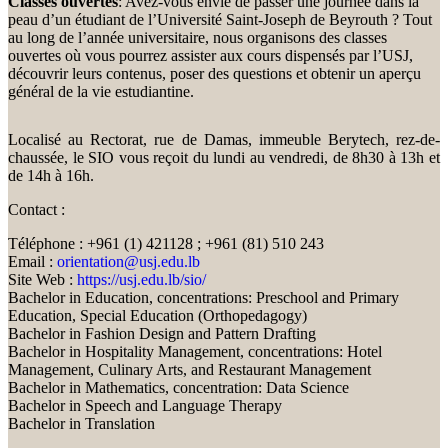
Classes ouvertes
: Avez-vous envie de passer une journée dans la
peau d’un étudiant de l’Université Saint-Joseph de Beyrouth ? Tout
au long de l’année universitaire, nous organisons des classes
ouvertes où vous pourrez assister aux cours dispensés par l’USJ,
découvrir leurs contenus, poser des questions et obtenir un aperçu
général de la vie estudiantine.
Localisé au Rectorat, rue de Damas, immeuble Berytech, rez-de-
chaussée, le SIO vous reçoit du lundi au vendredi, de 8h30 à 13h et
de 14h à 16h.
Contact :
Téléphone : +961 (1) 421128 ; +961 (81) 510 243
Email :
orientation@usj.edu.lb
Site Web :
https://usj.edu.lb/sio/
Bachelor in Education, concentrations: Preschool and Primary
Education, Special Education (Orthopedagogy)
Bachelor in Fashion Design and Pattern Drafting
Bachelor in Hospitality Management, concentrations: Hotel
Management, Culinary Arts, and Restaurant Management
Bachelor in Mathematics, concentration: Data Science
Bachelor in Speech and Language Therapy
Bachelor in Translation