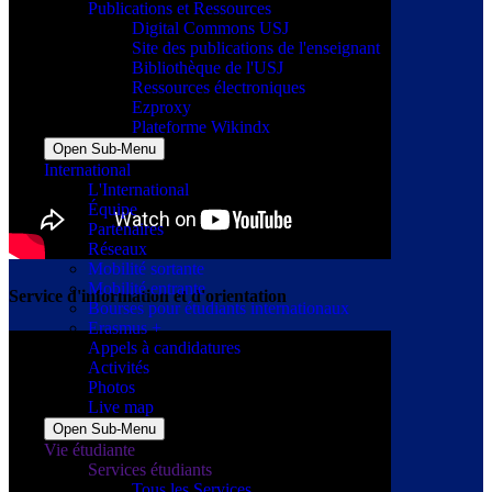
Publications et Ressources
Digital Commons USJ
Site des publications de l'enseignant
Bibliothèque de l'USJ
Ressources électroniques
Ezproxy
Plateforme Wikindx
Open Sub-Menu
International
L'International
Équipe
Partenaires
Réseaux
Mobilité sortante
Mobilité entrante
Service d'information et d'orientation
Bourses pour étudiants internationaux
Erasmus +
Appels à candidatures
Activités
Photos
Live map
Open Sub-Menu
Vie étudiante
Services étudiants
Tous les Services