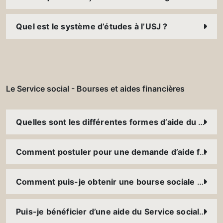
Quel est le système d’études à l’USJ ?
Le Service social - Bourses et aides financières
Quelles sont les différentes formes d’aide du Service social ? Est-ce que je peux bénéficier de plusieurs aides en même temps ?
Comment postuler pour une demande d’aide financière ?
Comment puis-je obtenir une bourse sociale ? À qui accordez-vous des bourses ?
Puis-je bénéficier d’une aide du Service social parallèlement à l’aide d’une fondation externe ou d’une bourse accordée par l’Université (bourse d’excellence, bourse Magis, etc.) ?