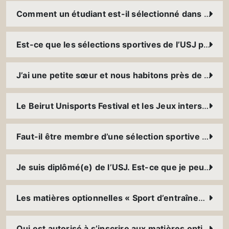
Comment un étudiant est-il sélectionné dans une sélection sportive ?
Est-ce que les sélections sportives de l’USJ participent à des tournois à l’international ?
J’ai une petite sœur et nous habitons près de l’USJ, est-ce qu’il y a des programmes d’entraînements et de compétitions pour les enfants ?
Le Beirut Unisports Festival et les Jeux interscolaires de l’USJ ; comment vivre l’expérience ?
Faut-il être membre d’une sélection sportive pour participer au « Beach University Games » ?
Je suis diplômé(e) de l’USJ. Est-ce que je peux toujours pratiquer mon sport à l’USJ ?
Les matières optionnelles « Sport d’entraînements » du Service du sport ; il s’agit de cours à 100% pratiques ou il y a de la théorie ?
Qui est autorisé à s’inscrire aux matières optionnelles « Sport de compétition » du Service du sport ?