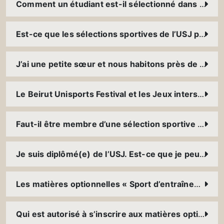
Comment un étudiant est-il sélectionné dans une sélection sportive ?
Est-ce que les sélections sportives de l’USJ participent à des tournois à l’international ?
J’ai une petite sœur et nous habitons près de l’USJ, est-ce qu’il y a des programmes d’entraînements et de compétitions pour les enfants ?
Le Beirut Unisports Festival et les Jeux interscolaires de l’USJ ; comment vivre l’expérience ?
Faut-il être membre d’une sélection sportive pour participer au « Beach University Games » ?
Je suis diplômé(e) de l’USJ. Est-ce que je peux toujours pratiquer mon sport à l’USJ ?
Les matières optionnelles « Sport d’entraînements » du Service du sport ; il s’agit de cours à 100% pratiques ou il y a de la théorie ?
Qui est autorisé à s’inscrire aux matières optionnelles « Sport de compétition » du Service du sport ?