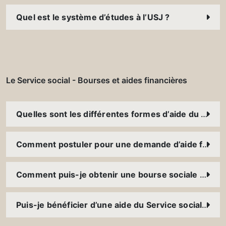
Quel est le système d’études à l’USJ ?
Le Service social - Bourses et aides financières
Quelles sont les différentes formes d’aide du Service social ? Est-ce que je peux bénéficier de plusieurs aides en même temps ?
Comment postuler pour une demande d’aide financière ?
Comment puis-je obtenir une bourse sociale ? À qui accordez-vous des bourses ?
Puis-je bénéficier d’une aide du Service social parallèlement à l’aide d’une fondation externe ou d’une bourse accordée par l’Université (bourse d’excellence, bourse Magis, etc.) ?