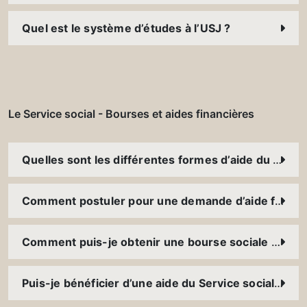
Quel est le système d’études à l’USJ ?
Le Service social - Bourses et aides financières
Quelles sont les différentes formes d’aide du Service social ? Est-ce que je peux bénéficier de plusieurs aides en même temps ?
Comment postuler pour une demande d’aide financière ?
Comment puis-je obtenir une bourse sociale ? À qui accordez-vous des bourses ?
Puis-je bénéficier d’une aide du Service social parallèlement à l’aide d’une fondation externe ou d’une bourse accordée par l’Université (bourse d’excellence, bourse Magis, etc.) ?