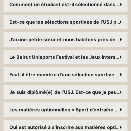
Comment un étudiant est-il sélectionné dans une sélection sportive ?
Est-ce que les sélections sportives de l’USJ participent à des tournois à l’international ?
J’ai une petite sœur et nous habitons près de l’USJ, est-ce qu’il y a des programmes d’entraînements et de compétitions pour les enfants ?
Le Beirut Unisports Festival et les Jeux interscolaires de l’USJ ; comment vivre l’expérience ?
Faut-il être membre d’une sélection sportive pour participer au « Beach University Games » ?
Je suis diplômé(e) de l’USJ. Est-ce que je peux toujours pratiquer mon sport à l’USJ ?
Les matières optionnelles « Sport d’entraînements » du Service du sport ; il s’agit de cours à 100% pratiques ou il y a de la théorie ?
Qui est autorisé à s’inscrire aux matières optionnelles « Sport de compétition » du Service du sport ?