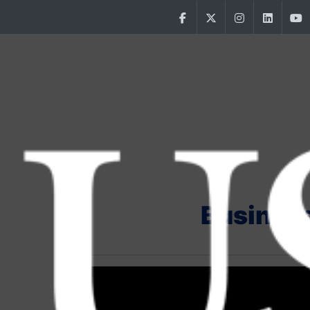
Aller au contenu principal
Facebook
Twitter
Instagram
Linke
Main Menu USJ
Busines