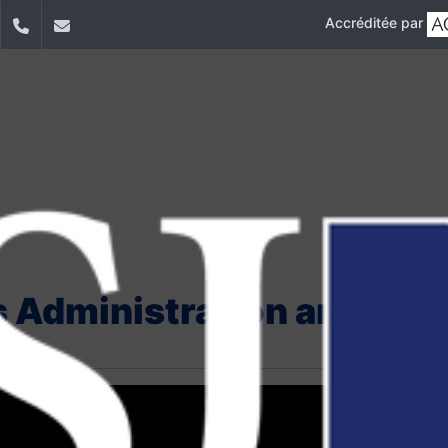
Accréditée par
dIn
YouTube
+9611421000
info@usj.edu.lb
s Administration and Ma