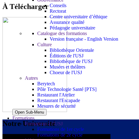
À Télécharger
Conseils
Rectorat
Centre universitaire d’éthique
Assurance qualité
Pédagogie universitaire
Catalogue des formations
Version française - English Version
Culture
Bibliothèque Orientale
Éditions de l'USJ
Bibliothèque de l'USJ
Musées et théâtres
Choeur de l'USJ
Autres
Berytech
Pôle Technologie Santé [PTS]
Restaurant l'Atelier
Restaurant l'Escapade
Mesures de sécurité
Open Sub-Menu
Formations
Notre Université
Formations à l’USJ
Formations de 1er cycle
Formations de 2e cycle