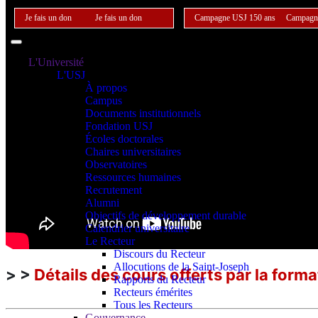
Je fais un don
Je fais un don
Campagne USJ 150 ans
Campagn
L'Université
L'USJ
À propos
Campus
Documents institutionnels
Fondation USJ
Écoles doctorales
Chaires universitaires
Observatoires
Ressources humaines
Recrutement
Alumni
Objectifs de développement durable
Calendrier universitaire
Le Recteur
Discours du Recteur
Allocutions de la Saint-Joseph
> >
Détails des cours offerts par la forma
Rapports du Recteur
Recteurs émérites
Tous les Recteurs
Gouvernance