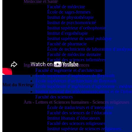
Médecine et Santé
Faculté de médecine
École de sages-femmes
Institut de physiothérapie
Institut de psychomotricité
Institut supérieur d’orthophonie
Institut d’ergothérapie
Institut supérieur de santé publique
Faculté de pharmacie
École de techniciens de laboratoire d’analyse
Faculté de médecine dentaire
Faculté des sciences infirmières
Ingénierie et technologie - Sciences
Faculté d’ingénierie et d'architecture
École supérieure d’ingénieurs de Beyrouth
École supérieure d'architecture de Beyrouth
Mot du Recteur
École supérieure d’ingénieurs d’agronomie - médit
Institut national des télécommunications et de l'info
Faculté des sciences
Arts - Lettres et Sciences humaines - Sciences religieuses
École de traducteurs et d’interprètes
Faculté des sciences de l’éducation
Institut libanais d’éducateurs
Faculté des sciences religieuses
Institut supérieur de sciences religieuses