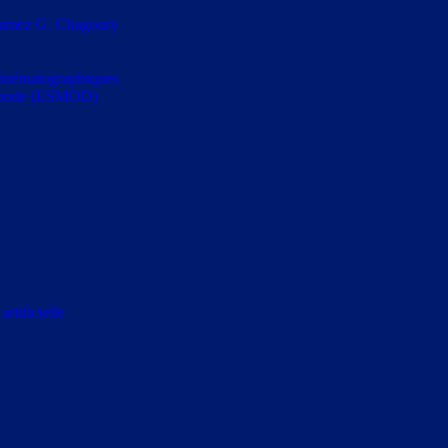
s Ramez G. Chagoury
t cinématographiques
la mode (ESMOD)
rtificielle