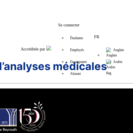
Facebook
Twitter
Instagram
LinkedIn
YouTube
+9611421000
info@usj.edu
Se connecter
FR
Étudiants
Accréditée par
Employés
Anglais
d’analyses médicales
Enseignants
Arabic
Alumni