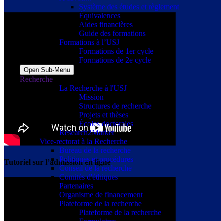
Système des études et règlement
Équivalences
Aides financières
Guide des formations
Formations à l’USJ
Formations de 1er cycle
Formations de 2e cycle
Open Sub-Menu
Recherche
La Recherche à l'USJ
Mission
Structures de recherche
Projets et thèses
Écoles doctorales
Research2Market
Vice-rectorat à la Recherche
Bureau de la recherche
Politiques et procédures
Tutoriel sur l’admission en ligne
Conseil de la recherche
Comités d'éthiques
Partenaires
Organisme de financement
Plateforme de la recherche
Plateforme de la recherche