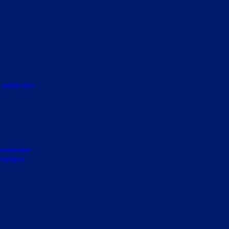
s médicales
erranéenne
rmatique