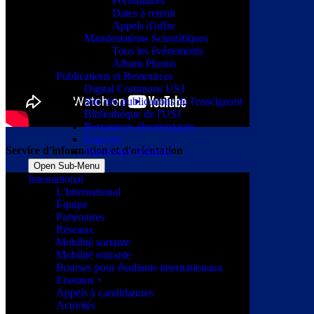
Formulaires
Dates à retenir
Appels d'offre
Manifestations Scientifiques
Tous les événements
Album Photos
Publications et Ressources
Digital Commons USJ
Site des publications de l'enseignant
Bibliothèque de l'USJ
Ressources électroniques
Ezproxy
Service d'information et d'orientation
Plateforme Wikindx
Open Sub-Menu
International
L'International
Équipe
Partenaires
Réseaux
Mobilité sortante
Mobilité entrante
Bourses pour étudiants internationaux
Erasmus +
Appels à candidatures
Activités