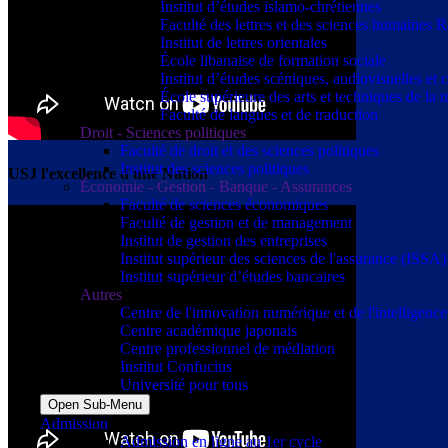
Institut d’études islamo-chrétiennes
Faculté des lettres et des sciences humaine
Institut de lettres orientales
École libanaise de formation sociale
Institut d’études scéniques, audiovisuelles e
École supérieure des arts et techniques de 
Faculté de langues et de traduction
Droit - Sciences politiques
Faculté de droit et des sciences politiques
Institut des sciences politiques
USJ l'excellence d'une Nation
Économie - Gestion - Banque - Assurances
Faculté de sciences économiques
Faculté de gestion et de management
Institut de gestion des entreprises
Institut supérieur des sciences de l'assurance (ISSA)
Institut supérieur d’études bancaires
Autres
Centre de l'innovation numérique et de l'intelligence a
Centre académique japonais
Centre professionnel de médiation
Institut Confucius
Université pour tous
Open Sub-Menu
Admission
Admission en ligne au 1er cycle