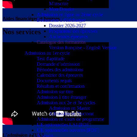
M'inscrire
Mon Dossier
Admission en ligne au 2ème cycle
Aides financières et bourses
Documents à t'élécharger
Dossier 2026-2027
Nos services
Programme des épreuves
Anciennes épreuves
Catalogue des formations
Version française - English Version
Admission au 1er cycle
Test d'aptitude
Demande d’admission
Périodes des admissions
Calendrier des épreuves
Documents requis
Résultats et confirmation
Admission sur titre
Admission à titre étranger
Admission aux 2e et 3e cycles
Admission en Master
Admission en Doctorat
Admission en cours de programme
UE optionnelles USJ [PDF]
UE optionnelles ouvertes [PDF]
L'admission à l'USJ
À savoir...