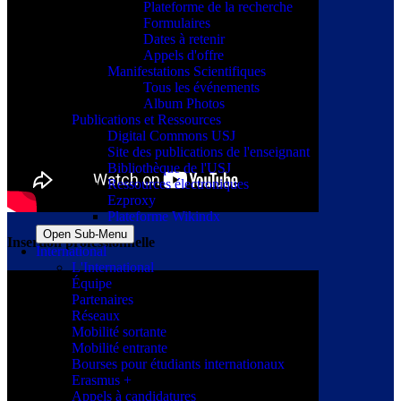
Plateforme de la recherche
Formulaires
Dates à retenir
Appels d'offre
Manifestations Scientifiques
Tous les événements
Album Photos
Publications et Ressources
Digital Commons USJ
Site des publications de l'enseignant
Bibliothèque de l'USJ
Ressources électroniques
Ezproxy
Plateforme Wikindx
Open Sub-Menu
Insertion professionnelle
International
L'International
Équipe
Partenaires
Réseaux
Mobilité sortante
Mobilité entrante
Bourses pour étudiants internationaux
Erasmus +
Appels à candidatures