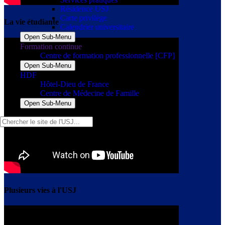
Résidence USJ
Carte privilège
La vie étudiante
Calendrier universitaire
Open Sub-Menu
Formation continue
Centre de formation professionnelle [CFP]
Open Sub-Menu
HDF
Hôtel-Dieu de France
Centre de Médecine de Famille
Open Sub-Menu
Plusieurs vies à l'USJ