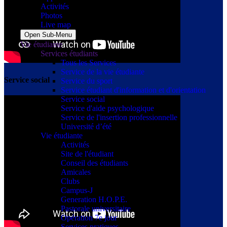
Activités
Photos
Live map
Open Sub-Menu
Vie étudiante
Services étudiants
Tous les Services
Service de la vie étudiante
Service social
Service du sport
Service étudiant d'information et d'orientation
Service social
Service d'aide psychologique
Service de l'insertion professionnelle
Université d’été
Vie étudiante
Activités
Site de l'étudiant
Conseil des étudiants
Amicales
Clubs
Campus-J
Generation H.O.P.E.
Pastorale universitaire
Opération 7e jour
Services pratiques