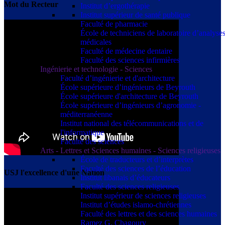
Mot du Recteur
Institut d’ergothérapie
Institut supérieur de santé publique
Faculté de pharmacie
École de techniciens de laboratoire d’analyse
médicales
Faculté de médecine dentaire
Faculté des sciences infirmières
Ingénierie et technologie - Sciences
Faculté d’ingénierie et d'architecture
École supérieure d’ingénieurs de Beyrouth
École supérieure d'architecture de Beyrouth
École supérieure d’ingénieurs d’agronomie -
méditerranéenne
Institut national des télécommunications et de
l'informatique
Faculté des sciences
Arts - Lettres et Sciences humaines - Sciences religieuses
École de traducteurs et d’interprètes
Faculté des sciences de l’éducation
USJ l'excellence d'une Nation
Institut libanais d’éducateurs
Faculté des sciences religieuses
Institut supérieur de sciences religieuses
Institut d’études islamo-chrétiennes
Faculté des lettres et des sciences humaines
Ramez G. Chagoury