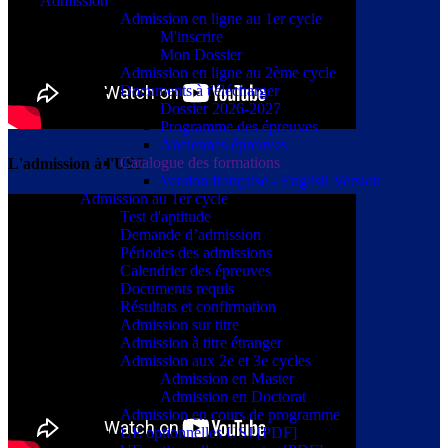
Admission
Admission en ligne au 1er cycle
M'inscrire
Mon Dossier
Admission en ligne au 2ème cycle
Documents à t'élécharger
Dossier 2026-2027
Programme des épreuves
Anciennes épreuves
Catalogue des formations
L'admission à l'USJ
Version française - English Version
Admission au 1er cycle
Test d'aptitude
Demande d’admission
Périodes des admissions
Calendrier des épreuves
Documents requis
Résultats et confirmation
Admission sur titre
Admission à titre étranger
Admission aux 2e et 3e cycles
Admission en Master
Admission en Doctorat
Admission en cours de programme
UE optionnelles USJ [PDF]