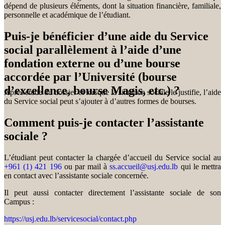
dépend de plusieurs éléments, dont la situation financière, familiale,
personnelle et académique de l’étudiant.
Puis-je bénéficier d’une aide du Service
social parallèlement à l’aide d’une
fondation externe ou d’une bourse
accordée par l’Université (bourse
d’excellence, bourse Magis, etc.) ?
Après étude du dossier et lorsque la situation sociale le justifie, l’aide
du Service social peut s’ajouter à d’autres formes de bourses.
Comment puis-je contacter l’assistante
sociale ?
L’étudiant peut contacter la chargée d’accueil du Service social au
+961 (1) 421 196
ou par mail à
ss.accueil@usj.edu.lb
qui le mettra
en contact avec l’assistante sociale concernée.
Il peut aussi contacter directement l’assistante sociale de son
Campus :
https://usj.edu.lb/servicesocial/contact.php