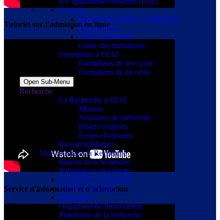
UE optionnelles ouvertes [PDF]
À savoir...
Système des études et règlement
Tutoriel sur l’admission en ligne
Équivalences
Aides financières
Guide des formations
Formations à l’USJ
Formations de 1er cycle
Formations de 2e cycle
Open Sub-Menu
Recherche
La Recherche à l'USJ
Mission
Structures de recherche
Projets et thèses
Écoles doctorales
Research2Market
Vice-rectorat à la Recherche
Bureau de la recherche
Politiques et procédures
Conseil de la recherche
Comités d'éthiques
Service d'information et d'orientation
Partenaires
Organisme de financement
Plateforme de la recherche