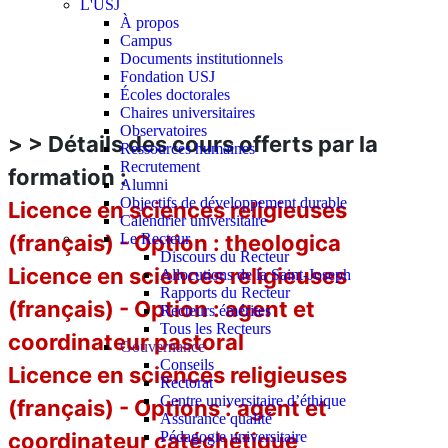
L'USJ
À propos
Campus
Documents institutionnels
Fondation USJ
Écoles doctorales
Chaires universitaires
Observatoires
> > Détails des cours offerts par la
Ressources humaines
Recrutement
formation :
Alumni
Objectifs de développement durable
Licence en sciences religieuses
Calendrier universitaire
Le Recteur
(français) - Option : theologica
Discours du Recteur
Licence en sciences religieuses
Allocutions de la Saint-Joseph
Rapports du Recteur
(français) - Option : agent et
Recteurs émérites
Tous les Recteurs
coordinateur pastoral
Gouvernance
Conseils
Licence en sciences religieuses
Rectorat
Centre universitaire d’éthique
(français) - Options : agent et
Assurance qualité
Pédagogie universitaire
coordinateur catéchétique