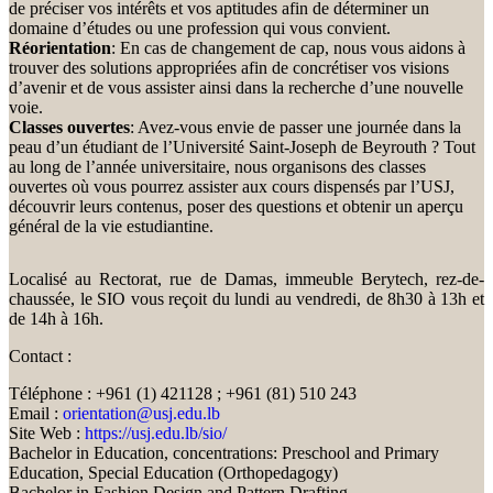
de préciser vos intérêts et vos aptitudes afin de déterminer un
domaine d’études ou une profession qui vous convient.
Réorientation
: En cas de changement de cap, nous vous aidons à
trouver des solutions appropriées afin de concrétiser vos visions
d’avenir et de vous assister ainsi dans la recherche d’une nouvelle
voie.
Classes ouvertes
: Avez-vous envie de passer une journée dans la
peau d’un étudiant de l’Université Saint-Joseph de Beyrouth ? Tout
au long de l’année universitaire, nous organisons des classes
ouvertes où vous pourrez assister aux cours dispensés par l’USJ,
découvrir leurs contenus, poser des questions et obtenir un aperçu
général de la vie estudiantine.
Localisé au Rectorat, rue de Damas, immeuble Berytech, rez-de-
chaussée, le SIO vous reçoit du lundi au vendredi, de 8h30 à 13h et
de 14h à 16h.
Contact :
Téléphone : +961 (1) 421128 ; +961 (81) 510 243
Email :
orientation@usj.edu.lb
Site Web :
https://usj.edu.lb/sio/
Bachelor in Education, concentrations: Preschool and Primary
Education, Special Education (Orthopedagogy)
Bachelor in Fashion Design and Pattern Drafting