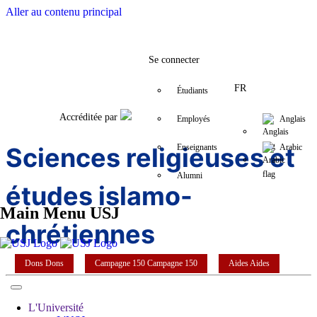
Aller au contenu principal
Facebook
Twitter
Instagram
LinkedIn
YouTube
+9611421000
info@usj.e
Se connecter
FR
Étudiants
Accréditée par
Employés
Anglais
Sciences religieuses et
Enseignants
Arabic
Alumni
études islamo-
Main Menu USJ
chrétiennes
Dons
Dons
Campagne 150
Campagne 150
Aides
Aides
L'Université