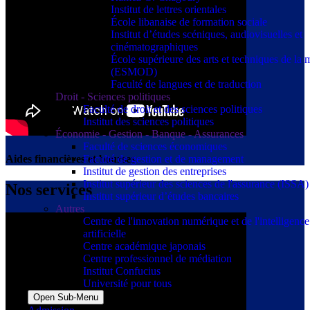
Institut de lettres orientales
École libanaise de formation sociale
Institut d’études scéniques, audiovisuelles et
cinématographiques
École supérieure des arts et techniques de la
(ESMOD)
Faculté de langues et de traduction
Droit - Sciences politiques
Faculté de droit et des sciences politiques
Institut des sciences politiques
Économie - Gestion - Banque - Assurances
Faculté de sciences économiques
Faculté de gestion et de management
Aides financières et bourses
Institut de gestion des entreprises
Institut supérieur des sciences de l'assurance (ISSA)
Nos services
Institut supérieur d’études bancaires
Autres
Centre de l'innovation numérique et de l'intelligence
artificielle
Centre académique japonais
Centre professionnel de médiation
Institut Confucius
Université pour tous
Open Sub-Menu