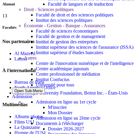
Faculté de langues et de traduction
Alumni
Droit - Sciences politiques
Faculté de droit et des sciences politiques
13
Institut des sciences politiques
Économie - Gestion - Banque - Assurances
Facultés
Faculté de sciences économiques
Faculté de gestion et de management
Nos partenaires
Institut de gestion des entreprises
Institut supérieur des sciences de l'assurance (ISSA)
Institut supérieur d’études bancaires
Al Mazeed
Autres
Lamsa
Centre de l'innovation numérique et de l'intelligence a
Centre académique japonais
À l'international
Centre professionnel de médiation
Institut Confucius
Bureau de Paris
Université pour tous
North America Office
Open Sub-Menu
Saint Joseph University Foundation, Beirut Inc. - États-Unis
Admission
Admission en ligne au 1er cycle
Multimédias
M'inscrire
Mon Dossier
Albums photos
Admission en ligne au 2ème cycle
Films USJ
Documents à t'élécharger
La Quinzaine
Dossier 2026-2027
Hymne de l'USJ