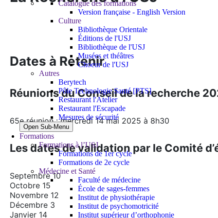
Catalogue des formations
Version française - English Version
Culture
Bibliothèque Orientale
Éditions de l'USJ
Bibliothèque de l'USJ
Musées et théâtres
Dates à Retenir
Choeur de l'USJ
Autres
Berytech
Réunions du Conseil de la recherche 
Pôle Technologie Santé [PTS]
Restaurant l'Atelier
Restaurant l'Escapade
Mesures de sécurité
65e réunion : mercredi 14 mai 2025 à 8h30
Open Sub-Menu
Formations
Formations à l’USJ
Les dates de validation par le Comité d
Formations de 1er cycle
Formations de 2e cycle
Médecine et Santé
Septembre 10
Faculté de médecine
Octobre 15
École de sages-femmes
Novembre 12
Institut de physiothérapie
Décembre 3
Institut de psychomotricité
Janvier 14
Institut supérieur d’orthophonie