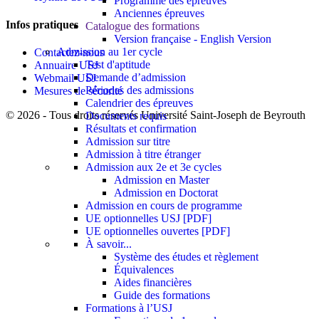
Programme des épreuves
Anciennes épreuves
Infos pratiques
Catalogue des formations
Version française - English Version
Admission au 1er cycle
Contactez-nous
Test d'aptitude
Annuaire USJ
Demande d’admission
Webmail USJ
Périodes des admissions
Mesures de sécurité
Calendrier des épreuves
©
2026 - Tous droits réservés Université Saint-Joseph de Beyrouth
Documents requis
Résultats et confirmation
Admission sur titre
Admission à titre étranger
Admission aux 2e et 3e cycles
Admission en Master
Admission en Doctorat
Admission en cours de programme
UE optionnelles USJ [PDF]
UE optionnelles ouvertes [PDF]
À savoir...
Système des études et règlement
Équivalences
Aides financières
Guide des formations
Formations à l’USJ