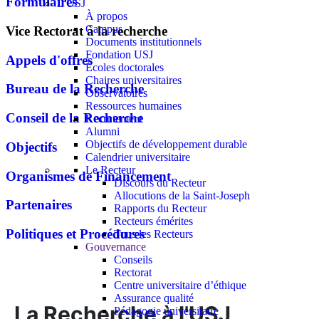
Formulaires
L'USJ
À propos
Campus
Vice Rectorat à la recherche
Documents institutionnels
Fondation USJ
Appels d'offres
Écoles doctorales
Chaires universitaires
Bureau de la Recherche
Observatoires
Ressources humaines
Conseil de la Recherche
Recrutement
Alumni
Objectifs de développement durable
Objectifs
Calendrier universitaire
Le Recteur
Organismes de Financement
Discours du Recteur
Allocutions de la Saint-Joseph
Partenaires
Rapports du Recteur
Recteurs émérites
Politiques et Procédures
Tous les Recteurs
Gouvernance
Conseils
Rectorat
Centre universitaire d’éthique
Assurance qualité
La Recherche à l'USJ
Pédagogie universitaire