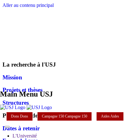
Aller au contenu principal
La recherche à l'USJ
Mission
Projets et thèses
Main Menu USJ
Structures
Plateforme de la recherche
Dons
Dons
Campagne 150
Campagne 150
Aides
Aides
Dates à retenir
L'Université