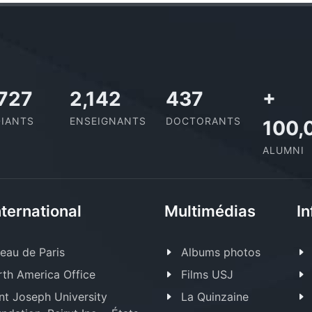
,727
2,142
437
+
IANTS
ENSEIGNANTS
DOCTORANTS
100,
ALUMNI
nternational
Multimédias
In
eau de Paris
Albums photos
th America Office
Films USJ
nt Joseph University
La Quinzaine