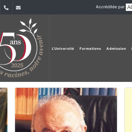
Accréditée par
dIn
YouTube
+9611421000
info@usj.edu.lb
L'Université
Formations
Admission