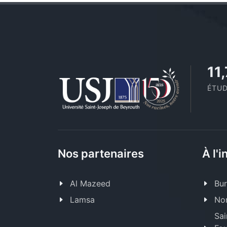
11
ÉTUD
Nos partenaires
À l'i
Al Mazeed
Bur
Lamsa
Nor
Sai