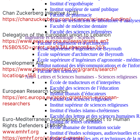
Institut d’ergothérapie
Institut supérieur de santé publique
Chan Zuckerberg Initiative (CZI)
Faculté de pharmacie
https://chanzuckerberg.com/science/science-funding/
École de techniciens de laboratoire d’analyse
Faculté de médecine dentaire
Faculté des sciences infirmières
Delegation of the European union to Lebanon
Ingénierie et technologie - Sciences
https://www.eeas.europa.eu/eeas/grants_en?
Faculté d’ingénierie et d'architecture
f%5B0%5D=grant_site%3ALebanon&s=203
École supérieure d’ingénieurs de Beyrouth
École supérieure d'architecture de Beyrouth
École supérieure d’ingénieurs d’agronomie - médit
Development Aid
Institut national des télécommunications et de l'info
https://www.developmentaid.org/grants/search?
Faculté des sciences
locations=158
Arts - Lettres et Sciences humaines - Sciences religieuses
École de traducteurs et d’interprètes
Faculté des sciences de l’éducation
European Research Council
Institut libanais d’éducateurs
https://erc.europa.eu/apply-grant/non-european-
Faculté des sciences religieuses
researchers
Institut supérieur de sciences religieuses
Institut d’études islamo-chrétiennes
Faculté des lettres et des sciences humaine
Euro-Mediterranean Foundation of Support to Human
Institut de lettres orientales
Rights Defenders (EMHRF)
École libanaise de formation sociale
www.emhrf.org
Institut d’études scéniques, audiovisuelles e
https://emhrf.org/standard-grants/
École supérieure des arts et techniques de 