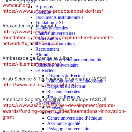
L'USJ
www.auf.org
À propos
https://www.auf.org/a-propos/appel-doffres/
Campus
Documents institutionnels
Fondation USJ
Alexander von Humboldt
Écoles doctorales
https://www.humboldt-
Chaires universitaires
foundation.de/en/connect/explore-the-humboldt-
Observatoires
network?tx_solr%5Bq%5D=
Ressources humaines
Recrutement
Alumni
Ambassade de France au Liban
Objectifs de développement durable
https://lb.ambafrance.org/
Calendrier universitaire
Le Recteur
Discours du Recteur
Arab Science & Technology Foundation (ASTF)
Allocutions de la Saint-Joseph
http://www.astf.net/index.php/ar/
Rapports du Recteur
Recteurs émérites
Tous les Recteurs
American Society of Clinical Oncology (ASCO)
Gouvernance
https://www.asco.org/career-development/grants-
Conseils
awards/funding-opportunities/international-innovation-
Rectorat
grant
Centre universitaire d’éthique
Assurance qualité
Pédagogie universitaire
Austrian Embassy