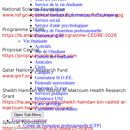
Service de la vie étudiante
National Science Foundation
Service du sport
www.nsf.gov/publications/pub_summ.jsp?ods_key=gpg
Service étudiant d'information et d'orientation
Service social
Service d'aide psychologique
Programme CEDRE
Service de l'insertion professionnelle
https://lb.ambafrance.org/Programme-CEDRE-2026
Université d’été
Vie étudiante
Activités
Proposal Central
Site de l'étudiant
https://proposalcentral.altum.com
Conseil des étudiants
Amicales
Clubs
Qatar National Research Fund
Campus-J
www.qnrf.org
Generation H.O.P.E.
Pastorale universitaire
Opération 7e jour
Sheikh Hamdan Bin Rashid Al Maktoum Health Research
Services pratiques
Grant
Résidence USJ
https://ha.ae/en/programs/sheikh-hamdan-bin-rashid-al-
Carte privilège
maktoum-health-research-grant
Calendrier universitaire
Open Sub-Menu
Formation continue
Spencer Foundation
Centre de formation professionnelle [CFP]
https://www.spencer.org/research-grants