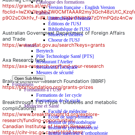
Catalogue des formations
https://grants.at/en/?
Version française - English Version
fbclid=IwZXh0bgNhZW0CMTAAAR2my3Gch48zUtC_Kzqf
Culture
p9O2sC0kh1v_f-iRLI_aem_NXNnFN8H97zDYmPQdz4nCw
Bibliothèque Orientale
Éditions de l'USJ
Bibliothèque de l'USJ
Australian Government Department of Foreign Affairs
Musées et théâtres
and Trade
Choeur de l'USJ
https://www.dfat.gov.au/search?keys=grants
Autres
Berytech
Pôle Technologie Santé [PTS]
Axa Research fund
Restaurant l'Atelier
https://axa-research.org/fund-your-research
Restaurant l'Escapade
Mesures de sécurité
Open Sub-Menu
Brain & Behavior Research Foundation (BBRF)
Formations
https://bbrfoundation.org/grants-prizes
Formations à l’USJ
Formations de 1er cycle
Formations de 2e cycle
Breakthrough T1D (Type 1 Diabetes and metabolic
Médecine et Santé
complications)
Faculté de médecine
https://www.breakthrought1d.org/explore-
École de sages-femmes
research/funding-opportunities/
Institut de physiothérapie
Canadian Institutes of Health Research
Institut de psychomotricité
https://cihr-irsc.gc.ca/e/51605.html
Institut supérieur d’orthophonie