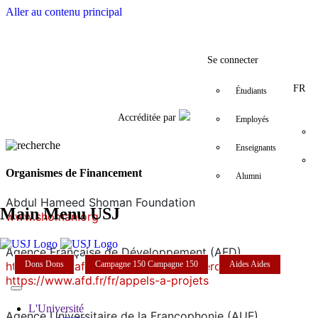
Aller au contenu principal
Facebook
Twitter
Instagram
LinkedIn
YouTube
+961
Se connecter
FR
Étudiants
Accréditée par
Employés
Enseignants
Organismes de Financement
Alumni
Abdul Hameed Shoman Foundation
Main Menu USJ
www.shoman.org
Agence Française de Développement (AFD)
https://www.afd.fr/fr/projets-de-recherche/liste
Dons
Dons
Campagne 150
Campagne 150
Aides
Aides
https://www.afd.fr/fr/appels-a-projets
L'Université
Agence Universitaire de la Francophonie (AUF)