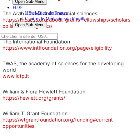
Open Sub-Menu
HDF
The Arab council for the social sciences
Hôtel-Dieu de France
Centre de Médecine de Famille
https://theacss.org/about-grants-fellowships/scholars-
Open Sub-Menu
collaborative-grants/
The International Foundation
https://www.intlfoundation.org/page/eligibility
TWAS, the academy of sciences for the developing
world
www.ictp.it
William & Flora Hewlett Foundation
https://hewlett.org/grants/
William T. Grant Foundation
https://wtgrantfoundation.org/funding#current-
opportunities