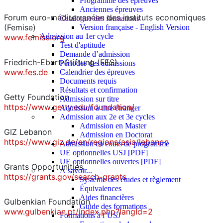
Programme des épreuves
Anciennes épreuves
Forum euro-méditerranéen des instituts economiques
Catalogue des formations
(Femise)
Version française - English Version
Admission au 1er cycle
www.femise.org
Test d'aptitude
Demande d’admission
Friedrich-Ebert-Stiftung (FES)
Périodes des admissions
www.fes.de
Calendrier des épreuves
Documents requis
Résultats et confirmation
Getty Foundation
Admission sur titre
https://www.getty.edu/foundation/
Admission à titre étranger
Admission aux 2e et 3e cycles
Admission en Master
GIZ Lebanon
Admission en Doctorat
https://www.giz.de/en/regions/asia/lebanon
Admission en cours de programme
UE optionnelles USJ [PDF]
UE optionnelles ouvertes [PDF]
Grants Opportunities
À savoir...
https://grants.gov/search-grants
Système des études et règlement
Équivalences
Aides financières
Gulbenkian Foundation
Guide des formations
www.gulbenkian.pt/index.php?langId=2
Formations à l’USJ