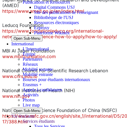
Publications et Ressources
(AMED)
Digital Commons USJ
https://www.amed.go.jp/en/index.html
Site des publications de l'enseignant
Bibliothèque de l'USJ
Ressources électroniques
Leducq Foundation
Ezproxy
https://www.fondationleducq.org/international-
Plateforme Wikindx
networks-of-excellence-how-to-apply/how-to-apply/
Open Sub-Menu
International
L'International
MBI Al Jaber Foundation
Équipe
www.mbifoundation.com
Partenaires
Réseaux
Mobilité sortante
National Council For Scientific Research Lebanon
Mobilité entrante
www.cnrs.edu.lb
Bourses pour étudiants internationaux
Erasmus +
Appels à candidatures
National Institutes of Health (NIH)
Activités
www.nih.gov
Photos
Live map
National Natural Science Foundation of China (NSFC)
Open Sub-Menu
https://www.nsfc.gov.cn/english/site_1/international/D5/2
Vie étudiante
17/388.html
Services étudiants
Tous les Services