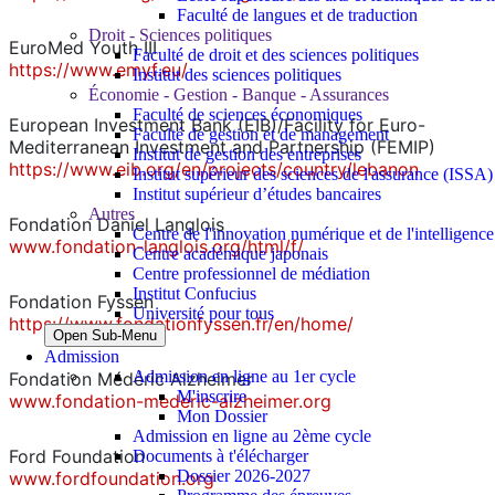
Faculté de langues et de traduction
Droit - Sciences politiques
EuroMed Youth III
Faculté de droit et des sciences politiques
https://www.emyf.eu/
Institut des sciences politiques
Économie - Gestion - Banque - Assurances
Faculté de sciences économiques
European Investment Bank (EIB)/Facility for Euro-
Faculté de gestion et de management
Mediterranean Investment and Partnership (FEMIP)
Institut de gestion des entreprises
https://www.eib.org/en/projects/country/lebanon
Institut supérieur des sciences de l'assurance (ISSA)
Institut supérieur d’études bancaires
Autres
Fondation Daniel Langlois
Centre de l'innovation numérique et de l'intelligence a
www.fondation-langlois.org/html/f/
Centre académique japonais
Centre professionnel de médiation
Institut Confucius
Fondation Fyssen
Université pour tous
https://www.fondationfyssen.fr/en/home/
Open Sub-Menu
Admission
Admission en ligne au 1er cycle
Fondation Médéric Alzheimer
M'inscrire
www.fondation-mederic-alzheimer.org
Mon Dossier
Admission en ligne au 2ème cycle
Ford Foundation
Documents à t'élécharger
Dossier 2026-2027
www.fordfoundation.org