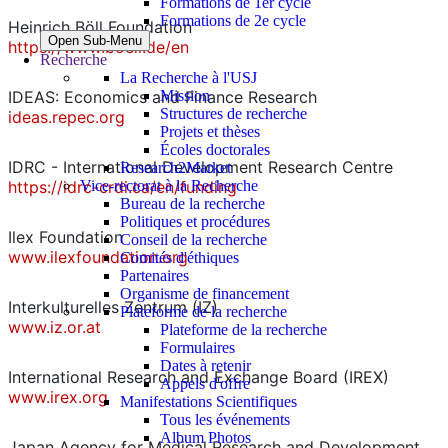
Formations de 1er cycle
Formations de 2e cycle
Heinrich Böll Foundation
Open Sub-Menu
https://www.boell.de/en
Recherche
La Recherche à l'USJ
IDEAS: Economics and Finance Research
Mission
Structures de recherche
ideas.repec.org
Projets et thèses
Écoles doctorales
IDRC - International Development Research Centre
Research2Market
https://idrc-crdi.ca/en/funding
Vice-rectorat à la Recherche
Bureau de la recherche
Politiques et procédures
Ilex Foundation
Conseil de la recherche
www.ilexfoundation.org
Comités d'éthiques
Partenaires
Organisme de financement
Interkulturelles Zentrum (IZ)
Plateforme de la recherche
www.iz.or.at
Plateforme de la recherche
Formulaires
Dates à retenir
International Research and Exchange Board (IREX)
Appels d'offre
www.irex.org
Manifestations Scientifiques
Tous les événements
Album Photos
Japan Agency for Medical Research and Development