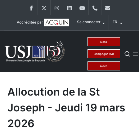
Aller au contenu principal
Facebook
Twitter
Instagram
LinkedIn
YouTube
+9611421000
info@usj.ed
Se connecter
FR
Accréditée par
Main Menu USJ
Dons
Campagne 150
Aides
Allocution de la St
Joseph - Jeudi 19 mars
2026