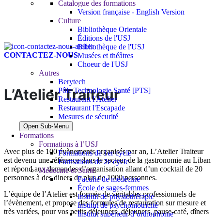
Catalogue des formations
Version française - English Version
Culture
Bibliothèque Orientale
Éditions de l'USJ
Bibliothèque de l'USJ
CONTACTEZ-NOUS
Musées et théâtres
Choeur de l'USJ
Autres
Berytech
L’Atelier Traiteur
Pôle Technologie Santé [PTS]
Restaurant l'Atelier
Restaurant l'Escapade
Mesures de sécurité
Open Sub-Menu
Formations
Formations à l’USJ
Avec plus de 100 évènements organisés par an, L’Atelier Traiteur
Formations de 1er cycle
est devenu une référence dans le secteur de la gastronomie au Liban
Formations de 2e cycle
et répond aux demandes d’organisation allant d’un cocktail de 20
Médecine et Santé
personnes à des diners de plus de 1000 personnes.
Faculté de médecine
École de sages-femmes
L’équipe de l’Atelier est formée de véritables professionnels de
Institut de physiothérapie
l’évènement, et propose des formules de restauration sur mesure et
Institut de psychomotricité
très variées, pour vos petits déjeuners, déjeuners, pause-café, dîners
Institut supérieur d’orthophonie