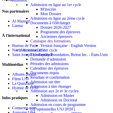
Admission
Admission en ligne au 1er cycle
M'inscrire
Nos partenaires
Mon Dossier
Admission en ligne au 2ème cycle
Al Mazeed
Documents à t'élécharger
Lamsa
Dossier 2026-2027
Programme des épreuves
À l'international
Anciennes épreuves
Catalogue des formations
Bureau de Paris
Version française - English Version
North America Office
Admission au 1er cycle
Saint Joseph University Foundation, Beirut Inc. - États-Unis
Test d'aptitude
Demande d’admission
Périodes des admissions
Multimédias
Calendrier des épreuves
Documents requis
Albums photos
Résultats et confirmation
Films USJ
Admission sur titre
La Quinzaine
Admission à titre étranger
Hymne de l'USJ
Admission aux 2e et 3e cycles
Admission en Master
Infos pratiques
Admission en Doctorat
Admission en cours de programme
Contactez-nous
UE optionnelles USJ [PDF]
Annuaire USJ