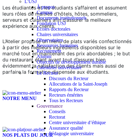
L'USJ
À propos
Les étudiantes et les étudiants s’affairent et assument
Campus
leurs rôles de maitres d’hôtels, hôtes, sommeliers,
Documents institutionnels
serveurs et cuisiniers afin d’assurer la meilleure
Fondation USJ
expérience aux clients.
Écoles doctorales
Chaires universitaires
Observatoires
L’Atelier propose un menu de plats variés confectionnés
Ressources humaines
à partir des meilleurs ingrédients disponibles sur le
Recrutement
marché tout en maintenant des prix abordables ; le but
Alumni
du restaurant étant avant tout d’assurer bien
Objectifs de développement durable
évidemment la satisfaction des clients mais aussi de
Calendrier universitaire
parfaire la formation dispensée aux étudiants.
Le Recteur
Discours du Recteur
Allocutions de la Saint-Joseph
Rapports du Recteur
Recteurs émérites
NOTRE MENU
Tous les Recteurs
Gouvernance
Conseils
Rectorat
Centre universitaire d’éthique
Assurance qualité
Pédagogie universitaire
NOS PLATS DU JOUR