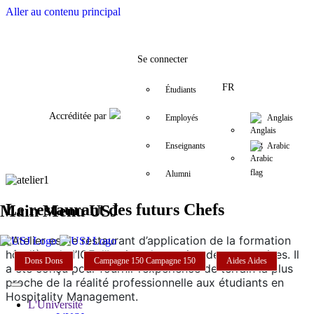
Aller au contenu principal
Facebook
Twitter
Instagram
LinkedIn
YouTube
+9611421000
info@usj.edu
Se connecter
FR
Étudiants
Accréditée par
Employés
Anglais
Enseignants
Arabic
Alumni
Le restaurant des futurs Chefs
Main Menu USJ
L’Atelier est le restaurant d’application de la formation
hôtelière de l’IGE, l’Institut de gestion des entreprises. Il
Dons
Dons
Campagne 150
Campagne 150
Aides
Aides
a été conçu pour fournir l’expérience de terrain la plus
proche de la réalité professionnelle aux étudiants en
Hospitality Management.
L'Université