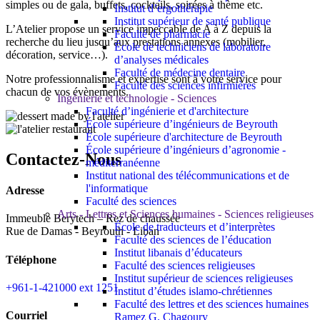
simples ou de gala, buffets, cocktails, soirées à thème etc.
Institut d’ergothérapie
Institut supérieur de santé publique
L’Atelier propose un service impeccable de A à Z depuis la
Faculté de pharmacie
recherche du lieu jusqu’aux prestations annexes (mobilier,
École de techniciens de laboratoire
décoration, service…).
d’analyses médicales
Faculté de médecine dentaire
Notre professionnalisme et expertise sont à votre service pour
Faculté des sciences infirmières
chacun de vos évènements.
Ingénierie et technologie - Sciences
Faculté d’ingénierie et d'architecture
École supérieure d’ingénieurs de Beyrouth
École supérieure d'architecture de Beyrouth
École supérieure d’ingénieurs d’agronomie -
Contactez-Nous
méditerranéenne
Institut national des télécommunications et de
l'informatique
Adresse
Faculté des sciences
Arts - Lettres et Sciences humaines - Sciences religieuses
Immeuble Berytech – Rez de chaussée
École de traducteurs et d’interprètes
Rue de Damas - Beyrouth - Liban
Faculté des sciences de l’éducation
Institut libanais d’éducateurs
Téléphone
Faculté des sciences religieuses
Institut supérieur de sciences religieuses
+961-1-421000 ext 1251
Institut d’études islamo-chrétiennes
Faculté des lettres et des sciences humaines
Courriel
Ramez G. Chagoury