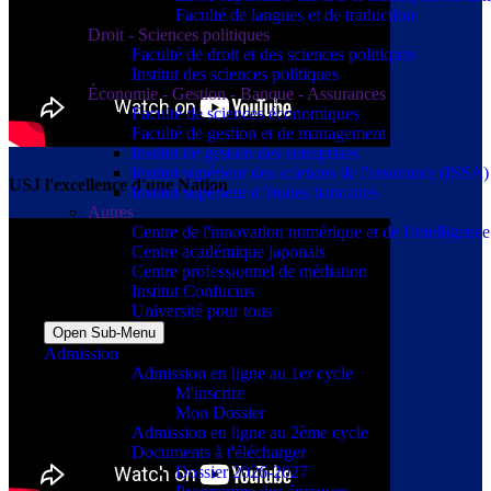
Faculté de langues et de traduction
Droit - Sciences politiques
Faculté de droit et des sciences politiques
Institut des sciences politiques
Économie - Gestion - Banque - Assurances
Faculté de sciences économiques
Faculté de gestion et de management
Institut de gestion des entreprises
Institut supérieur des sciences de l'assurance (ISSA)
USJ l'excellence d'une Nation
Institut supérieur d’études bancaires
Autres
Centre de l'innovation numérique et de l'intelligence a
Centre académique japonais
Centre professionnel de médiation
Institut Confucius
Université pour tous
Open Sub-Menu
Admission
Admission en ligne au 1er cycle
M'inscrire
Mon Dossier
Admission en ligne au 2ème cycle
Documents à t'élécharger
Dossier 2026-2027