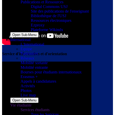
Publications et Ressources
Digital Commons USJ
Site des publications de l'enseignant
Bibliothèque de l'USJ
Ressources électroniques
Ezproxy
Plateforme Wikindx
Open Sub-Menu
International
L'International
Équipe
Partenaires
Service d'information et d'orientation
Réseaux
Mobilité sortante
Mobilité entrante
Bourses pour étudiants internationaux
Erasmus +
Appels à candidatures
Activités
Photos
Live map
Open Sub-Menu
Vie étudiante
Services étudiants
Tous les Services