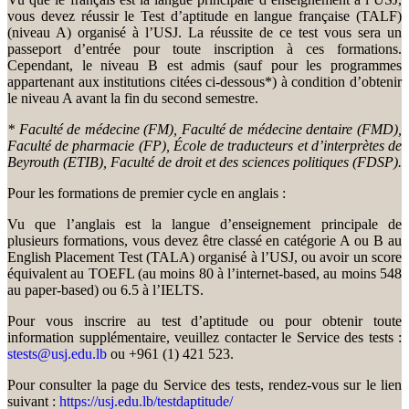
vous devez réussir le Test d’aptitude en langue française (TALF)
(niveau A) organisé à l’USJ. La réussite de ce test vous sera un
passeport d’entrée pour toute inscription à ces formations.
Cependant, le niveau B est admis (sauf pour les programmes
appartenant aux institutions citées ci-dessous*) à condition d’obtenir
le niveau A avant la fin du second semestre.
* Faculté de médecine (FM), Faculté de médecine dentaire (FMD),
Faculté de pharmacie (FP), École de traducteurs et d’interprètes de
Beyrouth (ETIB), Faculté de droit et des sciences politiques (FDSP).
Pour les formations de premier cycle en anglais :
Vu que l’anglais est la langue d’enseignement principale de
plusieurs formations, vous devez être classé en catégorie A ou B au
English Placement Test (TALA) organisé à l’USJ, ou avoir un score
équivalent au TOEFL (au moins 80 à l’internet-based, au moins 548
au paper-based) ou 6.5 à l’IELTS.
Pour vous inscrire au test d’aptitude ou pour obtenir toute
information supplémentaire, veuillez contacter le Service des tests :
stests@usj.edu.lb
ou +961 (1) 421 523.
Pour consulter la page du Service des tests, rendez-vous sur le lien
suivant :
https://usj.edu.lb/testdaptitude/