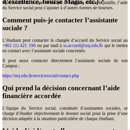
d’excellence, bourse Magis, etc.) ?
Après étude du dossier et lorsque la situation sociale le justifie, l’aide
du Service social peut s’ajouter à d’autres formes de bourses.
Comment puis-je contacter l’assistante
sociale ?
L’étudiant peut contacter la chargée d’accueil du Service social au
+961 (1) 421 196
ou par mail à
ss.accueil@usj.edu.lb
qui le mettra
en contact avec l’assistante sociale concernée.
Il peut aussi contacter directement l’assistante sociale de son
Campus :
https://usj.edu.lb/servicesocial/contact.php
Qui prend la décision concernant l’aide
financière accordée
L’équipe du Service social, constituée d’assistantes sociales, se
charge d’étudier objectivement le dossier social pour la prise d’une
décision adaptée à la situation particulière de chaque étudiant.