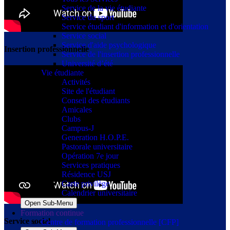
Service de la vie étudiante
Service du sport
Service étudiant d'information et d'orientation
Service social
Service d'aide psychologique
Insertion professionnelle
Service de l'insertion professionnelle
Université d’été
Vie étudiante
Activités
Site de l'étudiant
Conseil des étudiants
Amicales
Clubs
Campus-J
Generation H.O.P.E.
Pastorale universitaire
Opération 7e jour
Services pratiques
Résidence USJ
Carte privilège
Calendrier universitaire
Open Sub-Menu
Formation continue
Service social
Centre de formation professionnelle [CFP]