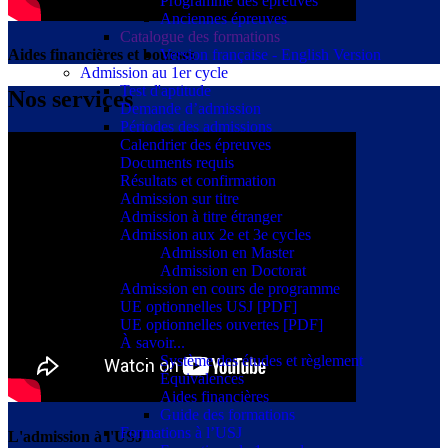
Programme des épreuves
Anciennes épreuves
Catalogue des formations
Version française - English Version
Aides financières et bourses
Admission au 1er cycle
Test d'aptitude
Nos services
Demande d’admission
Périodes des admissions
Calendrier des épreuves
Documents requis
Résultats et confirmation
Admission sur titre
Admission à titre étranger
Admission aux 2e et 3e cycles
Admission en Master
Admission en Doctorat
Admission en cours de programme
UE optionnelles USJ [PDF]
UE optionnelles ouvertes [PDF]
À savoir...
Système des études et règlement
Équivalences
Aides financières
Guide des formations
Formations à l’USJ
L'admission à l'USJ