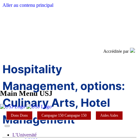
Aller au contenu principal
Facebook
Twi
Accréditée par
Hospitality
Management, options:
Main Menu USJ
Culinary Arts, Hotel
Management
Dons
Dons
Campagne 150
Campagne 150
Aides
Aides
L'Université