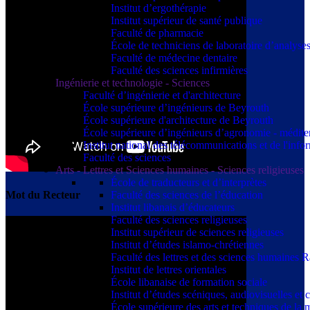
Institut d’ergothérapie
Institut supérieur de santé publique
Faculté de pharmacie
École de techniciens de laboratoire d’analyse
Faculté de médecine dentaire
Faculté des sciences infirmières
Ingénierie et technologie - Sciences
Faculté d’ingénierie et d'architecture
École supérieure d’ingénieurs de Beyrouth
École supérieure d'architecture de Beyrouth
École supérieure d’ingénieurs d’agronomie - médit
Institut national des télécommunications et de l'info
Faculté des sciences
Arts - Lettres et Sciences humaines - Sciences religieuses
École de traducteurs et d’interprètes
Faculté des sciences de l’éducation
Mot du Recteur
Institut libanais d’éducateurs
Faculté des sciences religieuses
Institut supérieur de sciences religieuses
Institut d’études islamo-chrétiennes
Faculté des lettres et des sciences humaine
Institut de lettres orientales
École libanaise de formation sociale
Institut d’études scéniques, audiovisuelles e
École supérieure des arts et techniques de 