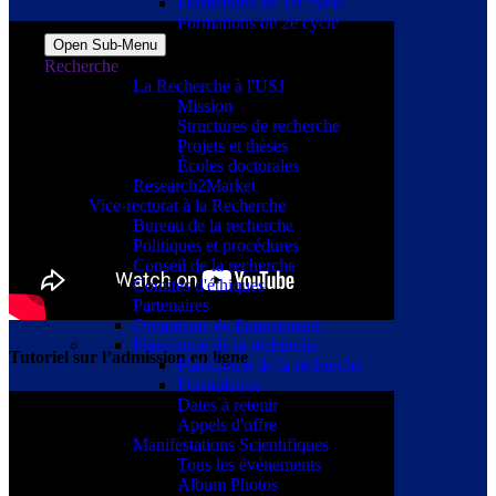
Formations de 1er cycle
Formations de 2e cycle
Open Sub-Menu
Recherche
La Recherche à l'USJ
Mission
Structures de recherche
Projets et thèses
Écoles doctorales
Research2Market
Vice-rectorat à la Recherche
Bureau de la recherche
Politiques et procédures
Conseil de la recherche
Comités d'éthiques
Partenaires
Organisme de financement
Plateforme de la recherche
Tutoriel sur l’admission en ligne
Plateforme de la recherche
Formulaires
Dates à retenir
Appels d'offre
Manifestations Scientifiques
Tous les événements
Album Photos