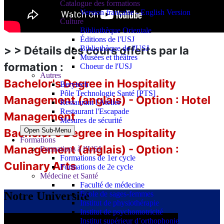
Catalogue des formations
Version française - English Version
Culture
Bibliothèque Orientale
Éditions de l'USJ
Bibliothèque de l'USJ
> > Détails des cours offerts par la
Musées et théâtres
formation :
Choeur de l'USJ
Autres
Bachelor's Degree in Hospitality
Berytech
Pôle Technologie Santé [PTS]
Management (anglais) - Option : Hotel
Restaurant l'Atelier
Restaurant l'Escapade
Management
Mesures de sécurité
Open Sub-Menu
Bachelor's Degree in Hospitality
Formations
Management (anglais) - Option :
Formations à l’USJ
Formations de 1er cycle
Culinary Arts
Formations de 2e cycle
Médecine et Santé
Faculté de médecine
École de sages-femmes
Notre Université
Institut de physiothérapie
Institut de psychomotricité
Institut supérieur d’orthophonie