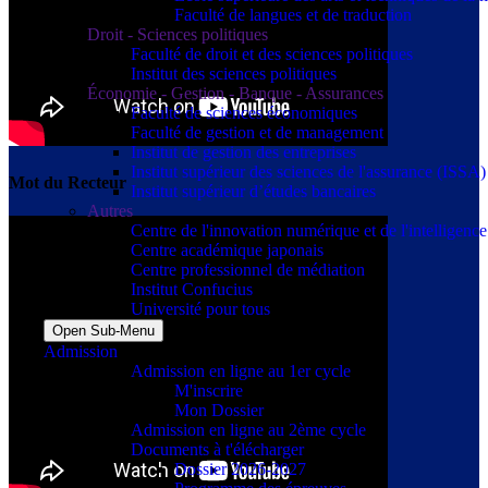
Faculté de langues et de traduction
Droit - Sciences politiques
Faculté de droit et des sciences politiques
Institut des sciences politiques
Économie - Gestion - Banque - Assurances
Faculté de sciences économiques
Faculté de gestion et de management
Institut de gestion des entreprises
Institut supérieur des sciences de l'assurance (ISSA)
Mot du Recteur
Institut supérieur d’études bancaires
Autres
Centre de l'innovation numérique et de l'intelligence a
Centre académique japonais
Centre professionnel de médiation
Institut Confucius
Université pour tous
Open Sub-Menu
Admission
Admission en ligne au 1er cycle
M'inscrire
Mon Dossier
Admission en ligne au 2ème cycle
Documents à t'élécharger
Dossier 2026-2027