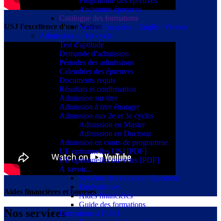
Programme des épreuves
Anciennes épreuves
Catalogue des formations
USJ l'excellence d'une Nation
Version française - English Version
Admission au 1er cycle
Test d'aptitude
Demande d’admission
Périodes des admissions
Calendrier des épreuves
Documents requis
Résultats et confirmation
Admission sur titre
Admission à titre étranger
Admission aux 2e et 3e cycles
Admission en Master
Admission en Doctorat
Admission en cours de programme
UE optionnelles USJ [PDF]
UE optionnelles ouvertes [PDF]
À savoir...
Système des études et règlement
Équivalences
Aides financières et bourses
Aides financières
Guide des formations
Nos services
Formations à l’USJ