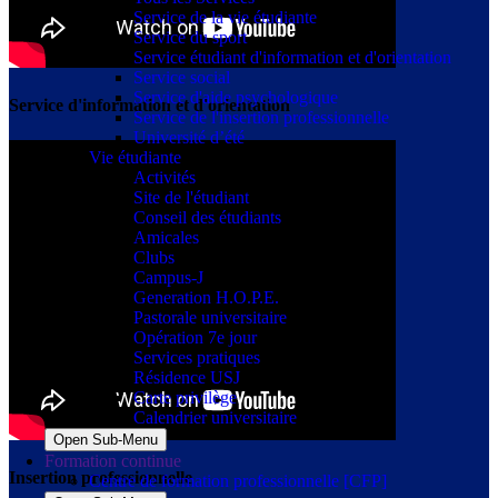
Service de la vie étudiante
Service du sport
Service étudiant d'information et d'orientation
Service social
Service d'aide psychologique
Service d'information et d'orientation
Service de l'insertion professionnelle
Université d’été
Vie étudiante
Activités
Site de l'étudiant
Conseil des étudiants
Amicales
Clubs
Campus-J
Generation H.O.P.E.
Pastorale universitaire
Opération 7e jour
Services pratiques
Résidence USJ
Carte privilège
Calendrier universitaire
Open Sub-Menu
Formation continue
Insertion professionnelle
Centre de formation professionnelle [CFP]