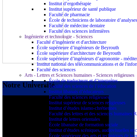
Institut d’ergothérapie
Institut supérieur de santé publique
Faculté de pharmacie
École de techniciens de laboratoire d’analyse
Faculté de médecine dentaire
Faculté des sciences infirmières
Ingénierie et technologie - Sciences
Faculté d’ingénierie et d'architecture
École supérieure d’ingénieurs de Beyrouth
École supérieure d'architecture de Beyrouth
École supérieure d’ingénieurs d’agronomie - médit
Institut national des télécommunications et de l'info
Faculté des sciences
Arts - Lettres et Sciences humaines - Sciences religieuses
École de traducteurs et d’interprètes
Notre Université
Faculté des sciences de l’éducation
Institut libanais d’éducateurs
Faculté des sciences religieuses
Institut supérieur de sciences religieuses
Institut d’études islamo-chrétiennes
Faculté des lettres et des sciences humaine
Institut de lettres orientales
École libanaise de formation sociale
Institut d’études scéniques, audiovisuelles e
École supérieure des arts et techniques de 