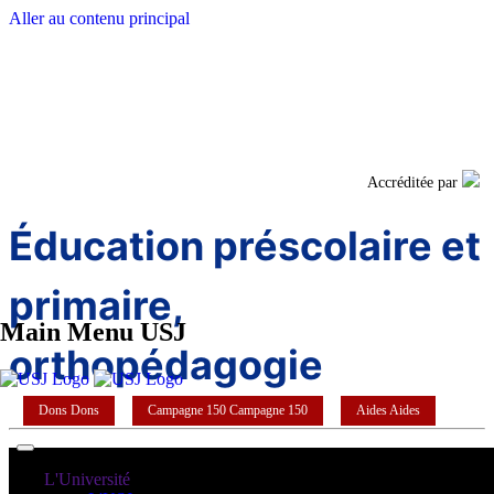
Aller au contenu principal
Facebook
Twi
Accréditée par
Éducation préscolaire et
primaire,
Main Menu USJ
orthopédagogie
Dons
Dons
Campagne 150
Campagne 150
Aides
Aides
L'Université