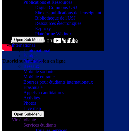
Publications et Ressources
Digital Commons USJ
Site des publications de l'enseignant
Bibliothèque de l'USJ
Ressources électroniques
Ezproxy
Plateforme Wikindx
Open Sub-Menu
International
L'International
Équipe
Partenaires
Tutoriel sur l’admission en ligne
Réseaux
Mobilité sortante
Mobilité entrante
Bourses pour étudiants internationaux
Erasmus +
Appels à candidatures
Activités
Photos
Live map
Open Sub-Menu
Vie étudiante
Services étudiants
Tous les Services