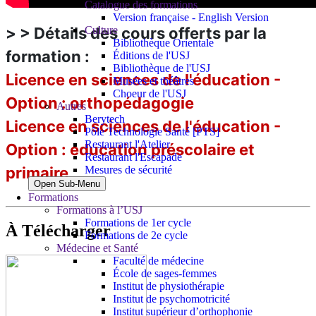
Catalogue des formations
Version française - English Version
Culture
> > Détails des cours offerts par la
Bibliothèque Orientale
formation :
Éditions de l'USJ
Bibliothèque de l'USJ
Licence en sciences de l'éducation -
Musées et théâtres
Choeur de l'USJ
Option : orthopédagogie
Autres
Berytech
Licence en sciences de l'éducation -
Pôle Technologie Santé [PTS]
Restaurant l'Atelier
Option : éducation préscolaire et
Restaurant l'Escapade
Mesures de sécurité
primaire
Open Sub-Menu
Formations
Formations à l’USJ
Formations de 1er cycle
À Télécharger
Formations de 2e cycle
Médecine et Santé
Faculté de médecine
École de sages-femmes
Institut de physiothérapie
Institut de psychomotricité
Institut supérieur d’orthophonie