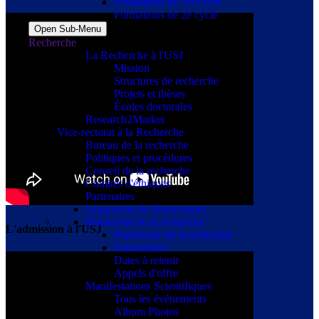
Formations de 1er cycle
Formations de 2e cycle
Open Sub-Menu
Recherche
La Recherche à l'USJ
Mission
Structures de recherche
Projets et thèses
Écoles doctorales
Research2Market
Vice-rectorat à la Recherche
Bureau de la recherche
Politiques et procédures
Conseil de la recherche
Comités d'éthiques
Partenaires
Organisme de financement
Plateforme de la recherche
L'admission à l'USJ
Plateforme de la recherche
Formulaires
Dates à retenir
Appels d'offre
Manifestations Scientifiques
Tous les événements
Album Photos