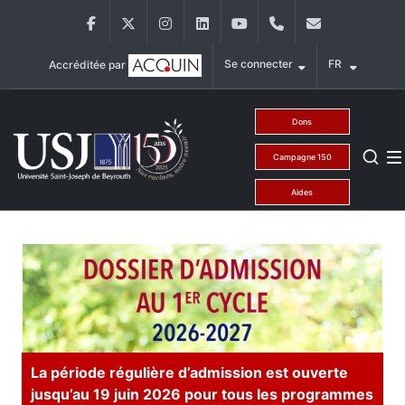
Aller au contenu principal
Facebook
Twitter
Instagram
LinkedIn
YouTube
+9611421000
info@usj.ed
Se connecter
FR
Accréditée par
Main Menu USJ
Dons
Campagne 150
Aides
La période régulière d’admission est ouverte
jusqu’au 19 juin 2026 pour tous les programmes