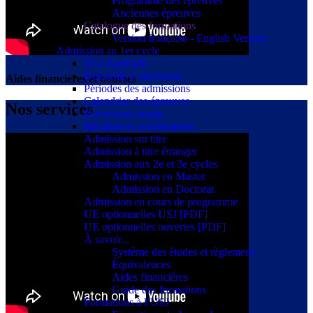
Programme des épreuves
Anciennes épreuves
Catalogue des formations
Version française - English Version
Admission au 1er cycle
Test d'aptitude
Demande d’admission
Aides financières et bourses
Périodes des admissions
Calendrier des épreuves
Nos services
Documents requis
Résultats et confirmation
Admission sur titre
Admission à titre étranger
Admission aux 2e et 3e cycles
Admission en Master
Admission en Doctorat
Admission en cours de programme
UE optionnelles USJ [PDF]
UE optionnelles ouvertes [PDF]
À savoir...
Système des études et règlement
Équivalences
Aides financières
Guide des formations
Formations à l’USJ