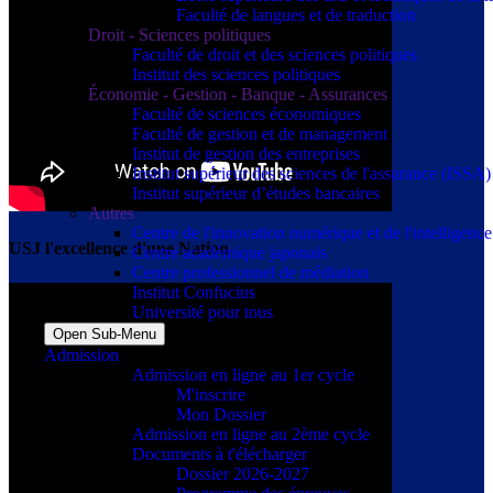
Faculté de langues et de traduction
Droit - Sciences politiques
Faculté de droit et des sciences politiques
Institut des sciences politiques
Économie - Gestion - Banque - Assurances
Faculté de sciences économiques
Faculté de gestion et de management
Institut de gestion des entreprises
Institut supérieur des sciences de l'assurance (ISSA)
Institut supérieur d’études bancaires
Autres
Centre de l'innovation numérique et de l'intelligence a
USJ l'excellence d'une Nation
Centre académique japonais
Centre professionnel de médiation
Institut Confucius
Université pour tous
Open Sub-Menu
Admission
Admission en ligne au 1er cycle
M'inscrire
Mon Dossier
Admission en ligne au 2ème cycle
Documents à t'élécharger
Dossier 2026-2027