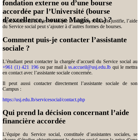
fondation externe ou d’une bourse
accordée par l’Université (bourse
d’excellence, bourse Magis, etc.) ?
Après étude du dossier et lorsque la situation sociale le justifie, l’aide
du Service social peut s’ajouter à d’autres formes de bourses.
Comment puis-je contacter l’assistante
sociale ?
L’étudiant peut contacter la chargée d’accueil du Service social au
+961 (1) 421 196
ou par mail à
ss.accueil@usj.edu.lb
qui le mettra
en contact avec l’assistante sociale concernée.
Il peut aussi contacter directement l’assistante sociale de son
Campus :
https://usj.edu.lb/servicesocial/contact.php
Qui prend la décision concernant l’aide
financière accordée
L’équipe du Service social, constituée d’assistantes sociales, se
charge d’étudier objectivement le dossier social pour la prise d’une