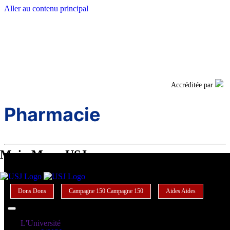
Aller au contenu principal
Facebook
Twi
Accréditée par
Pharmacie
Main Menu USJ
Dons
Dons
Campagne 150
Campagne 150
Aides
Aides
L'Université