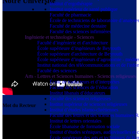
Notre Université
Institut d’ergothérapie
Institut supérieur de santé publique
Faculté de pharmacie
École de techniciens de laboratoire d’analyse
Faculté de médecine dentaire
Faculté des sciences infirmières
Ingénierie et technologie - Sciences
Faculté d’ingénierie et d'architecture
École supérieure d’ingénieurs de Beyrouth
École supérieure d'architecture de Beyrouth
École supérieure d’ingénieurs d’agronomie - médit
Institut national des télécommunications et de l'info
Faculté des sciences
Arts - Lettres et Sciences humaines - Sciences religieuses
École de traducteurs et d’interprètes
Faculté des sciences de l’éducation
Institut libanais d’éducateurs
Faculté des sciences religieuses
Institut supérieur de sciences religieuses
Mot du Recteur
Institut d’études islamo-chrétiennes
Faculté des lettres et des sciences humaine
Institut de lettres orientales
École libanaise de formation sociale
Institut d’études scéniques, audiovisuelles e
École supérieure des arts et techniques de 