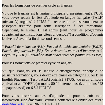
Pour les formations de premier cycle en français :
Vu que le français est la langue principale d’enseignement à l’USJ,
vous devez réussir le Test d’aptitude en langue française (TALF)
(niveau A) organisé à l’USJ. La réussite de ce test vous sera un
passeport d’entrée pour toute inscription à ces formations.
Cependant, le niveau B est admis (sauf pour les programmes
appartenant aux institutions citées ci-dessous*) à condition d’obtenir
le niveau A avant la fin du second semestre.
* Faculté de médecine (FM), Faculté de médecine dentaire (FMD),
Faculté de pharmacie (FP), École de traducteurs et d’interprètes de
Beyrouth (ETIB), Faculté de droit et des sciences politiques (FDSP).
Pour les formations de premier cycle en anglais :
Vu que l’anglais est la langue d’enseignement principale de
plusieurs formations, vous devez être classé en catégorie A ou B au
English Placement Test (TALA) organisé à l’USJ, ou avoir un score
équivalent au TOEFL (au moins 80 à l’internet-based, au moins 548
au paper-based) ou 6.5 à l’IELTS.
Pour vous inscrire au test d’aptitude ou pour obtenir toute
information supplémentaire, veuillez contacter le Service des tests :
stests@usj.edu.lb
ou +961 (1) 421 523.