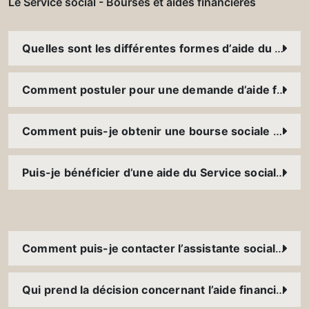
Le Service social - Bourses et aides financières
Quelles sont les différentes formes d’aide du Service social ? Est-ce que je peux bénéficier de plusieurs aides en même temps ?
Comment postuler pour une demande d’aide financière ?
Comment puis-je obtenir une bourse sociale ? À qui accordez-vous des bourses ?
Puis-je bénéficier d’une aide du Service social parallèlement à l’aide d’une fondation externe ou d’une bourse accordée par l’Université (bourse d’excellence, bourse Magis, etc.) ?
Comment puis-je contacter l’assistante sociale ?
Qui prend la décision concernant l’aide financière accordée