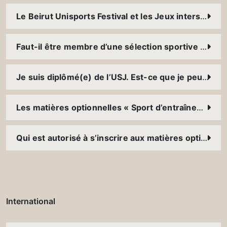
Le Beirut Unisports Festival et les Jeux interscolaires de l’USJ ; comment vivre l’expérience ?
Faut-il être membre d’une sélection sportive pour participer au « Beach University Games » ?
Je suis diplômé(e) de l’USJ. Est-ce que je peux toujours pratiquer mon sport à l’USJ ?
Les matières optionnelles « Sport d’entraînements » du Service du sport ; il s’agit de cours à 100% pratiques ou il y a de la théorie ?
Qui est autorisé à s’inscrire aux matières optionnelles « Sport de compétition » du Service du sport ?
International