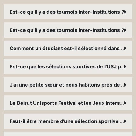
Est-ce qu’il y a des tournois inter-Institutions ?
Est-ce qu’il y a des tournois inter-Institutions ?
Comment un étudiant est-il sélectionné dans une sélection sportive ?
Est-ce que les sélections sportives de l’USJ participent à des tournois à l’international ?
J’ai une petite sœur et nous habitons près de l’USJ, est-ce qu’il y a des programmes d’entraînements et de compétitions pour les enfants ?
Le Beirut Unisports Festival et les Jeux interscolaires de l’USJ ; comment vivre l’expérience ?
Faut-il être membre d’une sélection sportive pour participer au « Beach University Games » ?