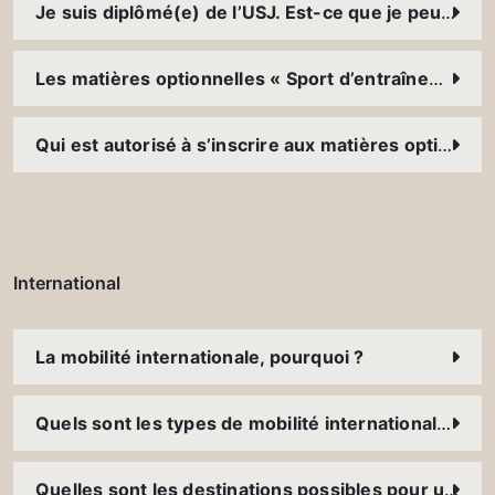
Je suis diplômé(e) de l’USJ. Est-ce que je peux toujours pratiquer mon sport à l’USJ ?
Les matières optionnelles « Sport d’entraînements » du Service du sport ; il s’agit de cours à 100% pratiques ou il y a de la théorie ?
Qui est autorisé à s’inscrire aux matières optionnelles « Sport de compétition » du Service du sport ?
International
La mobilité internationale, pourquoi ?
Quels sont les types de mobilité internationale ?
Quelles sont les destinations possibles pour une mobilité à l’international ?