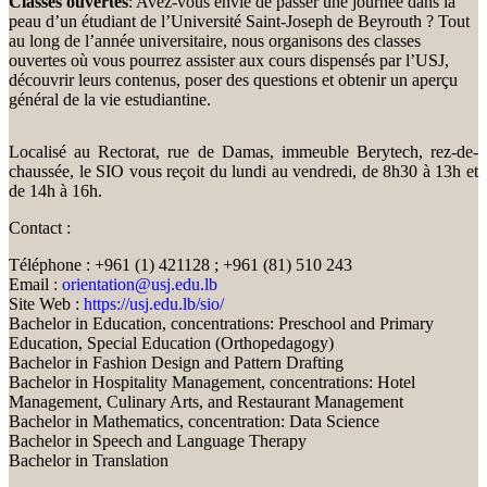
Classes ouvertes
: Avez-vous envie de passer une journée dans la
peau d’un étudiant de l’Université Saint-Joseph de Beyrouth ? Tout
au long de l’année universitaire, nous organisons des classes
ouvertes où vous pourrez assister aux cours dispensés par l’USJ,
découvrir leurs contenus, poser des questions et obtenir un aperçu
général de la vie estudiantine.
Localisé au Rectorat, rue de Damas, immeuble Berytech, rez-de-
chaussée, le SIO vous reçoit du lundi au vendredi, de 8h30 à 13h et
de 14h à 16h.
Contact :
Téléphone : +961 (1) 421128 ; +961 (81) 510 243
Email :
orientation@usj.edu.lb
Site Web :
https://usj.edu.lb/sio/
Bachelor in Education, concentrations: Preschool and Primary
Education, Special Education (Orthopedagogy)
Bachelor in Fashion Design and Pattern Drafting
Bachelor in Hospitality Management, concentrations: Hotel
Management, Culinary Arts, and Restaurant Management
Bachelor in Mathematics, concentration: Data Science
Bachelor in Speech and Language Therapy
Bachelor in Translation