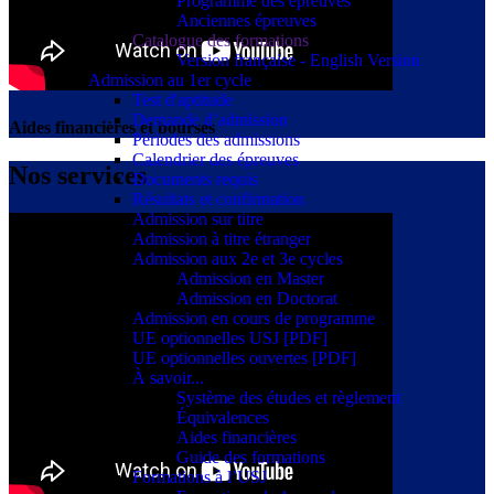
Programme des épreuves
Anciennes épreuves
Catalogue des formations
Version française - English Version
Admission au 1er cycle
Test d'aptitude
Demande d’admission
Aides financières et bourses
Périodes des admissions
Calendrier des épreuves
Nos services
Documents requis
Résultats et confirmation
Admission sur titre
Admission à titre étranger
Admission aux 2e et 3e cycles
Admission en Master
Admission en Doctorat
Admission en cours de programme
UE optionnelles USJ [PDF]
UE optionnelles ouvertes [PDF]
À savoir...
Système des études et règlement
Équivalences
Aides financières
Guide des formations
Formations à l’USJ