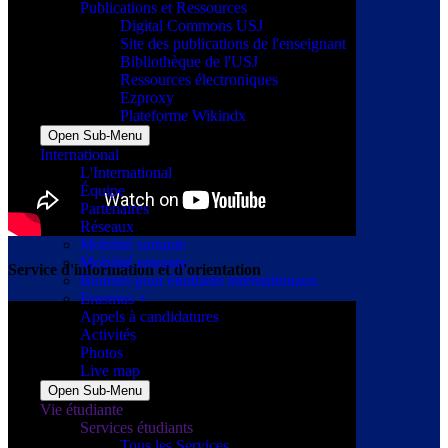
Publications et Ressources
Digital Commons USJ
Site des publications de l'enseignant
Bibliothèque de l'USJ
Ressources électroniques
Ezproxy
Plateforme Wikindx
Open Sub-Menu
International
L'International
Équipe
Partenaires
Réseaux
Mobilité sortante
Mobilité entrante
Service d'information et d'orientation
Bourses pour étudiants internationaux
Erasmus +
Appels à candidatures
Activités
Photos
Live map
Open Sub-Menu
Vie étudiante
Services étudiants
Tous les Services