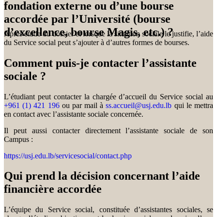
fondation externe ou d’une bourse
accordée par l’Université (bourse
d’excellence, bourse Magis, etc.) ?
Après étude du dossier et lorsque la situation sociale le justifie, l’aide
du Service social peut s’ajouter à d’autres formes de bourses.
Comment puis-je contacter l’assistante
sociale ?
L’étudiant peut contacter la chargée d’accueil du Service social au
+961 (1) 421 196
ou par mail à
ss.accueil@usj.edu.lb
qui le mettra
en contact avec l’assistante sociale concernée.
Il peut aussi contacter directement l’assistante sociale de son
Campus :
https://usj.edu.lb/servicesocial/contact.php
Qui prend la décision concernant l’aide
financière accordée
L’équipe du Service social, constituée d’assistantes sociales, se