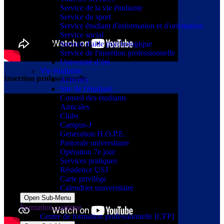
Service de la vie étudiante
Service du sport
Service étudiant d'information et d'orientation
Service social
Service d'aide psychologique
Service de l'insertion professionnelle
Université d’été
Vie étudiante
Insertion professionnelle
Activités
Site de l'étudiant
Conseil des étudiants
Amicales
Clubs
Campus-J
Generation H.O.P.E.
Pastorale universitaire
Opération 7e jour
Services pratiques
Résidence USJ
Carte privilège
Calendrier universitaire
Open Sub-Menu
Formation continue
Centre de formation professionnelle [CFP]