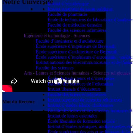
Notre Université
Institut d’ergothérapie
Institut supérieur de santé publique
Faculté de pharmacie
École de techniciens de laboratoire d’analyse
Faculté de médecine dentaire
Faculté des sciences infirmières
Ingénierie et technologie - Sciences
Faculté d’ingénierie et d'architecture
École supérieure d’ingénieurs de Beyrouth
École supérieure d'architecture de Beyrouth
École supérieure d’ingénieurs d’agronomie - médit
Institut national des télécommunications et de l'info
Faculté des sciences
Arts - Lettres et Sciences humaines - Sciences religieuses
École de traducteurs et d’interprètes
Faculté des sciences de l’éducation
Institut libanais d’éducateurs
Faculté des sciences religieuses
Institut supérieur de sciences religieuses
Mot du Recteur
Institut d’études islamo-chrétiennes
Faculté des lettres et des sciences humaine
Institut de lettres orientales
École libanaise de formation sociale
Institut d’études scéniques, audiovisuelles e
École supérieure des arts et techniques de 