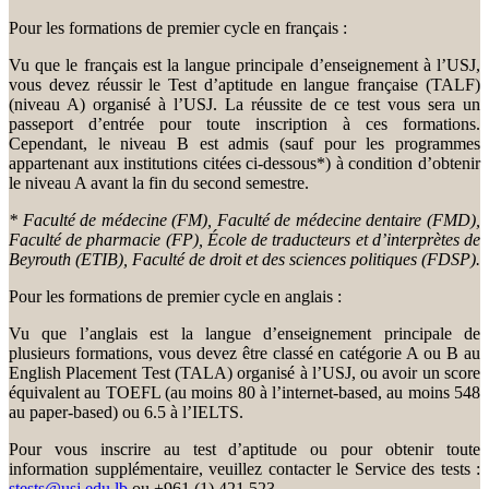
Pour les formations de premier cycle en français :
Vu que le français est la langue principale d’enseignement à l’USJ,
vous devez réussir le Test d’aptitude en langue française (TALF)
(niveau A) organisé à l’USJ. La réussite de ce test vous sera un
passeport d’entrée pour toute inscription à ces formations.
Cependant, le niveau B est admis (sauf pour les programmes
appartenant aux institutions citées ci-dessous*) à condition d’obtenir
le niveau A avant la fin du second semestre.
* Faculté de médecine (FM), Faculté de médecine dentaire (FMD),
Faculté de pharmacie (FP), École de traducteurs et d’interprètes de
Beyrouth (ETIB), Faculté de droit et des sciences politiques (FDSP).
Pour les formations de premier cycle en anglais :
Vu que l’anglais est la langue d’enseignement principale de
plusieurs formations, vous devez être classé en catégorie A ou B au
English Placement Test (TALA) organisé à l’USJ, ou avoir un score
équivalent au TOEFL (au moins 80 à l’internet-based, au moins 548
au paper-based) ou 6.5 à l’IELTS.
Pour vous inscrire au test d’aptitude ou pour obtenir toute
information supplémentaire, veuillez contacter le Service des tests :
stests@usj.edu.lb
ou +961 (1) 421 523.