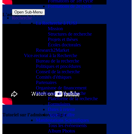
Formations de 1er cycle
Formations de 2e cycle
Open Sub-Menu
L'admission à l'USJ
Recherche
La Recherche à l'USJ
Mission
Structures de recherche
Projets et thèses
Écoles doctorales
Research2Market
Vice-rectorat à la Recherche
Bureau de la recherche
Politiques et procédures
Conseil de la recherche
Comités d'éthiques
Partenaires
Organisme de financement
Plateforme de la recherche
Plateforme de la recherche
Formulaires
Dates à retenir
Appels d'offre
Tutoriel sur l’admission en ligne
Manifestations Scientifiques
Tous les événements
Album Photos