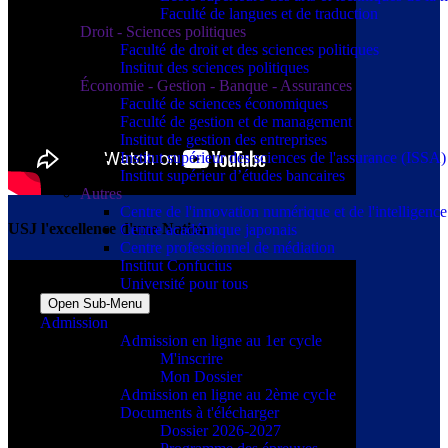
Faculté de langues et de traduction
Droit - Sciences politiques
Faculté de droit et des sciences politiques
Institut des sciences politiques
Économie - Gestion - Banque - Assurances
Faculté de sciences économiques
Faculté de gestion et de management
Institut de gestion des entreprises
Institut supérieur des sciences de l'assurance (ISSA)
Institut supérieur d’études bancaires
Autres
Centre de l'innovation numérique et de l'intelligence a
USJ l'excellence d'une Nation
Centre académique japonais
Centre professionnel de médiation
Institut Confucius
Université pour tous
Open Sub-Menu
Admission
Admission en ligne au 1er cycle
M'inscrire
Mon Dossier
Admission en ligne au 2ème cycle
Documents à t'élécharger
Dossier 2026-2027