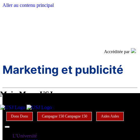
Aller au contenu principal
Facebook
Twi
Accréditée par
Marketing et publicité
Main Menu USJ
Dons
Dons
Campagne 150
Campagne 150
Aides
Aides
L'Université