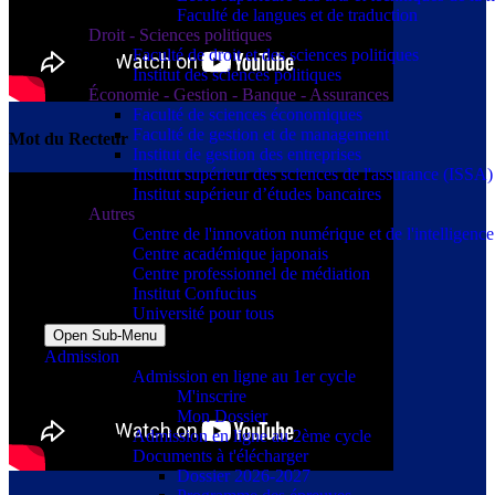
Faculté de langues et de traduction
Droit - Sciences politiques
Faculté de droit et des sciences politiques
Institut des sciences politiques
Économie - Gestion - Banque - Assurances
Faculté de sciences économiques
Faculté de gestion et de management
Mot du Recteur
Institut de gestion des entreprises
Institut supérieur des sciences de l'assurance (ISSA)
Institut supérieur d’études bancaires
Autres
Centre de l'innovation numérique et de l'intelligence a
Centre académique japonais
Centre professionnel de médiation
Institut Confucius
Université pour tous
Open Sub-Menu
Admission
Admission en ligne au 1er cycle
M'inscrire
Mon Dossier
Admission en ligne au 2ème cycle
Documents à t'élécharger
Dossier 2026-2027