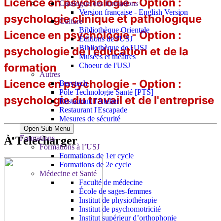
Licence en psychologie - Option :
Catalogue des formations
Version française - English Version
psychologie clinique et pathologique
Culture
Bibliothèque Orientale
Licence en psychologie - Option :
Éditions de l'USJ
Bibliothèque de l'USJ
psychologie de l'éducation et de la
Musées et théâtres
Choeur de l'USJ
formation
Autres
Licence en psychologie - Option :
Berytech
Pôle Technologie Santé [PTS]
psychologie du travail et de l'entreprise
Restaurant l'Atelier
Restaurant l'Escapade
Mesures de sécurité
Open Sub-Menu
Formations
À Télécharger
Formations à l’USJ
Formations de 1er cycle
Formations de 2e cycle
Médecine et Santé
Faculté de médecine
École de sages-femmes
Institut de physiothérapie
Institut de psychomotricité
Institut supérieur d’orthophonie