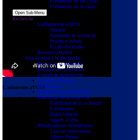
Formations de 1er cycle
Formations de 2e cycle
Open Sub-Menu
Recherche
La Recherche à l'USJ
Mission
Structures de recherche
Projets et thèses
Écoles doctorales
Research2Market
Vice-rectorat à la Recherche
Bureau de la recherche
Politiques et procédures
Conseil de la recherche
Comités d'éthiques
Partenaires
L'admission à l'USJ
Organisme de financement
Plateforme de la recherche
Plateforme de la recherche
Formulaires
Dates à retenir
Appels d'offre
Manifestations Scientifiques
Tous les événements
Album Photos