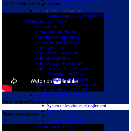
Programme des épreuves
USJ l'excellence d'une Nation
Anciennes épreuves
Catalogue des formations
Version française - English Version
Admission au 1er cycle
Test d'aptitude
Demande d’admission
Périodes des admissions
Calendrier des épreuves
Documents requis
Résultats et confirmation
Admission sur titre
Admission à titre étranger
Admission aux 2e et 3e cycles
Admission en Master
Admission en Doctorat
Admission en cours de programme
UE optionnelles USJ [PDF]
UE optionnelles ouvertes [PDF]
À savoir...
Aides financières et bourses
Système des études et règlement
Équivalences
Nos services
Aides financières
Guide des formations
Formations à l’USJ