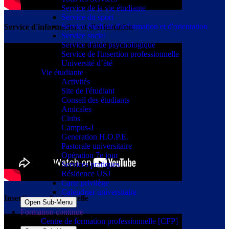
Service de la vie étudiante
Service du sport
Service étudiant d'information et d'orientation
Service d'information et d'orientation
Service social
Service d'aide psychologique
Service de l'insertion professionnelle
Université d’été
Vie étudiante
Activités
Site de l'étudiant
Conseil des étudiants
Amicales
Clubs
Campus-J
Generation H.O.P.E.
Pastorale universitaire
Opération 7e jour
Services pratiques
Résidence USJ
Carte privilège
Calendrier universitaire
Insertion professionnelle
Open Sub-Menu
Formation continue
Centre de formation professionnelle [CFP]