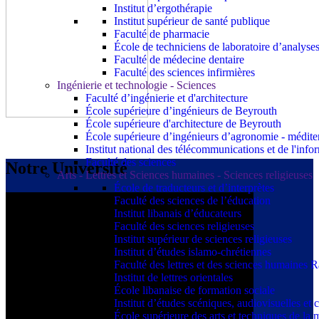
Institut d’ergothérapie
Institut supérieur de santé publique
Faculté de pharmacie
École de techniciens de laboratoire d’analyse
Faculté de médecine dentaire
Faculté des sciences infirmières
Ingénierie et technologie - Sciences
Faculté d’ingénierie et d'architecture
École supérieure d’ingénieurs de Beyrouth
École supérieure d'architecture de Beyrouth
École supérieure d’ingénieurs d’agronomie - médit
Institut national des télécommunications et de l'info
Faculté des sciences
Notre Université
Arts - Lettres et Sciences humaines - Sciences religieuses
École de traducteurs et d’interprètes
Faculté des sciences de l’éducation
Institut libanais d’éducateurs
Faculté des sciences religieuses
Institut supérieur de sciences religieuses
Institut d’études islamo-chrétiennes
Faculté des lettres et des sciences humaine
Institut de lettres orientales
École libanaise de formation sociale
Institut d’études scéniques, audiovisuelles e
École supérieure des arts et techniques de 