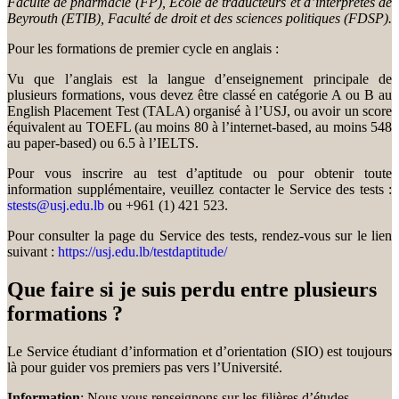
Faculté de pharmacie (FP), École de traducteurs et d’interprètes de
Beyrouth (ETIB), Faculté de droit et des sciences politiques (FDSP).
Pour les formations de premier cycle en anglais :
Vu que l’anglais est la langue d’enseignement principale de
plusieurs formations, vous devez être classé en catégorie A ou B au
English Placement Test (TALA) organisé à l’USJ, ou avoir un score
équivalent au TOEFL (au moins 80 à l’internet-based, au moins 548
au paper-based) ou 6.5 à l’IELTS.
Pour vous inscrire au test d’aptitude ou pour obtenir toute
information supplémentaire, veuillez contacter le Service des tests :
stests@usj.edu.lb
ou +961 (1) 421 523.
Pour consulter la page du Service des tests, rendez-vous sur le lien
suivant :
https://usj.edu.lb/testdaptitude/
Que faire si je suis perdu entre plusieurs
formations ?
Le Service étudiant d’information et d’orientation (SIO) est toujours
là pour guider vos premiers pas vers l’Université.
Information
: Nous vous renseignons sur les filières d’études