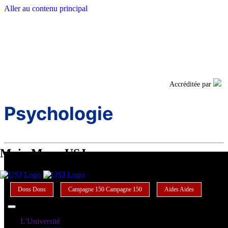
Aller au contenu principal
Facebook
Twi
Accréditée par
Psychologie
Main Menu USJ
Dons
Dons
Campagne 150
Campagne 150
Aides
Aides
L'Université