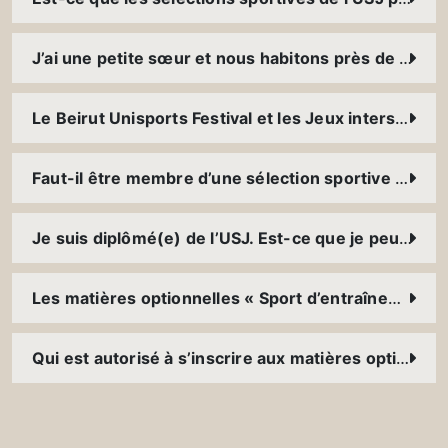
J’ai une petite sœur et nous habitons près de l’USJ, est-ce qu’il y a des programmes d’entraînements et de compétitions pour les enfants ?
Le Beirut Unisports Festival et les Jeux interscolaires de l’USJ ; comment vivre l’expérience ?
Faut-il être membre d’une sélection sportive pour participer au « Beach University Games » ?
Je suis diplômé(e) de l’USJ. Est-ce que je peux toujours pratiquer mon sport à l’USJ ?
Les matières optionnelles « Sport d’entraînements » du Service du sport ; il s’agit de cours à 100% pratiques ou il y a de la théorie ?
Qui est autorisé à s’inscrire aux matières optionnelles « Sport de compétition » du Service du sport ?