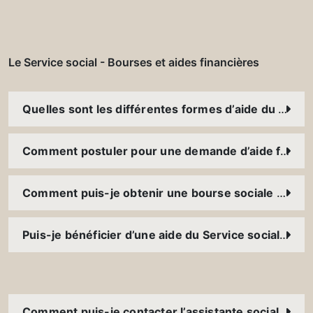
Le Service social - Bourses et aides financières
Quelles sont les différentes formes d’aide du Service social ? Est-ce que je peux bénéficier de plusieurs aides en même temps ?
Comment postuler pour une demande d’aide financière ?
Comment puis-je obtenir une bourse sociale ? À qui accordez-vous des bourses ?
Puis-je bénéficier d’une aide du Service social parallèlement à l’aide d’une fondation externe ou d’une bourse accordée par l’Université (bourse d’excellence, bourse Magis, etc.) ?
Comment puis-je contacter l’assistante sociale ?