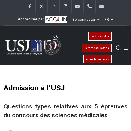
Facebook
Twitter
Instagram
LinkedIn
YouTube
+961 (1) 421 000
info@usj.e
Accréditée par
Se connecter
FR
Je fais un don
Campagne 150 ans
Aides financières
Admission à l'USJ
Questions types relatives aux 5 épreuves
du concours des sciences médicales