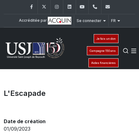
Facebook
Twitter
Instagram
LinkedIn
YouTube
+961 (1) 421 000
info@usj.e
Accréditée par
Se connecter
FR
Je fais un don
Campagne 150 ans
Aides financières
L'Escapade
Date de création
01/09/2023