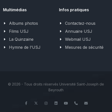
Multimédias
Infos pratiques
Albums photos
Contactez-nous
Films USJ
Annuaire USJ
La Quinzaine
Webmail USJ
Hymne de l'USJ
Mesures de sécurité
©
2026 - Tous droits réservés Université Saint-Joseph de
Beyrouth
Facebook
Twitter
Instagram
LinkedIn
YouTube
+961 (1) 421 000
info@usj.ed