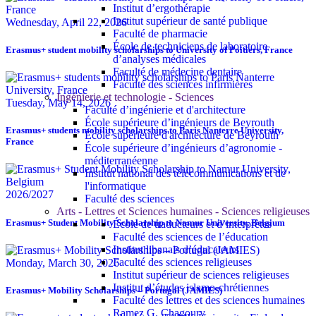
Institut d’ergothérapie
Institut supérieur de santé publique
Wednesday, April 22, 2026
Faculté de pharmacie
École de techniciens de laboratoire
Erasmus+ student mobility scholarships to University of Poitiers, France
d’analyses médicales
Faculté de médecine dentaire
Faculté des sciences infirmières
Ingénierie et technologie - Sciences
Tuesday, May 14, 2026
Faculté d’ingénierie et d'architecture
École supérieure d’ingénieurs de Beyrouth
Erasmus+ students mobility scholarships to Paris Nanterre University,
École supérieure d'architecture de Beyrouth
France
École supérieure d’ingénieurs d’agronomie -
méditerranéenne
Institut national des télécommunications et de
l'informatique
2026/2027
Faculté des sciences
Arts - Lettres et Sciences humaines - Sciences religieuses
Erasmus+ Student Mobility Scholarship to Namur University, Belgium
École de traducteurs et d’interprètes
Faculté des sciences de l’éducation
Institut libanais d’éducateurs
Faculté des sciences religieuses
Monday, March 30, 2026
Institut supérieur de sciences religieuses
Institut d’études islamo-chrétiennes
Erasmus+ Mobility Scholarships – Portugal (JAMIES)
Faculté des lettres et des sciences humaines
Ramez G. Chagoury