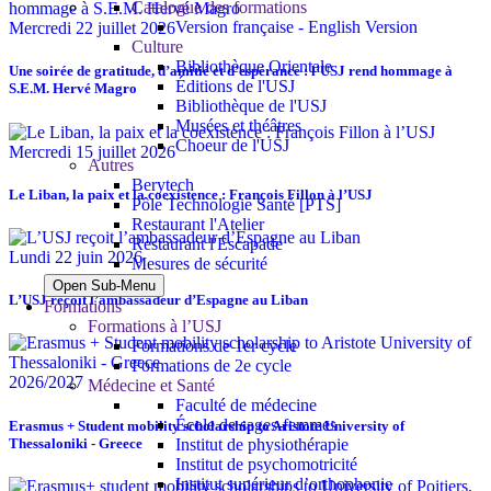
Catalogue des formations
Version française - English Version
Mercredi 22 juillet 2026
Culture
Bibliothèque Orientale
Une soirée de gratitude, d’amitié et d’espérance : l’USJ rend hommage à
Éditions de l'USJ
S.E.M. Hervé Magro
Bibliothèque de l'USJ
Musées et théâtres
Choeur de l'USJ
Mercredi 15 juillet 2026
Autres
Berytech
Le Liban, la paix et la coexistence : François Fillon à l’USJ
Pôle Technologie Santé [PTS]
Restaurant l'Atelier
Restaurant l'Escapade
Lundi 22 juin 2026
Mesures de sécurité
Open Sub-Menu
L’USJ reçoit l’ambassadeur d’Espagne au Liban
Formations
Formations à l’USJ
Formations de 1er cycle
Formations de 2e cycle
2026/2027
Médecine et Santé
Faculté de médecine
École de sages-femmes
Erasmus + Student mobility scholarship to Aristote University of
Thessaloniki - Greece
Institut de physiothérapie
Institut de psychomotricité
Institut supérieur d’orthophonie