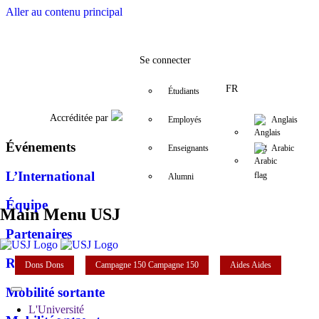
Aller au contenu principal
Facebook
Twitter
Instagram
LinkedIn
YouTube
+961 (1) 421 000 ex
vrri@usj.edu.
Se connecter
FR
Étudiants
Accréditée par
Employés
Anglais
Événements
Enseignants
Arabic
L’International
Alumni
Équipe
Main Menu USJ
Partenaires
Réseaux
Dons
Dons
Campagne 150
Campagne 150
Aides
Aides
Mobilité sortante
L'Université