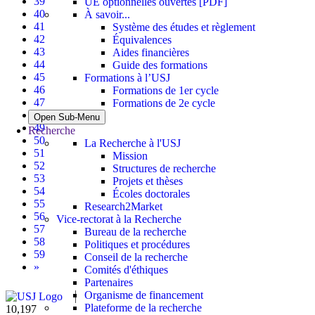
39
UE optionnelles ouvertes [PDF]
40
À savoir...
41
Système des études et règlement
42
Équivalences
43
Aides financières
44
Guide des formations
45
Formations à l’USJ
46
Formations de 1er cycle
47
Formations de 2e cycle
48
Open Sub-Menu
49
Recherche
50
La Recherche à l'USJ
51
Mission
52
Structures de recherche
53
Projets et thèses
54
Écoles doctorales
55
Research2Market
56
Vice-rectorat à la Recherche
57
Bureau de la recherche
58
Politiques et procédures
59
Conseil de la recherche
»
Comités d'éthiques
Partenaires
Organisme de financement
Plateforme de la recherche
11,433