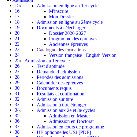
Admission
15
Admission en ligne au 1er cycle
16
M'inscrire
17
Mon Dossier
18
Admission en ligne au 2ème cycle
19
Documents à t'élécharger
20
Dossier 2026-2027
21
Programme des épreuves
22
Anciennes épreuves
23
Catalogue des formations
24
Version française - English Version
25
Admission au 1er cycle
26
Test d'aptitude
27
Demande d’admission
28
Périodes des admissions
29
Calendrier des épreuves
30
Documents requis
31
Résultats et confirmation
32
Admission sur titre
33
Admission à titre étranger
34
Admission aux 2e et 3e cycles
35
Admission en Master
36
Admission en Doctorat
37
Admission en cours de programme
38
UE optionnelles USJ [PDF]