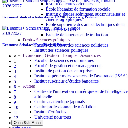
Institut de lettres orientales
2026/2027
École libanaise de formation sociale
Institut d’études scéniques, audiovisuelles et
Erasmus+ student scholarships - TAMK University, Finland
cinématographiques
École supérieure des arts et techniques de la
mode (ESMOD)
2026/2027
Faculté de langues et de traduction
Droit - Sciences politiques
Erasmus+ Scholarships – Paris 8, France
Faculté de droit et des sciences politiques
Institut des sciences politiques
Économie - Gestion - Banque - Assurances
«
Faculté de sciences économiques
1
Faculté de gestion et de management
2
Institut de gestion des entreprises
3
Institut supérieur des sciences de l'assurance (ISSA)
4
Institut supérieur d’études bancaires
5
Autres
6
Centre de l'innovation numérique et de l'intelligence
7
artificielle
8
Centre académique japonais
9
Centre professionnel de médiation
10
Institut Confucius
11
Université pour tous
12
13
Open Sub-Menu
14