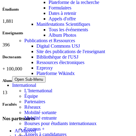
Plateforme de la recherche
Formulaires
Étudiants
Dates à retenir
Appels d'offre
2,109
Manifestations Scientifiques
Tous les événements
Enseignants
Album Photos
Publications et Ressources
437
Digital Commons USJ
Site des publications de l'enseignant
Bibliothèque de l'USJ
Doctorants
Ressources électroniques
Ezproxy
+
100,000
Plateforme Wikindx
Open Sub-Menu
Alumni
International
L'International
13
Équipe
Partenaires
Facultés
Réseaux
Mobilité sortante
Mobilité entrante
Nos partenaires
Bourses pour étudiants internationaux
Erasmus +
Al Mazeed
Appels à candidatures