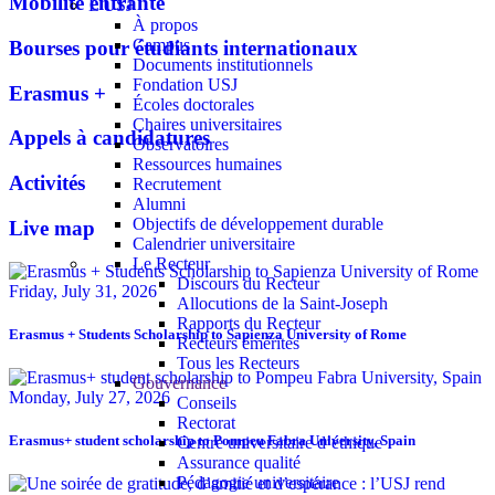
Mobilité entrante
L'USJ
À propos
Campus
Bourses pour étudiants internationaux
Documents institutionnels
Fondation USJ
Erasmus +
Écoles doctorales
Chaires universitaires
Appels à candidatures
Observatoires
Ressources humaines
Activités
Recrutement
Alumni
Objectifs de développement durable
Live map
Calendrier universitaire
Le Recteur
Discours du Recteur
Friday, July 31, 2026
Allocutions de la Saint-Joseph
Rapports du Recteur
Erasmus + Students Scholarship to Sapienza University of Rome
Recteurs émérites
Tous les Recteurs
Gouvernance
Monday, July 27, 2026
Conseils
Rectorat
Erasmus+ student scholarship to Pompeu Fabra University, Spain
Centre universitaire d’éthique
Assurance qualité
Pédagogie universitaire