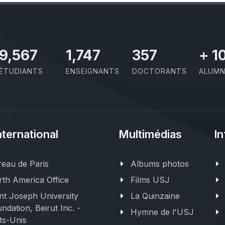
11,727
2,142
437
+
1
ÉTUDIANTS
ENSEIGNANTS
DOCTORANTS
ALUMN
nternational
Multimédias
In
eau de Paris
Albums photos
th America Office
Films USJ
nt Joseph University
La Quinzaine
ndation, Beirut Inc. -
Hymne de l'USJ
ts-Unis