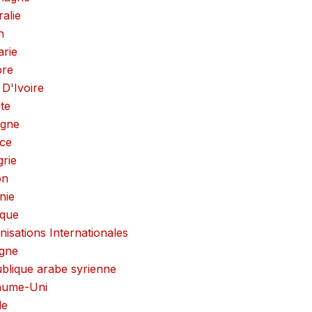
ralie
n
arie
pre
 D'Ivoire
te
agne
ce
rie
on
nie
que
nisations Internationales
gne
blique arabe syrienne
aume-Uni
de