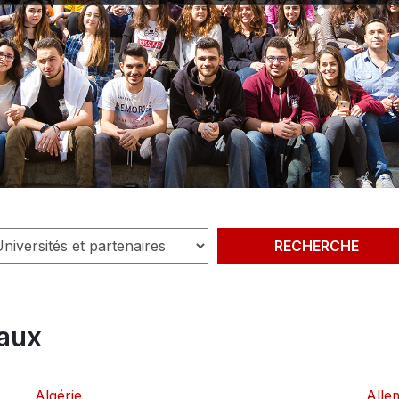
naux
Algérie
Alle