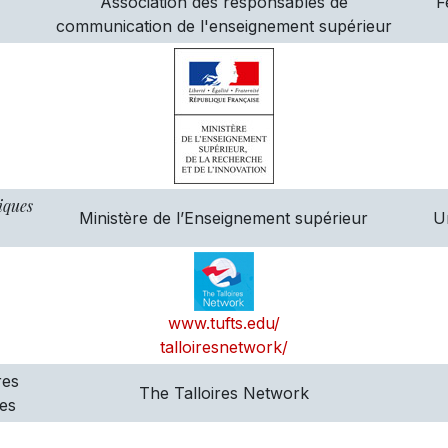
Association des responsables de
F
communication de l'enseignement supérieur
iques
Ministère de l’Enseignement supérieur
U
www.tufts.edu/
talloiresnetwork/
res
The Talloires Network
es