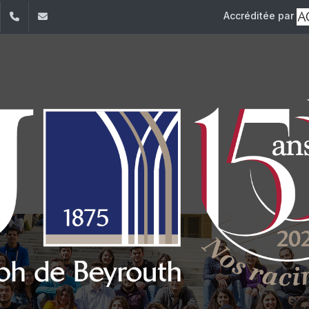
Accréditée par
dIn
YouTube
+961 (1) 421 000
info@usj.edu.lb