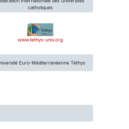
édération internationale des universités
catholiques
www.tethys-univ.org
niversité Euro-Méditerranéenne Téthys