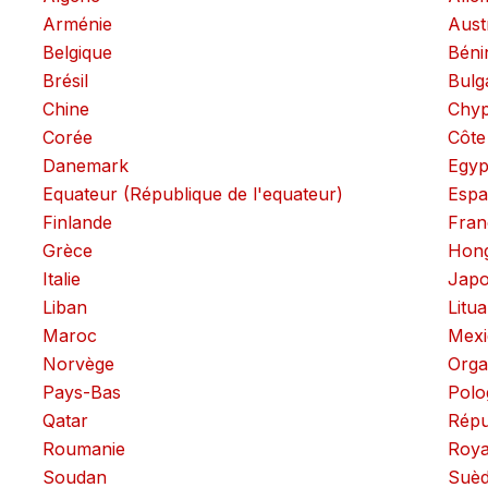
Arménie
Aust
Belgique
Béni
Brésil
Bulg
Chine
Chy
Corée
Côte
Danemark
Egyp
Equateur (République de l'equateur)
Esp
Finlande
Fran
Grèce
Hong
Italie
Jap
Liban
Litua
Maroc
Mexi
Norvège
Orga
Pays-Bas
Polo
Qatar
Répu
Roumanie
Roy
Soudan
Suè