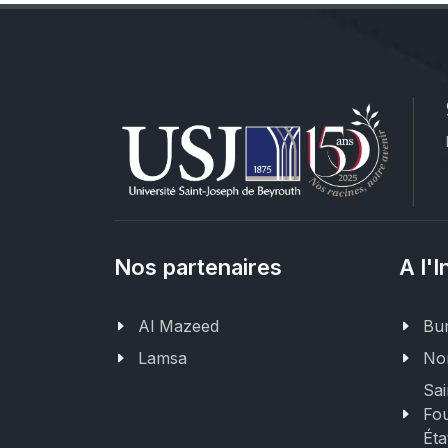
Nos partenaires
A l'I
Al Mazeed
Bur
Lamsa
Nor
Sai
Fou
Éta