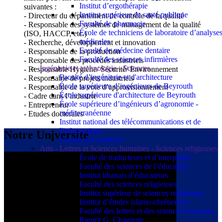
Institut d’ergothérapie
suivantes :
Institut supérieur de santé publique
- Directeur du département de contrôle de la qualité
Faculté de pharmacie
- Responsable des systèmes de management de la qualité
École de techniciens de laboratoire d’analyse
(ISO, HACCP, etc.)
médicales
- Recherche, développement et innovation
Faculté de médecine dentaire
- Responsable de la production
Faculté des sciences infirmières
- Responsable des procédés industriels
Ingénierie et technologie - Sciences
- Responsable Hygiène/ Sécurité/ Environnement
Faculté d’ingénierie et d'architecture
- Responsable de projets industriels
École supérieure d’ingénieurs de Beyrouth
- Responsable de la voie d’approvisionnement
École supérieure d'architecture de Beyrouth
- Cadre dans l’industrie
École supérieure d’ingénieurs d’agronomie -
- Entrepreneur
méditerranéenne
- Etudes doctorales
Institut national des télécommunications et de
l'informatique
Notre Université
Faculté des sciences
Arts - Lettres et Sciences humaines - Sciences religieuses
École de traducteurs et d’interprètes
Faculté des sciences de l’éducation
Institut libanais d’éducateurs
Faculté des sciences religieuses
Institut supérieur de sciences religieuses
Institut d’études islamo-chrétiennes
Faculté des lettres et des sciences humaines
Ramez G. Chagoury