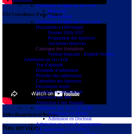
Admission
Admission en ligne au 1er cycle
M'inscrire
USJ l'excellence d'une Nation
Mon Dossier
Admission en ligne au 2ème cycle
Documents à t'élécharger
Dossier 2026-2027
Programme des épreuves
Anciennes épreuves
Catalogue des formations
Version française - English Version
Admission au 1er cycle
Test d'aptitude
Demande d’admission
Périodes des admissions
Calendrier des épreuves
Documents requis
Résultats et confirmation
Admission sur titre
Admission à titre étranger
Admission aux 2e et 3e cycles
Admission en Master
Aides financières et bourses
Admission en Doctorat
Admission en cours de programme
Nos services
UE optionnelles USJ [PDF]