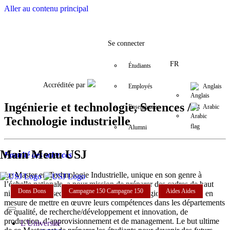
Aller au contenu principal
Facebook
Twitter
Instagram
LinkedIn
YouTube
+9611421000
info@usj.e
Se connecter
FR
Étudiants
Accréditée par
Employés
Anglais
Ingénierie et technologie, Sciences /
Enseignants
Arabic
Technologie industrielle
Alumni
Main Menu USJ
Faculté des sciences
Le Master en Technologie Industrielle, unique en son genre à
l’échelle nationale, a pour mission de préparer des cadres de haut
Dons
Dons
Campagne 150
Campagne 150
Aides
Aides
niveau pour le secteur industriel libanais et régional qui seront en
mesure de mettre en œuvre leurs compétences dans les départements
de qualité, de recherche/développement et innovation, de
production, d’approvisionnement et de management. Le but ultime
L'Université