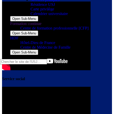
Résidence USJ
Carte privilège
Calendrier universitaire
Open Sub-Menu
Formation continue
Centre de formation professionnelle [CFP]
Open Sub-Menu
HDF
Hôtel-Dieu de France
Centre de Médecine de Famille
Open Sub-Menu
Service social