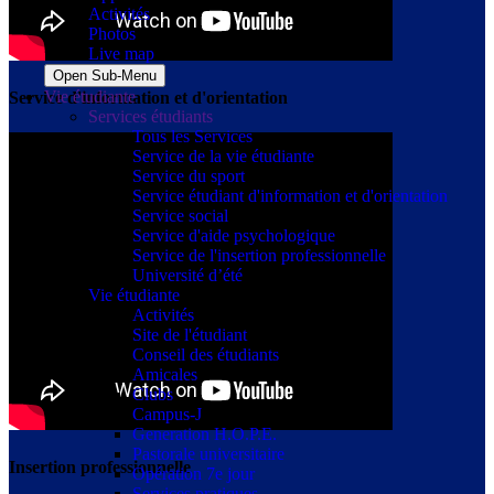
Activités
Photos
Live map
Open Sub-Menu
Vie étudiante
Service d'information et d'orientation
Services étudiants
Tous les Services
Service de la vie étudiante
Service du sport
Service étudiant d'information et d'orientation
Service social
Service d'aide psychologique
Service de l'insertion professionnelle
Université d’été
Vie étudiante
Activités
Site de l'étudiant
Conseil des étudiants
Amicales
Clubs
Campus-J
Generation H.O.P.E.
Pastorale universitaire
Insertion professionnelle
Opération 7e jour
Services pratiques