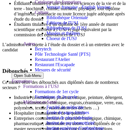
Catalogue des formations
Étudiants titulaires d’une licence en sciences de la vie et de la
Version française - English Version
terre - biochimie, chimie, nutrition, physique, tout diplôme
Culture
d’ingénieur, pharmacie ou toute licence jugée adéquate après
Bibliothèque Orientale
étude du dossier
Éditions de l'USJ
Étudiants titulaires d’un diplôme de 1ère année de master
Bibliothèque de l'USJ
scientifique extérieur à l’USJ et jugé équivalent par la
Musées et théâtres
commission des équivalences de l’USJ
Choeur de l'USJ
Autres
L’admission est sujette à l’étude du dossier et à un entretien avec le
Berytech
candidat
Pôle Technologie Santé [PTS]
Restaurant l'Atelier
Restaurant l'Escapade
Mesures de sécurité
Débouchés
Open Sub-Menu
Formations
Ce master offre des débouchés aux diplômés dans de nombreux
Formations à l’USJ
secteurs :
Formations de 1er cycle
Formations de 2e cycle
Industriel (cosmétique, pharmaceutique, peinture, détergent,
Médecine et Santé
papier, alimentaire, chimique, engrais,céramique, verre, eau,
Faculté de médecine
polymères, textile, valorisation des déchets …)
École de sages-femmes
Hospitalier (management de la qualité)
Institut de physiothérapie
Entreprises commerciales à caractère biologique, chimique,
Institut de psychomotricité
pharmaceutique, alimentaire ou autres. Les diplômés de ce
Institut supérieur d’orthophonie
master peuvent entre autres occuper une des fonctions