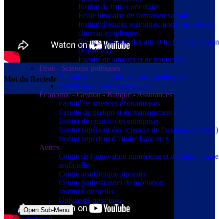
Institut de lettres orientales
École libanaise de formation sociale
Institut d’études scéniques, audiovisuelles et
cinématographiques
École supérieure des arts et techniques de la
(ESMOD)
Faculté de langues et de traduction
Droit - Sciences politiques
Faculté de droit et des sciences politiques
Mot du Recteur
Institut des sciences politiques
Économie - Gestion - Banque - Assurances
Faculté de sciences économiques
Faculté de gestion et de management
Institut de gestion des entreprises
Institut supérieur des sciences de l'assurance (ISSA)
Institut supérieur d’études bancaires
Autres
Centre de l'innovation numérique et de l'intelligence
artificielle
Centre académique japonais
Centre professionnel de médiation
Institut Confucius
Université pour tous
Open Sub-Menu