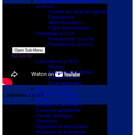
UE optionnelles ouvertes [PDF]
À savoir...
Système des études et règlement
Équivalences
Aides financières
Guide des formations
Formations à l’USJ
Formations de 1er cycle
Formations de 2e cycle
Open Sub-Menu
Recherche
La Recherche à l'USJ
Mission
Structures de recherche
Projets et thèses
Écoles doctorales
Research2Market
Vice-rectorat à la Recherche
L'admission à l'USJ
Bureau de la recherche
Politiques et procédures
Conseil de la recherche
Comités d'éthiques
Partenaires
Organisme de financement
Plateforme de la recherche