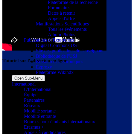
Plateforme de la recherche
Formulaires
Dates à retenir
Appels d'offre
Manifestations Scientifiques
Tous les événements
Album Photos
Publications et Ressources
Digital Commons USJ
Site des publications de l'enseignant
Bibliothèque de l'USJ
Tutoriel sur l’admission en ligne
Ressources électroniques
Ezproxy
Plateforme Wikindx
Open Sub-Menu
International
L'International
Équipe
Partenaires
Réseaux
Mobilité sortante
Mobilité entrante
Bourses pour étudiants internationaux
Erasmus +
Appels à candidatures