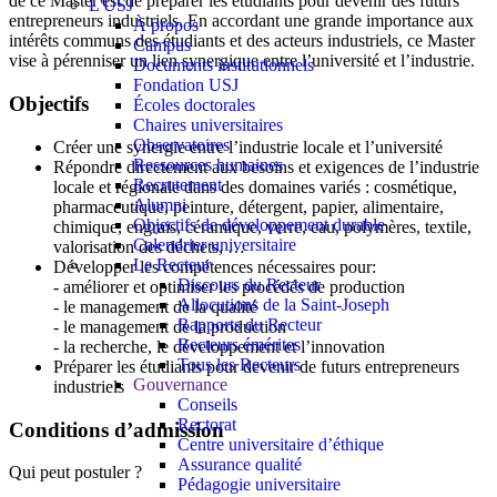
de ce Master est de préparer les étudiants pour devenir des futurs
L'USJ
entrepreneurs industriels. En accordant une grande importance aux
À propos
intérêts communs des étudiants et des acteurs industriels, ce Master
Campus
vise à pérenniser un lien synergique entre l’université et l’industrie.
Documents institutionnels
Fondation USJ
Objectifs
Écoles doctorales
Chaires universitaires
Observatoires
Créer une synergie entre l’industrie locale et l’université
Ressources humaines
Répondre directement aux besoins et exigences de l’industrie
Recrutement
locale et régionale dans des domaines variés : cosmétique,
Alumni
pharmaceutique, peinture, détergent, papier, alimentaire,
Objectifs de développement durable
chimique, engrais, céramique, verre, eau, polymères, textile,
Calendrier universitaire
valorisation des déchets, …
Le Recteur
Développer les compétences nécessaires pour:
Discours du Recteur
- améliorer et optimiser les procédés de production
Allocutions de la Saint-Joseph
- le management de la qualité
Rapports du Recteur
- le management de la production
Recteurs émérites
- la recherche, le développement et l’innovation
Tous les Recteurs
Préparer les étudiants pour devenir de futurs entrepreneurs
Gouvernance
industriels
Conseils
Rectorat
Conditions d’admission
Centre universitaire d’éthique
Assurance qualité
Qui peut postuler ?
Pédagogie universitaire