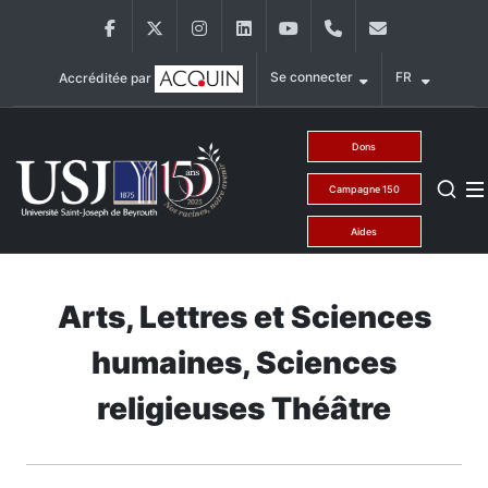
Aller au contenu principal
Facebook
Twitter
Instagram
LinkedIn
YouTube
+9611421000
info@usj.ed
Se connecter
FR
Accréditée par
Main Menu USJ
Dons
Campagne 150
Aides
Arts, Lettres et Sciences
humaines, Sciences
religieuses Théâtre