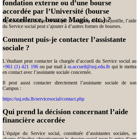
fondation externe ou d’une bourse
accordée par l’Université (bourse
d’excellence, bourse Magis, etc.) ?
Après étude du dossier et lorsque la situation sociale le justifie, l’aide
du Service social peut s’ajouter à d’autres formes de bourses.
Comment puis-je contacter l’assistante
sociale ?
L’étudiant peut contacter la chargée d’accueil du Service social au
+961 (1) 421 196
ou par mail à
ss.accueil@usj.edu.lb
qui le mettra
en contact avec l’assistante sociale concernée.
Il peut aussi contacter directement l’assistante sociale de son
Campus :
https://usj.edu.lb/servicesocial/contact.php
Qui prend la décision concernant l’aide
financière accordée
L’équipe du Service social, constituée d’assistantes sociales, se
charge d’étudier objectivement le dossier social pour la prise d’une