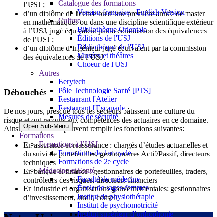
Catalogue des formations
l’USJ ;
Version française - English Version
d’un diplôme de licence ou d’une première année de master
Culture
en mathématiques ou dans une discipline scientifique extérieur
Bibliothèque Orientale
à l’USJ, jugé équivalent par la commission des équivalences
Éditions de l'USJ
de l’USJ ;
Bibliothèque de l'USJ
d’un diplôme d’ingénieur jugé équivalent par la commission
Musées et théâtres
des équivalences de l’USJ.
Choeur de l'USJ
Autres
Berytech
Pôle Technologie Santé [PTS]
Débouchés
Restaurant l'Atelier
Restaurant l'Escapade
De nos jours, presque tous les secteurs bâtissent une culture du
Mesures de sécurité
risque et ont recours aux compétences des actuaires en ce domaine.
Open Sub-Menu
Ainsi, les diplômés peuvent remplir les fonctions suivantes:
Formations
Formations à l’USJ
En assurance et réassurance : chargés d’études actuarielles et
Formations de 1er cycle
du suivi de portefeuilles, gestionnaires Actif/Passif, directeurs
Formations de 2e cycle
techniques
Médecine et Santé
En banque et finance : gestionnaires de portefeuilles, traders,
Faculté de médecine
contrôleurs des risques, directeurs financiers
École de sages-femmes
En industrie et organisations gouvernementales: gestionnaires
Institut de physiothérapie
d’investissement, audit, conseil
Institut de psychomotricité
Institut supérieur d’orthophonie