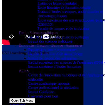
Institut de lettres orientales
École libanaise de formation sociale
Institut d’études scéniques, audiovisuelles et
cinématographiques
École supérieure des arts et techniques de la
(ESMOD)
Faculté de langues et de traduction
Droit - Sciences politiques
Faculté de droit et des sciences politiques
Institut des sciences politiques
Économie - Gestion - Banque - Assurances
Faculté de sciences économiques
USJ l'excellence d'une Nation
Faculté de gestion et de management
Institut de gestion des entreprises
Institut supérieur des sciences de l'assurance (ISSA)
Institut supérieur d’études bancaires
Autres
Centre de l'innovation numérique et de l'intelligence
artificielle
Centre académique japonais
Centre professionnel de médiation
Institut Confucius
Université pour tous
Open Sub-Menu