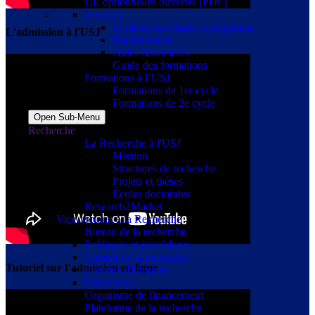
UE optionnelles ouvertes [PDF]
À savoir...
Système des études et règlement
L'admission à l'USJ
Équivalences
Aides financières
Guide des formations
Formations à l’USJ
Formations de 1er cycle
Formations de 2e cycle
Open Sub-Menu
Recherche
La Recherche à l'USJ
Mission
Structures de recherche
Projets et thèses
Écoles doctorales
Research2Market
Vice-rectorat à la Recherche
Bureau de la recherche
Politiques et procédures
Conseil de la recherche
Tutoriel sur l’admission en ligne
Comités d'éthiques
Partenaires
Organisme de financement
Plateforme de la recherche