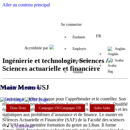
Aller au contenu principal
Facebook
Twitter
Instagram
LinkedIn
YouTube
+9611421000
info@usj.e
Se connecter
FR
Étudiants
Accréditée par
Employés
Anglais
Ingénierie et technologie, Sciences /
Enseignants
Arabic
Sciences actuarielle et financière
Alumni
Main Menu USJ
Faculté des sciences
L’actuaire modélise le risque pour l’appréhender et le contrôler. Son
rôle est central pour les institutions bancaires et d’assurance. Qualifié
Dons
Dons
Campagne 150
Campagne 150
Aides
Aides
également d’ingénieur du risque, il applique les mathématiques et les
statistiques aux problèmes d’assurance et de finance. Le master en
Sciences Actuarielle et Financière (SAF) de la Faculté des sciences
de l’USJ est la première formation du genre au Liban. Il forme
L'Université