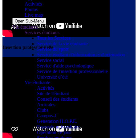
Activités
Photos
Live map
Open Sub-Menu
Vie étudiante
Services étudiants
Tous les Services
Service de la vie étudiante
Insertion professionnelle
Service du sport
Service étudiant d'information et d'orientation
Service social
Service d'aide psychologique
Service de l'insertion professionnelle
Université d’été
Vie étudiante
Activités
Site de l'étudiant
Conseil des étudiants
Amicales
Clubs
Campus-J
Generation H.O.P.E.
Pastorale universitaire
Opération 7e jour
Services pratiques