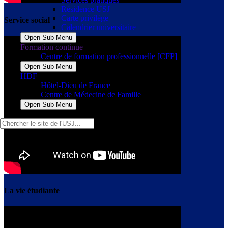
Résidence USJ
Carte privilège
Service social
Calendrier universitaire
Open Sub-Menu
Formation continue
Centre de formation professionnelle [CFP]
Open Sub-Menu
HDF
Hôtel-Dieu de France
Centre de Médecine de Famille
Open Sub-Menu
La vie étudiante