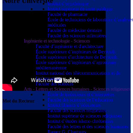
Notre Université
Institut d’ergothérapie
Institut supérieur de santé publique
Faculté de pharmacie
École de techniciens de laboratoire d’analyse
médicales
Faculté de médecine dentaire
Faculté des sciences infirmières
Ingénierie et technologie - Sciences
Faculté d’ingénierie et d'architecture
École supérieure d’ingénieurs de Beyrouth
École supérieure d'architecture de Beyrouth
École supérieure d’ingénieurs d’agronomie -
méditerranéenne
Institut national des télécommunications et de
l'informatique
Faculté des sciences
Arts - Lettres et Sciences humaines - Sciences religieuses
École de traducteurs et d’interprètes
Faculté des sciences de l’éducation
Mot du Recteur
Institut libanais d’éducateurs
Faculté des sciences religieuses
Institut supérieur de sciences religieuses
Institut d’études islamo-chrétiennes
Faculté des lettres et des sciences humaines
Ramez G. Chagoury