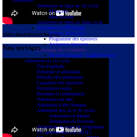
Admission
Admission en ligne au 1er cycle
M'inscrire
Mon Dossier
Admission en ligne au 2ème cycle
Documents à t'élécharger
Dossier 2026-2027
Aides financières et bourses
Programme des épreuves
Anciennes épreuves
Nos services
Catalogue des formations
Version française - English Version
Admission au 1er cycle
Test d'aptitude
Demande d’admission
Périodes des admissions
Calendrier des épreuves
Documents requis
Résultats et confirmation
Admission sur titre
Admission à titre étranger
Admission aux 2e et 3e cycles
Admission en Master
Admission en Doctorat
Admission en cours de programme
UE optionnelles USJ [PDF]