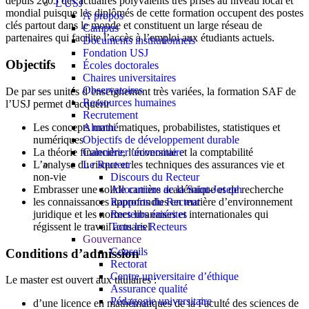
depuis 2005 des actuaires polyvalents très prisés au niveau local et
L'USJ
mondial puisque les diplômés de cette formation occupent des postes
À propos
clés partout dans le monde et constituent un large réseau de
Campus
partenaires qui facilite l’accès à l’emploi aux étudiants actuels.
Documents institutionnels
Fondation USJ
Objectifs
Écoles doctorales
Chaires universitaires
Observatoires
De par ses unités d’enseignement très variées, la formation SAF de
Ressources humaines
l’USJ permet d’acquérir
Recrutement
Alumni
Les concepts mathématiques, probabilistes, statistiques et
Objectifs de développement durable
numériques
Calendrier universitaire
La théorie financière, l’économie et la comptabilité
Le Recteur
L’analyse du risque et les techniques des assurances vie et
Discours du Recteur
non-vie
Allocutions de la Saint-Joseph
Embrasser une solide carrière académique et de recherche
Rapports du Recteur
les connaissances approfondies en matière d’environnement
Recteurs émérites
juridique et les normes libanaises et internationales qui
Tous les Recteurs
régissent le travail actuariel
Gouvernance
Conseils
Conditions d’admission
Rectorat
Centre universitaire d’éthique
Le master est ouvert aux titulaires :
Assurance qualité
Pédagogie universitaire
d’une licence en mathématiques de la Faculté des sciences de